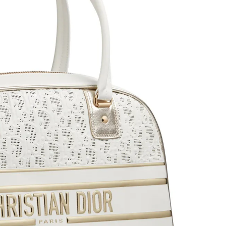
スメ＞ | CLASSY.[クラッシィ]
目 | CLASSY.[クラ
Nov, 17, 2025
Mar,
BEAUTY
WEDDING
【落ちない名品リップ10選】塗
【トレンドの巻き
り直しできない・皮むけしやす
式ゲスト服の鉄板
いetc.悩みをクリア | CLASSY.[ク
ンピ”は『スカー
ラッシィ]
正解！ | CLASSY.
Aug, 5, 2026
Aug,
BEAUTY
WEDDING
ユニクロ名品も！日焼け対策ガ
20万円台〜【カル
チ勢の「ないと無理」なアイテ
ング４選】ラブ、トリ
ムハック7選 | CLASSY.[クラッシ
を『マリッジ』に
ィ]
ます！ | CLASSY.
Aug, 5, 2026
Mar,
BEAUTY
WEDDING
夏の深刻なくすみ・色ムラにア
失敗しない“ゲスト
プローチ！【透明感を底上げ】
リー】にある！結
神コスメ３選 | CLASSY.[クラッシ
にも使える上質ベー
ィ]
CLASSY.[クラッシ