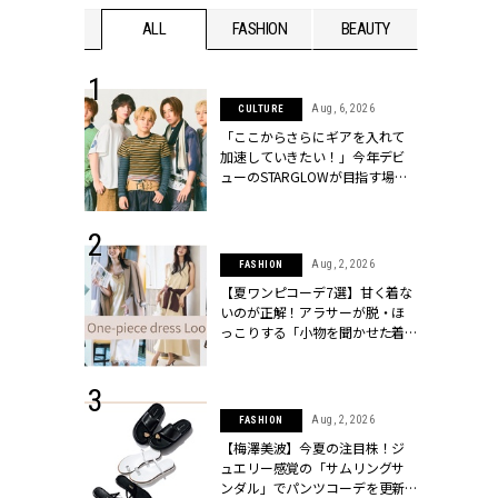
WEDDING
ALL
FASHION
BEAUTY
WEDDIN
 16, 2026
Aug, 6, 2026
CULTURE
はアリ？お呼
「ここからさらにギアを入れて
コーデ＆マナ
加速していきたい！」今年デビ
Y.[クラッシィ]
ューのSTARGLOWが目指す場所
とは？【3rdシングル『Drivin' My
Life』発売】 | CLASSY.[クラッシ
ィ]
 13, 2025
Aug, 2, 2026
FASHION
ブランドのリ
【夏ワンピコーデ7選】甘く着な
0代カップルの
いのが正解！アラサーが脱・ほ
SSY.[クラッシ
っこりする「小物を聞かせた着
こなし」 | CLASSY.[クラッシィ]
 30, 2026
Aug, 2, 2026
FASHION
リー】1つでも
【梅澤美波】今夏の注目株！ジ
ポメラートの
ュエリー感覚の「サムリングサ
シリーズに注
ンダル」でパンツコーデを更新 |