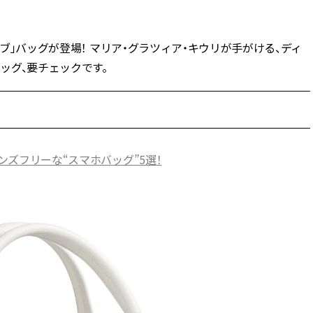
BEAUTY
イブ」バッグが登場！ マリア・グラツィア・キウリが手がける、ディ
ッグ、要チェックです。
Aug, 5, 2026
Feb,
BEAUTY
WEDDING
忙しい毎日に「うるおいター
結婚式に黒ドレス
ボ」を。新【SOFINA BASIC＋】
ばれで失敗しない
のお手入れでうるおってなめら
ーを解説 | CLASS
かな肌を目指す | CLASSY.[クラッ
シィ]
ンズフリーな“スマホバッグ”5選！
Aug, 6, 2026
Aug,
BEAUTY
WEDDING
【ヘアアクセ6選】手抜きに見え
【結婚指輪】人気
ない！アラサーのまとめ髪が垢
ング22選｜20〜3
抜ける「即戦力アクセ」たち |
エピソードも | CLA
CLASSY.[クラッシィ]
ィ]
Aug, 7, 2026
Jun,
BEAUTY
WEDDING
冷房・紫外線etc...「夏の隠れ乾
【一生ものジュエ
燥」を防ぐ【ベタつかない名品
存在感が際立つ！
クリーム】3選＜30代のベストコ
「トゥギャザー」