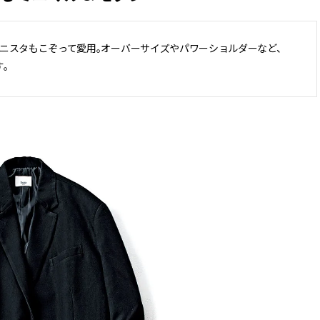
CLASSY.[クラッシィ]
ニスタもこぞって愛用。オーバーサイズやパワーショルダーなど、
Aug, 8, 2026
Dec,
BEAUTY
WEDDING
。
“盛りすぎない”がトレンド！
【堀田茜さん】20
【最旬マスカラ4選】さりげない
式・披露宴の全容
ボリュームと絶妙カラー |
CLASSY.独占取材画
CLASSY.[クラッシィ]
CLASSY.[クラッシ
Sep, 25, 2025
Aug,
BEAUTY
WEDDING
マルジェラの“レプリカ”に新作
【結婚指輪】人気
も！注目度急上昇の『フレグラ
ング22選｜20〜3
ンス』５選 | CLASSY.[クラッシ
エピソードも | CLA
ィ]
ィ]
Aug, 8, 2026
Jul,
BEAUTY
WEDDING
【シャネル】「ココ マドモアゼ
【ブルガリの婚姻
ル クラッシュ アプソリュ」の限
トも】世界に一つ
定カフェが登場！世界観に没入
作れるブライダル
できる体験型イベントが開催 |
催！ | CLASSY.[
CLASSY.[クラッシィ]