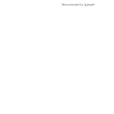
Recommended by
海外ブロガーのインスタで発見。潔いオーバーサイズは羽織るだけ
ん）