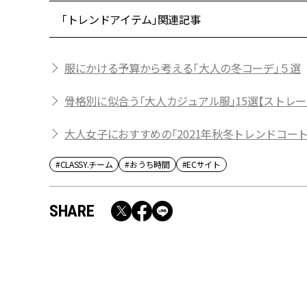
「トレンドアイテム」関連記事
服にかける予算から考える「大人の冬コーデ」５選
骨格別に似合う「大人カジュアル服」15選【ストレー
大人女子におすすめの「2021年秋冬トレンドコート
#CLASSY.チーム
#おうち時間
#ECサイト
SHARE
RECOMMEND