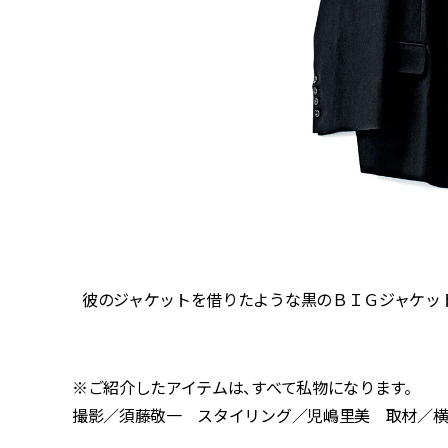
セアルさ
彼のジャケットを借りたような黒のＢＩＧジャケッ
※ご紹介したアイテムは、すべて私物になります。
撮影／須藤敬一 スタイリング／児嶋里美 取材／横山理恵 