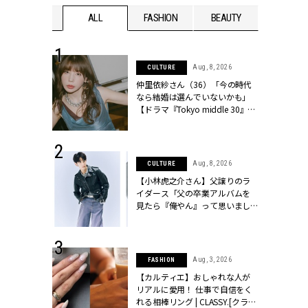
WEDDING
ALL
FASHION
BEAUTY
WEDDIN
 30, 2026
Aug, 8, 2026
CULTURE
リー】1つでも
仲里依紗さん（36）「今の時代
ポメラートの
なら結婚は選んでいないかも」
シリーズに注
【ドラマ『Tokyo middle 30』イ
ッシィ]
ンタビュー】 | CLASSY.[クラッシ
ィ]
 17, 2026
Aug, 8, 2026
CULTURE
ラグジュアリ
【小林虎之介さん】父譲りのラ
ルな『ブライ
イダース「父の卒業アルバムを
| CLASSY.
見たら『俺やん』って思いまし
た（笑）」 | CLASSY.[クラッシ
ィ]
 16, 2026
Aug, 3, 2026
FASHION
はアリ？お呼
【カルティエ】おしゃれな人が
コーデ＆マナ
リアルに愛用！ 仕事で自信をく
Y.[クラッシィ]
れる相棒リング | CLASSY.[クラッ