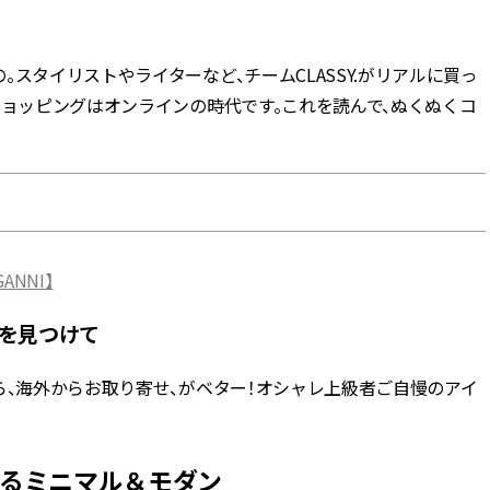
BEAUTY
スタイリストやライターなど、チームCLASSY.がリアルに買っ
ショッピングはオンラインの時代です。これを読んで、ぬくぬくコ
Aug, 8, 2026
Jun,
BEAUTY
WEDDING
【エルメス】初の本格リップケ
【一生ものジュエ
アコレクション誕生！憧れのア
存在感が際立つ！
イテムで唇をもっと美しく |
「トゥギャザー」
CLASSY.[クラッシィ]
目 | CLASSY.[クラ
Aug, 7, 2026
Mar,
BEAUTY
WEDDING
NNI】
【UV下地】酷暑に頼れる！
【10万円台から】
2,000円台〜3,000円台の名品3選
ーでよりパーソナ
｜30代美容ライターが正直レビ
ダルジュエリー』４選 
を見つけて
ュー | CLASSY.[クラッシィ]
[クラッシィ]
ら、海外からお取り寄せ、がベター！オシャレ上級者ご自慢のアイ
Aug, 9, 2026
Feb,
BEAUTY
WEDDING
【毛穴沼からの脱出】みんなが
結婚式に黒ドレス
リアルに行き着いた“アワード総
ばれで失敗しない
に刺さるミニマル＆モダン
なめ”の「神コスメ」３選 |
ーを解説 | CLASS