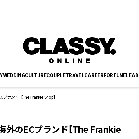
Y
WEDDING
CULTURE
COUPLE
TRAVEL
CAREER
FORTUNE
LEAD
ド【The Frankie Shop】
ECブランド【The Frankie