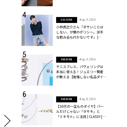
シィ]
 14, 2025
Aug, 9, 2026
CULTURE
25年秋の挙
小林虎之介さん「ダサいことは
をレポート＜
しない、が僕のポリシー。派手
像集＞ |
な飲み会も行かないです」 |
ィ]
CLASSY.[クラッシィ]
 13, 2025
Aug, 9, 2026
FASHION
ブランドのリ
テニスブレス、パヴェリングは
0代カップルの
本当に使える！ジュエリー賢者
SSY.[クラッシ
が教える【後悔しない名品ダイ
ヤ】３選 | CLASSY.[クラッシィ]
 27, 2026
Aug, 8, 2026
FASHION
届のプレゼン
【30代の一生ものダイヤ】パー
だけの指輪が
ルだけじゃない「タサキ」と
フェアを開
「ミキモト」に注目 | CLASSY.[ク
クラッシィ]
ラッシィ]