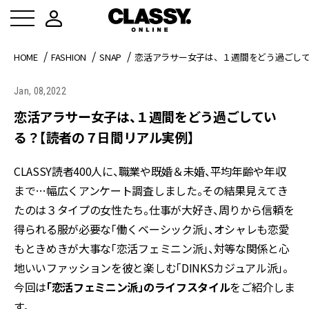
HOME
FASHION
SNAP
恋活アラサー女子は、１週間をどう過ごし
Jan, 08,2022
恋活アラサー女子は、１週間をどう過ごしてい
る？【読者の７日間リアル実例】
CLASSY読者400人に、職業や既婚＆未婚、平均年齢や年収
まで…幅広くアンケート調査しました。その結果見えてき
たのは３タイプの女性たち。仕事が大好き、周りから信頼を
得られる服が必要な「働くベーシック派」、オシャレも恋愛
もときめきが大事な「恋活フェミニン派」、対等な関係と心
地いいファッションを彼と楽しむ「DINKSカジュアル派」。
今回は
「恋活フェミニン派」のライフスタイル
をご紹介しま
す。