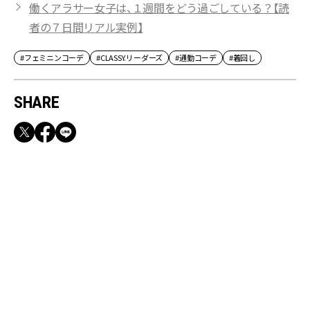
働くアラサー女子は、１週間をどう過ごしている？【読
者の７日間リアル実例】
#フェミニンコーデ
#CLASSY.リーダーズ
#通勤コーデ
#着回し
SHARE
RECOMMEND
【CLASSY.お仕事名品】収納力のある優秀バッ
グ&スマホショルダー3選