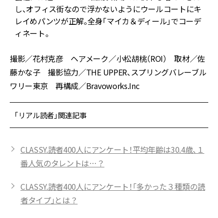
ン
し、オフィス街なので浮かないようにウールコートにキ
レイめパンツが正解。全身「マイカ＆ディール」でコーデ
ィネート。
撮影／花村克彦 ヘアメーク／小松胡桃（ROI） 取材／佐
藤かな子 撮影協力／THE UPPER、スプリングバレーブル
ワリー東京 再構成／Bravoworks.Inc
「リアル読者」関連記事
CLASSY.読者400人にアンケート！平均年齢は30.4歳、１
番人気のタレントは…？
CLASSY.読者400人にアンケート！「多かった３種類の読
者タイプ」とは？