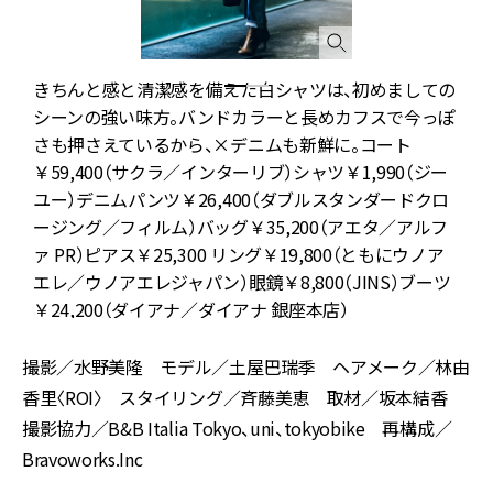
ま
きちんと感と清潔感を備えた白シャツは、初めましての
付
シーンの強い味方。バンドカラーと長めカフスで今っぽ
コ
さも押さえているから、×デニムも新鮮に。コート
￥59,400（サクラ／インターリブ）シャツ￥1,990（ジー
ユー）デニムパンツ￥26,400（ダブルスタンダードクロ
ア
ージング／フィルム）バッグ￥35,200（アエタ／アルフ
ア
ァ PR）ピアス￥25,300 リング￥19,800（ともにウノア
ア
エレ／ウノアエレジャパン）眼鏡￥8,800（JINS）ブーツ
￥24,200（ダイアナ／ダイアナ 銀座本店）
撮影／水野美隆 モデル／土屋巴瑞季 ヘアメーク／林由
香里〈ROI〉 スタイリング／斉藤美恵 取材／坂本結香
撮影協力／B&B Italia Tokyo、uni、tokyobike 再構成／
Bravoworks.Inc