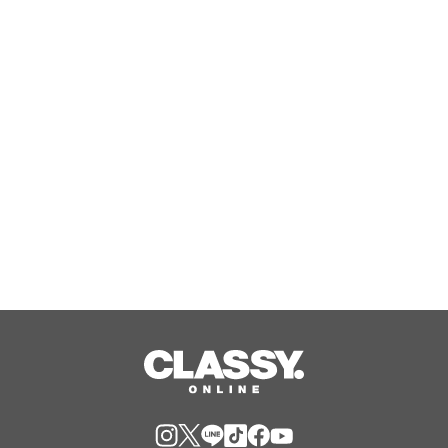
全国の対象店舗で「ポイント2倍キャン
ペーン」を開催！「楽天ポイントキャ
ンペーン」で8月のお買い物がもっとお
得に！
Aug, 07, 2026
日本初のラボグロウンダイヤモンドジ
ュエリーブランド「SHINCA」 会員様
限定「SHINCA THANKS SPECIAL
2026 SUMMER ポイントアップキャン
Aug, 07, 2026
ペーン」好評開催中