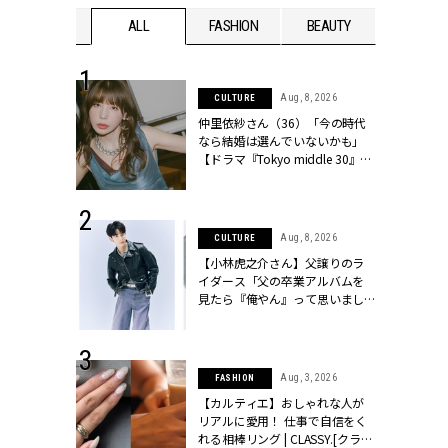
WEDDING
ALL
FASHION
BEAUTY
WEDDIN
 30, 2026
Aug, 8, 2026
CULTURE
リー】1つでも
仲里依紗さん（36）「今の時代
ポメラートの
なら結婚は選んでいないかも」
シリーズに注
【ドラマ『Tokyo middle 30』イ
ッシィ]
ンタビュー】 | CLASSY.[クラッシ
ィ]
 16, 2026
Aug, 8, 2026
CULTURE
はアリ？お呼
【小林虎之介さん】父譲りのラ
コーデ＆マナ
イダース「父の卒業アルバムを
Y.[クラッシィ]
見たら『俺やん』って思いまし
た（笑）」 | CLASSY.[クラッシ
ィ]
 13, 2025
Aug, 3, 2026
FASHION
ブランドのリ
【カルティエ】おしゃれな人が
0代カップルの
リアルに愛用！ 仕事で自信をく
SSY.[クラッシ
れる相棒リング | CLASSY.[クラッ