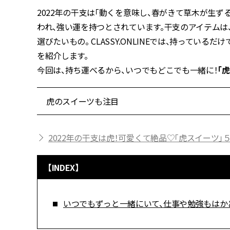
2022年の干支は「動くを意味し、春がきて草木が生ず
われ、強い運を持つとされています。干支のアイテムは
選びたいもの。 CLASSY.ONLINEでは、持っている
を紹介します。
今回は、持ち運べるから、いつでもどこでも一緒に！
「
虎のスイーツも注目
2022年の干支は虎！可愛くて絶品♡「虎スイーツ」
【INDEX】
いつでもずっと一緒にいて、仕事や勉強もはかどる