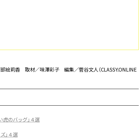
／阿部絵莉香 取材／味澤彩子 編集／菅谷文人（CLASSY.ONLINE
い虎のバッグ」４選
ッズ」４選