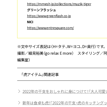
https://mmesh.jp/collections/muzik-tiger
グリーンフラッシュ
https://www.greenflash.co.jp
NICI
https://www.entresquare.com/
※文中サイズ表記は〈H=タテ、W=ヨコ、D=奥行〉です。
撮影／細見裕美（go relax E more） スタイリング
編集室）
「虎アイテム」関連記事
2022年の干支をおしゃれに身につけて！「大人可愛
新年は食卓も虎！「2022年の干支・虎のキッチング