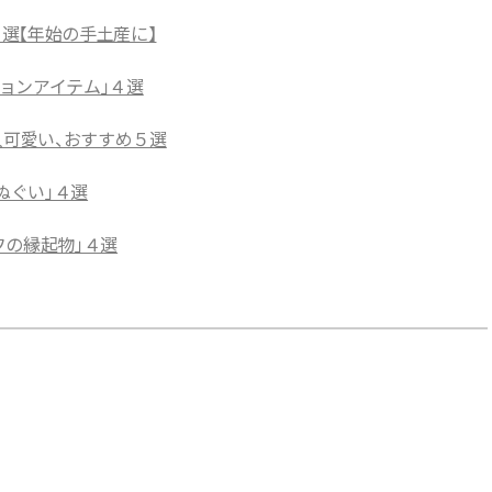
５選【年始の手土産に】
ョンアイテム」４選
人可愛い、おすすめ５選
ぬぐい」４選
フの縁起物」４選