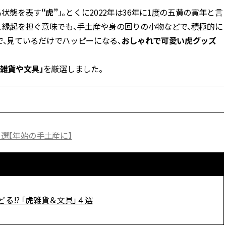
る状態を表す
“虎”
」。とくに2022年は36年に1度の五黄の寅年と言
BEAUTY
、縁起を担ぐ意味でも、手土産や身の回りの小物などで、積極的に
だけで、見ているだけでハッピーになる、
おしゃれで可愛い虎グッズ
Aug, 8, 2026
Jun,
BEAUTY
WEDDING
【エルメス】初の本格リップケ
【一生ものジュエ
虎雑貨や文具」
を厳選しました。
アコレクション誕生！憧れのア
存在感が際立つ！
イテムで唇をもっと美しく |
「トゥギャザー」
CLASSY.[クラッシィ]
目 | CLASSY.[クラ
Aug, 7, 2026
Feb,
BEAUTY
WEDDING
【UV下地】酷暑に頼れる！
結婚式に黒ドレス
５選【年始の手土産に】
2,000円台〜3,000円台の名品3選
ばれで失敗しない
｜30代美容ライターが正直レビ
ーを解説 | CLASS
ュー | CLASSY.[クラッシィ]
Aug, 8, 2026
Aug,
BEAUTY
WEDDING
!? 「虎雑貨＆文具」４選
“盛りすぎない”がトレンド！
【結婚指輪】人気
【最旬マスカラ4選】さりげない
ング22選｜20〜3
ボリュームと絶妙カラー |
エピソードも | CLA