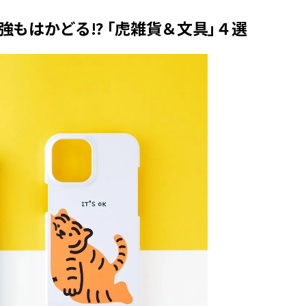
CLASSY.[クラッシィ]
ィ]
もはかどる!? 「虎雑貨＆文具」４選
Sep, 25, 2025
Mar,
BEAUTY
WEDDING
マルジェラの“レプリカ”に新作
【10万円台から】
も！注目度急上昇の『フレグラ
ーでよりパーソナ
ンス』５選 | CLASSY.[クラッシ
ダルジュエリー』４選 
ィ]
[クラッシィ]
Aug, 5, 2026
Jul,
BEAUTY
WEDDING
忙しい毎日に「うるおいター
【ブルガリの婚姻
ボ」を。新【SOFINA BASIC＋】
トも】世界に一つ
のお手入れでうるおってなめら
作れるブライダル
かな肌を目指す | CLASSY.[クラッ
催！ | CLASSY.[
シィ]
Aug, 8, 2026
Aug,
BEAUTY
WEDDING
【シャネル】「ココ マドモアゼ
20万円台〜【カル
ル クラッシュ アプソリュ」の限
ング４選】ラブ、トリ
定カフェが登場！世界観に没入
を『マリッジ』に
できる体験型イベントが開催 |
ます！ | CLASSY.
CLASSY.[クラッシィ]