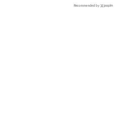
Recommended by
2.付箋￥308(ORIENTAL VOY
苦手な仕事も楽しくなりそうな、ユニークでオリエンタルな虎
込みやすいのも嬉しい。ユニセックスなデザインなの