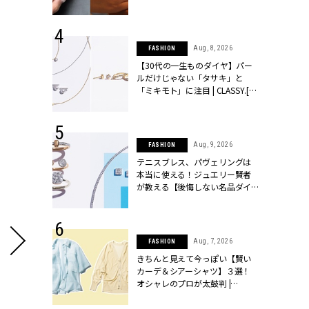
シィ]
 17, 2026
Aug, 8, 2026
FASHION
ラグジュアリ
【30代の一生ものダイヤ】パー
ルな『ブライ
ルだけじゃない「タサキ」と
| CLASSY.
「ミキモト」に注目 | CLASSY.[ク
ラッシィ]
 27, 2026
Aug, 9, 2026
FASHION
届のプレゼン
テニスブレス、パヴェリングは
だけの指輪が
本当に使える！ジュエリー賢者
フェアを開
が教える【後悔しない名品ダイ
クラッシィ]
ヤ】３選 | CLASSY.[クラッシィ]
 18, 2025
Aug, 7, 2026
FASHION
ティエ人気リ
きちんと見えて今っぽい【賢い
ニティetc.
カーデ＆シアーシャツ】３選！
選ぶ人増えて
オシャレのプロが太鼓判 |
[クラッシィ]
CLASSY.[クラッシィ]