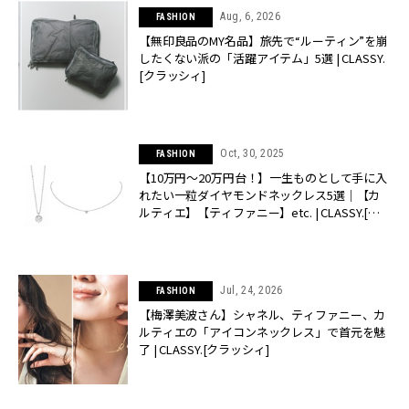
Aug, 6, 2026
FASHION
【無印良品のMY名品】旅先で“ルーティン”を崩
したくない派の「活躍アイテム」5選 | CLASSY.
[クラッシィ]
Oct, 30, 2025
FASHION
【10万円〜20万円台！】一生ものとして手に入
れたい一粒ダイヤモンドネックレス5選｜【カ
ルティエ】【ティファニー】etc. | CLASSY.[ク
ラッシィ]
Jul, 24, 2026
FASHION
【梅澤美波さん】シャネル、ティファニー、カ
ルティエの「アイコンネックレス」で首元を魅
了 | CLASSY.[クラッシィ]