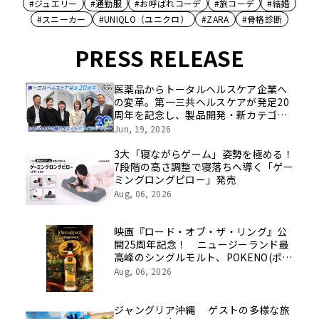
#ジュエリー
#通勤服
#お呼ばれコーデ
#旅コーデ
#結婚
#スニーカー
#UNIQLO（ユニクロ）
#ZARA
#骨格診断
PRESS RELEASE
医薬品からトータルヘルスケア企業へ
の変革。第一三共ヘルスケアが発足20
周年を記念し、製品開発・新カテゴリ
挑戦の舞台や旧社統合時のエピソード
Jun, 19, 2026
を社員の想いとともに振り返る特別映
像を公開！
3大「寝ながらゲーム」姿勢を極める！
7段階の高さ調整で寝落ちへ導く「ゲー
ミングロングピロー」発売
Aug, 06, 2026
映画『ロード・オブ・ザ・リング』公
開25周年記念！ ニュージーランド最
高峰のシングルモルト、POKENO(ポケ
ノ)より 数量限定ウイスキー「リング
Aug, 06, 2026
ベアラー」が誕生
ジャングリア沖縄 ゲストの多様な旅