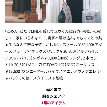
「ごめん」とだけLINEを残してユウくんは行方不明に…。寂
しくて家にいられなくて、実家へ駆け込み。でもママとの共
同生活なんて嫌な予感しかしない。ストール￥59,400（アソ
ース メレ／アイネックス）バッグ￥30,800（アルアバイル
／アルアバイル）メガネ￥8,800（JINS）リング［２本セッ
ト］￥20,570（ソコ／ZUTTOHOLIC）【ママ】ネックレス
￥17,600（ワンエーアールバイウノアエレ／ウノアエレ ジ
ャパン）その他／スタイリスト私物
母と娘で
服をシェア♡
1月のアイテム