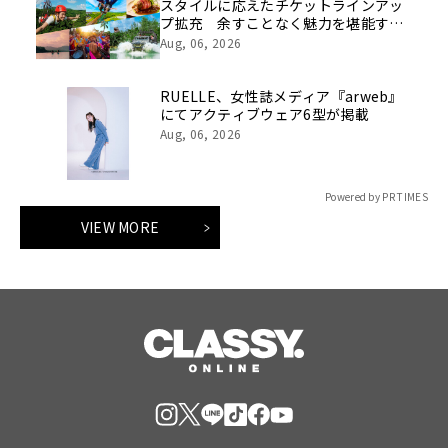
スタイルに応えたチケットラインアッ
プ拡充 余すことなく魅力を堪能する
「ロイヤルチケット」新登場
Aug, 06, 2026
RUELLE、女性誌メディア『arweb』
にてアクティブウェア6型が掲載
Aug, 06, 2026
Powered by PR TIMES
VIEW MORE