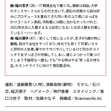
娘・稲川恋子
（28）／IT関連会社で働くOL。服装は自由。大学
のテニスサークルからの付き合いで、原石の状態から自分好
みにプロデュースを重ねてきた同い年のユウ君にはっぱを
かけゴールイン直前。令和婚には間に合わなかったけれど、
2022年元旦に入籍するなら記念になる！と元日入籍を計画し
ているミーハー女子。
母・稲川朋子
（47）／若くして母になったが、恋子が5歳の時に
離婚。自分で会社をやっており、地元でも若くて可愛いママ
と評判の人気者。華やかでサバサバしているけど何かのスイ
ッチで女子っぽさが炸裂してしまい、娘とぶつかって傷つけ
てしまう不器用な一面も。でも“やる時はやる”肝っ玉の持ち
主。セカンドライフに向けて現在婚活中。
撮影／遠藤優貴〈人物〉、清藤直樹〈静物〉 モデル／石川
恋、稲沢朋子 ヘアメーク／神戸春美 スタイリング／濱
口沙世子 取材／佐藤かな子 再構成／Bravoworks.Inc