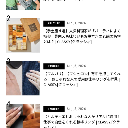
売】 | CLASSY.[クラッシィ]
Aug, 1, 2026
CULTURE
【手土産４選】人気料理家が「パーティによく
持参」見栄えも味わいもお墨付きの老舗の名物
とは？ | CLASSY.[クラッシィ]
Aug, 5, 2026
FASHION
【ブルガリ】【ブシュロン】背中を押してくれ
る！ おしゃれな人の愛用お仕事リングを拝見 |
CLASSY.[クラッシィ]
Aug, 3, 2026
FASHION
【カルティエ】おしゃれな人がリアルに愛用！
仕事で自信をくれる相棒リング | CLASSY.[クラ
ッシィ]