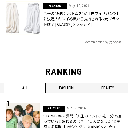
May, 10, 2026
FASHION
今季の“垢抜けボトムス”が【白ワイドパンツ】
に決定！キレイめ派から支持される2大ブラン
ドは？ | CLASSY.[クラッシィ]
Recommended by
RANKING
ALL
FASHION
BEAUTY
Aug, 5, 2026
CULTURE
STARGLOWに質問「人生のハンドルを自分で握
っていると感じるのは？」“大️人になった”と実
感する瞬間【3rdシングル『Drivin' My Life』発