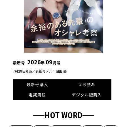
2026
09
最新号
年
月号
7月28日発売／
表紙モデル：堀田 茜
最新号購入
立ち読み
定期購読
デジタル版購入
HOT WORD