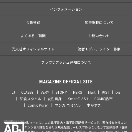
インフォメーション
会員登録
広告掲載について
よくあるご質問
お問い合わせ
光文社オフィシャルサイト
読者モデル、ライター募集
ブラウザプッシュ通知について
MAGAZINE OFFICIAL SITE
JJ
CLASSY.
VERY
STORY
HERS
Mart
美ST
bis
和食スタイル
女性自身
SmartFLASH
COMIC熱帯
comic Pureri
マンガ コミソル
本がすき。
ABJマークは、この電子書店・電子書籍配信サービスが、著作権者からコン
テンツ使用許諾を得た正規版配信サービスであることを示す登録商標（登録
番号 第6091713号）です。ABJマークの詳細、ABJマークを掲示しているサ