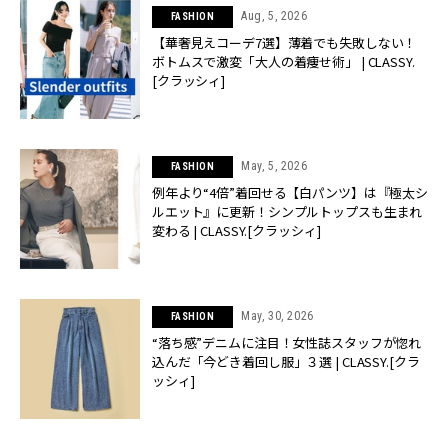
Aug, 5, 2026
FASHION
【華奢見えコーデ7選】薄着でも失敗しない！
ボトムスで激変「大人の着痩せ術」 | CLASSY.
[クラッシィ]
May, 5, 2026
FASHION
例年より“4倍”着回せる【白パンツ】は『極太シ
ルエット』に更新！シンプルトップスも生まれ
変わる | CLASSY.[クラッシィ]
May, 30, 2026
FASHION
“落ち感”デニムに注目！女性誌スタッフが惚れ
込んだ「今どき着回し服」３選 | CLASSY.[クラ
ッシィ]