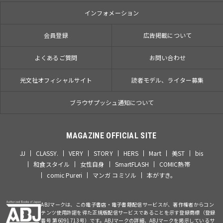
インフォメーション
会員登録
広告掲載について
よくあるご質問
お問い合わせ
光文社オフィシャルサイト
読者モデル、ライター募集
ブラウザプッシュ通知について
MAGAZINE OFFICIAL SITE
JJ
CLASSY.
VERY
STORY
HERS
Mart
美ST
bis
和食スタイル
女性自身
SmartFLASH
COMIC熱帯
comic Pureri
マンガ コミソル
本がすき。
ABJマークは、この電子書店・電子書籍配信サービスが、著作権者からコン
テンツ使用許諾を得た正規版配信サービスであることを示す登録商標（登録
番号 第6091713号）です。ABJマークの詳細、ABJマークを掲示しているサ