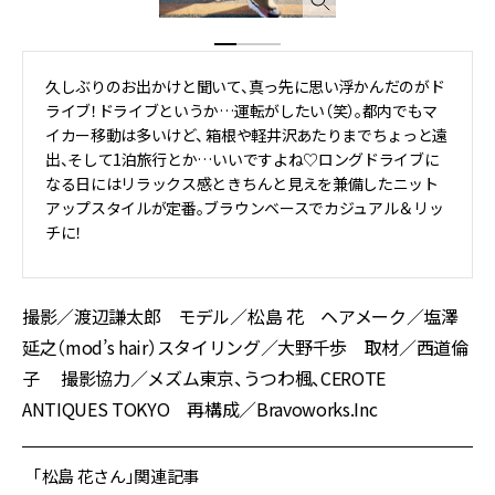
久しぶりのお出かけと聞いて、真っ先に思い浮かんだのがド
ライブ！ドライブというか…運転がしたい（笑）。都内でもマ
イカー移動は多いけど、 箱根や軽井沢あたりまでちょっと遠
出、そして1泊旅行とか…いいですよね♡ロングドライブに
なる日にはリラックス感ときちんと見えを兼備したニット
アップスタイルが定番。ブラウンベースでカジュアル＆リッ
チに！
撮影／渡辺謙太郎 モデル／松島 花 ヘアメーク／塩澤
延之（mod’s hair）スタイリング／大野千歩 取材／西道倫
子 撮影協力／メズム東京、うつわ楓、CEROTE
ANTIQUES TOKYO
再構成／
Bravoworks.Inc
「松島 花さん」関連記事