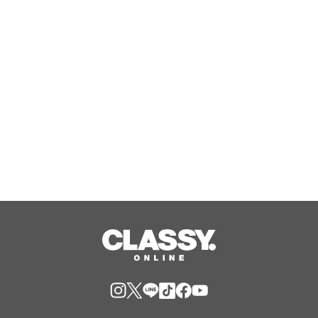
織移植法）」提供開始のお知らせ 【医
療法人社団 青真会 青山エルクリニ
Aug, 07, 2026
ック】
勝どき・晴海の『筋トレ×ピラティ
ス』で大人気のPBGが女性専用スタジ
オ（２号店）を開店。
Aug, 07, 2026