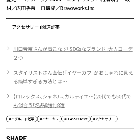
材／広田香奈 再構成／Bravoworks.Inc
「アクセサリー」関連記事
川口春奈さんが着こなす「SDGsなブランド」大人コーデ
２つ
スタイリストさん直伝！「イヤーカフ」がおしゃれに見え
る簡単すぎる方法とは…
【ロレックス、シャネル、カルティエ…】20代でも50代で
も似合う「名品時計」8選
#イヴルルド遙華
#イヤーカフ
#CLASSY.Closet
#アクセサリー
SHARE