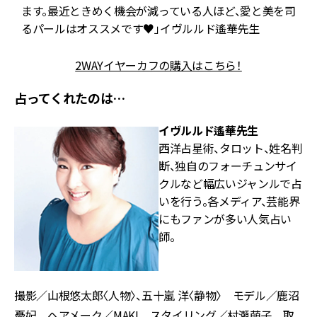
ます。最近ときめく機会が減っている人ほど、愛と美を司
るパールはオススメです♥」イヴルルド遙華先生
2WAYイヤーカフの購入はこちら！
占ってくれたのは…
イヴルルド遙華先生
西洋占星術、タロット、姓名判
断、独自のフォーチュンサイ
クルなど幅広いジャンルで占
いを行う。各メディア、芸能界
にもファンが多い人気占い
師。
撮影／山根悠太郎〈人物〉、五十嵐 洋〈静物〉 モデル／鹿沼
憂妃 ヘアメーク／MAKI スタイリング／村瀬萌子 取