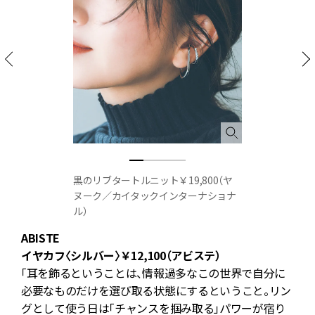
黒のリブタートルニット￥19,800（ヤ
ヌーク／カイタックインターナショナ
サ
ル）
ABISTE
A
イヤカフ〈シルバー〉￥12,100（アビステ）
「耳を飾るということは、情報過多なこの世界で自分に
必要なものだけを選び取る状態にするということ。リン
グとして使う日は「チャンスを掴み取る」パワーが宿り