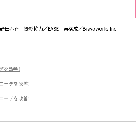
春香 撮影協力／EASE 再構成／Bravoworks.Inc
デを改善！
コーデを改善！
コーデを改善！