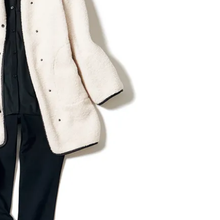
ラッシィ]
目 | CLASSY.[クラ
Aug, 5, 2026
Dec,
BEAUTY
WEDDING
忙しい毎日に「うるおいター
【結婚式のお呼ば
ボ」を。新【SOFINA BASIC＋】
事情】アンテプリマ、
のお手入れでうるおってなめら
「小さくても収納
かな肌を目指す | CLASSY.[クラッ
件！ | CLASSY.[
シィ]
Aug, 4, 2026
May,
BEAUTY
WEDDING
【猛暑ダメージ】はまずリセッ
【カルティエ、ブ
ト！30代の夏枯れ肌を救う「先
ーメ】おしゃれな
回りエイジングケア」美容液3選
約指輪＆結婚指輪を
| CLASSY.[クラッシィ]
CLASSY.[クラッシ
Jul, 13, 2026
Mar,
BEAUTY
WEDDING
朝の“寝ぐせ直し”はもういらな
【ティファニー】
い！夜に仕込む「ヘアケア家
び目”モチーフの
電」3選 | CLASSY.[クラッシィ]
本命 | CLASSY.[