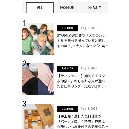
WEDDING
ALL
FASHION
BEAUTY
WEDDIN
 16, 2026
Aug, 5, 2026
CULTURE
はアリ？お呼
STARGLOWに質問「人生のハン
コーデ＆マナ
ドルを自分で握っていると感じ
Y.[クラッシィ]
るのは？」“大️人になった”と実
感する瞬間【3rdシングル
『Drivin' My Life』発売】 |
CLASSY.[クラッシィ]
 13, 2025
Aug, 4, 2026
FASHION
ブランドのリ
【ティファニー】知的でモダン
0代カップルの
な印象に。おしゃれな人が選ん
SSY.[クラッシ
だお仕事リング | CLASSY.[クラッ
シィ]
 30, 2026
Aug, 1, 2026
CULTURE
リー】1つでも
【手土産４選】人気料理家が
ポメラートの
「パーティによく持参」見栄え
シリーズに注
も味わいもお墨付きの老舗の名