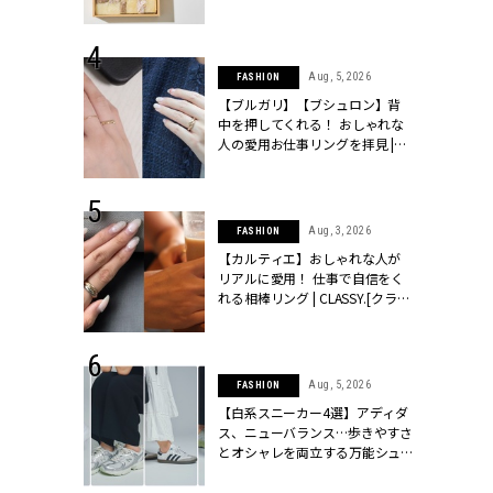
ッシィ]
物とは？ | CLASSY.[クラッシィ]
 24, 2025
Aug, 5, 2026
FASHION
れバッグ最新
【ブルガリ】【ブシュロン】背
プラダetc.
中を押してくれる！ おしゃれな
力あり」が条
人の愛用お仕事リングを拝見 |
クラッシィ]
CLASSY.[クラッシィ]
 20, 2026
Aug, 3, 2026
FASHION
シュロン、ショ
【カルティエ】おしゃれな人が
人が選んだ婚
リアルに愛用！ 仕事で自信をく
公開 |
れる相棒リング | CLASSY.[クラッ
ィ]
シィ]
 28, 2026
Aug, 5, 2026
FASHION
結婚指輪は“結
【白系スニーカー4選】アディダ
最愛リングが大
ス、ニューバランス…歩きやすさ
クラッシィ]
とオシャレを両立する万能シュ
ーズ | CLASSY.[クラッシィ]