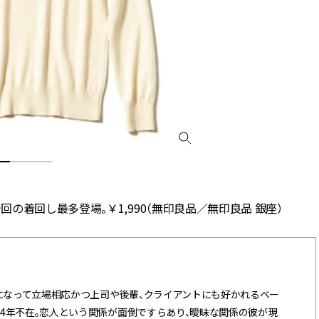
の着回し最多登場。￥1,990（無印良品／無印良品 銀座）
長になって立場相応かつ上司や後輩、クライアントにも好かれるベー
4年不在。恋人という関係が面倒ですらあり、曖昧な関係の彼が現