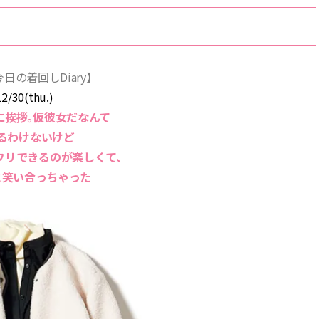
BEAUTY
Aug, 5, 2026
Feb,
BEAUTY
WEDDING
の着回しDiary】
ユニクロ名品も！日焼け対策ガ
結婚式に黒ドレス
12/30(thu.)
チ勢の「ないと無理」なアイテ
ばれで失敗しない
ムハック7選 | CLASSY.[クラッシ
ーを解説 | CLASS
に挨拶。仮彼女だなんて
ィ]
るわけないけど
フリできるのが楽しくて、
Aug, 5, 2026
Aug,
BEAUTY
WEDDING
と笑い合っちゃった
夏の深刻なくすみ・色ムラにア
【結婚指輪】人気
プローチ！【透明感を底上げ】
ング22選｜20〜3
神コスメ３選 | CLASSY.[クラッシ
エピソードも | CLA
ィ]
ィ]
Nov, 17, 2025
Jun,
BEAUTY
WEDDING
【落ちない名品リップ10選】塗
【一生ものジュエ
り直しできない・皮むけしやす
存在感が際立つ！
いetc.悩みをクリア | CLASSY.[ク
「トゥギャザー」