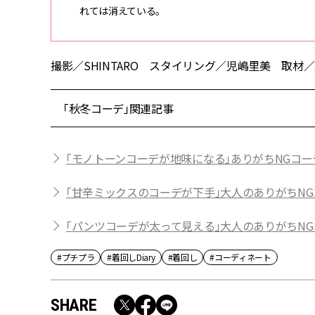
れては消えている。
撮影／SHINTARO スタイリング／児嶋里美 取材／野田
「秋冬コーデ」関連記事
「モノトーンコーデが地味になる」ありがちNGコー
「甘辛ミックスのコーデが下手」大人のありがちNG
「パンツコーデが太って見える」大人のありがちNG
#プチプラ
#着回しDiary
#着回し
#コーディネート
SHARE