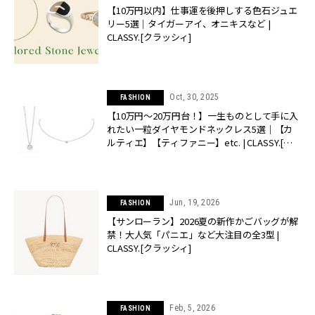
【10万円以内】仕事運を後押しする色石ジュエ
リー5選｜タイガーアイ、オニキスなど |
CLASSY.[クラッシィ]
Oct, 30, 2025
FASHION
【10万円〜20万円台！】一生ものとして手に入
れたい一粒ダイヤモンドネックレス5選｜【カ
ルティエ】【ティファニー】etc. | CLASSY.[ク
ラッシィ]
Jun, 19, 2026
FASHION
【サンローラン】2026夏の新作かごバッグが解
禁！大人気「パニエ」など大注目の全3型 |
CLASSY.[クラッシィ]
Feb, 5, 2026
FASHION