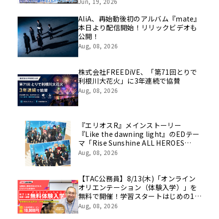
挑戦の舞台や旧社統合時のエピソード
Jun, 19, 2026
を社員の想いとともに振り返る特別映
像を公開！
AliA、再始動後初のアルバム『mate』
本日より配信開始！リリックビデオも
公開！
Aug, 08, 2026
株式会社FREEDiVE、「第71回とりで
利根川大花火」に3年連続で協賛
Aug, 08, 2026
『エリオスR』メインストーリー
『Like the dawning light』のEDテー
マ「Rise Sunshine ALL HEROES
Ver.」がフルサイズ配信決定！
Aug, 08, 2026
【TAC公務員】8/13(木)「オンライン
オリエンテーション（体験入学）」を
無料で開催！学習スタートはじめの1
歩！
Aug, 08, 2026