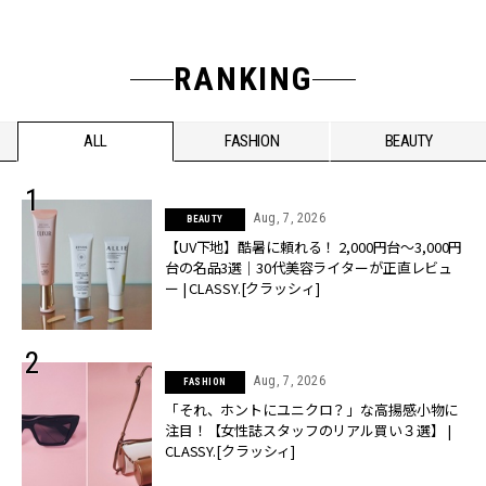
RANKING
ALL
FASHION
BEAUTY
Aug, 7, 2026
BEAUTY
【UV下地】酷暑に頼れる！ 2,000円台〜3,000円
台の名品3選｜30代美容ライターが正直レビュ
ー | CLASSY.[クラッシィ]
Aug, 7, 2026
FASHION
「それ、ホントにユニクロ？」な高揚感小物に
注目！【女性誌スタッフのリアル買い３選】 |
CLASSY.[クラッシィ]