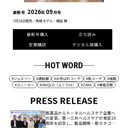
2026
09
最新号
年
月号
7月28日発売／
表紙モデル：堀田 茜
最新号購入
立ち読み
定期購読
デジタル版購入
HOT WORD
#ジュエリー
#通勤服
#お呼ばれコーデ
#旅コーデ
#結婚
#スニーカー
#UNIQLO（ユニクロ）
#ZARA
#骨格診断
PRESS RELEASE
医薬品からトータルヘルスケア企業へ
の変革。第一三共ヘルスケアが発足20
周年を記念し、製品開発・新カテゴリ