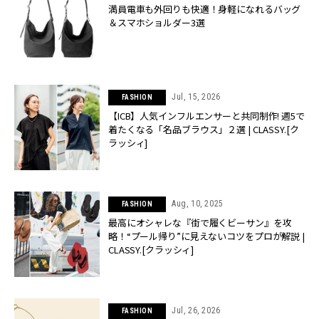
満員電車も外回りも快適！身軽になれるバッグ
＆スマホショルダー3選
Jul, 15, 2026
FASHION
【ICB】人気インフルエンサーと共同制作! 週5で
着たくなる「名品ブラウス」２選 | CLASSY.[ク
ラッシィ]
Aug, 10, 2025
FASHION
最高にオシャレな『街で履くビーサン』を攻
略！“プール帰り”に見えないコツをプロが解説 |
CLASSY.[クラッシィ]
Jul, 26, 2026
FASHION