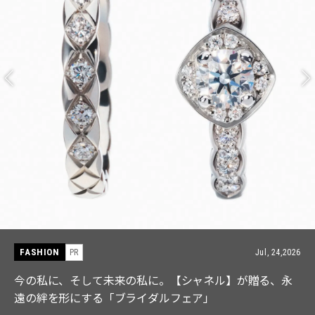
FASHION
PR
Jul, 15,2026
【ICB】人気インフルエンサーと共同制作! 週5で着たく
なる「名品ブラウス」２選