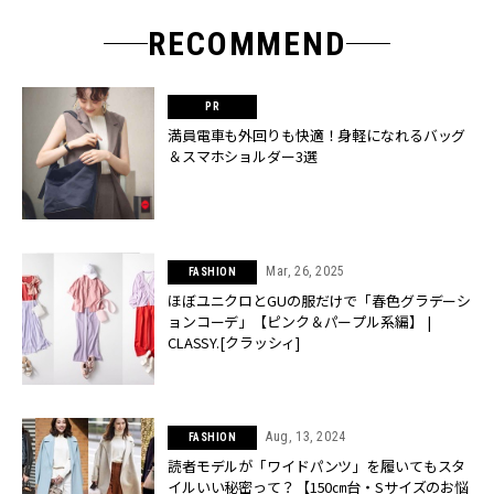
RECOMMEND
満員電車も外回りも快適！身軽になれるバッグ
＆スマホショルダー3選
Mar, 26, 2025
FASHION
ほぼユニクロとGUの服だけで「春色グラデーシ
ョンコーデ」【ピンク＆パープル系編】 |
CLASSY.[クラッシィ]
Aug, 13, 2024
FASHION
読者モデルが「ワイドパンツ」を履いてもスタ
イルいい秘密って？【150㎝台・Sサイズのお悩