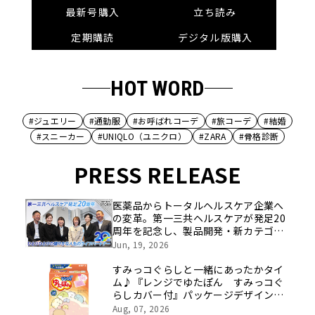
最新号購入
立ち読み
定期購読
デジタル版購入
HOT WORD
#ジュエリー
#通勤服
#お呼ばれコーデ
#旅コーデ
#結婚
#スニーカー
#UNIQLO（ユニクロ）
#ZARA
#骨格診断
PRESS RELEASE
医薬品からトータルヘルスケア企業へ
の変革。第一三共ヘルスケアが発足20
周年を記念し、製品開発・新カテゴリ
挑戦の舞台や旧社統合時のエピソード
Jun, 19, 2026
を社員の想いとともに振り返る特別映
像を公開！
すみっコぐらしと一緒にあったかタイ
ム♪『レンジでゆたぽん すみっコぐ
らしカバー付』パッケージデザインリ
ニューアル
Aug, 07, 2026