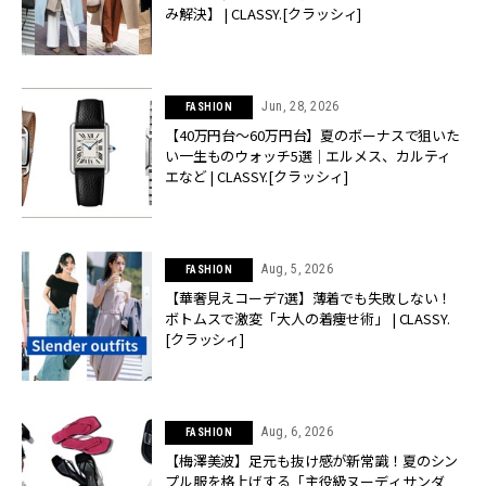
み解決】 | CLASSY.[クラッシィ]
Jun, 28, 2026
FASHION
【40万円台〜60万円台】夏のボーナスで狙いた
い一生ものウォッチ5選｜エルメス、カルティ
エなど | CLASSY.[クラッシィ]
Aug, 5, 2026
FASHION
【華奢見えコーデ7選】薄着でも失敗しない！
ボトムスで激変「大人の着痩せ術」 | CLASSY.
[クラッシィ]
Aug, 6, 2026
FASHION
【梅澤美波】足元も抜け感が新常識！夏のシン
プル服を格上げする「主役級ヌーディサンダ