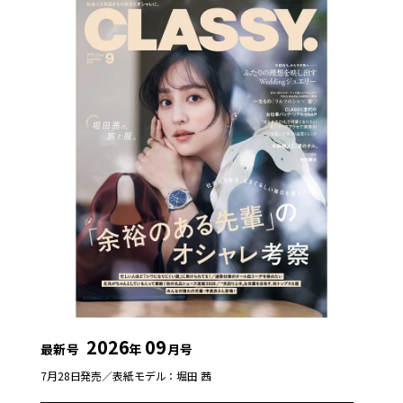
2026
09
最新号
年
月号
7月28日発売／
表紙モデル：堀田 茜