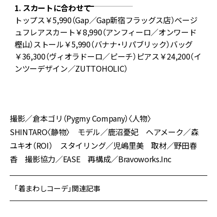
1. スカートに合わせて
ス
トップス￥5,990（Gap／Gap新宿フラッグス店）ベージ
ク
ュフレアスカート￥8,990（アンフィーロ／オンワード
ル
樫山）ストール￥5,990（バナナ・リパブリック）バッグ
ー
￥36,300（ヴィオラドーロ／ピーチ）ピアス￥24,200（イ
ンツーデザイン／ZUTTOHOLIC）
撮影／倉本ゴリ（Pygmy Company）〈人物〉
SHINTARO〈静物〉 モデル／鹿沼憂妃 ヘアメーク／森
ユキオ（ROI） スタイリング／児嶋里美 取材／野田春
香 撮影協力／EASE 再構成／Bravoworks.Inc
「着まわしコーデ」関連記事