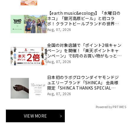
【earth music&ecology】「水曜日の
ネコ」「銀河高原ビール」と初コラ
ボ！クラフトビールブランドの世界観
を表現したアイテムが8月8日(土)発売
Aug, 07, 2026
全国の対象店舗で「ポイント2倍キャン
ペーン」を開催！「楽天ポイントキャ
ンペーン」で8月のお買い物がもっとお
得に！
Aug, 07, 2026
日本初のラボグロウンダイヤモンドジ
ュエリーブランド「SHINCA」 会員様
限定「SHINCA THANKS SPECIAL
2026 SUMMER ポイントアップキャン
Aug, 07, 2026
ペーン」好評開催中
Powered by PR TIMES
VIEW MORE