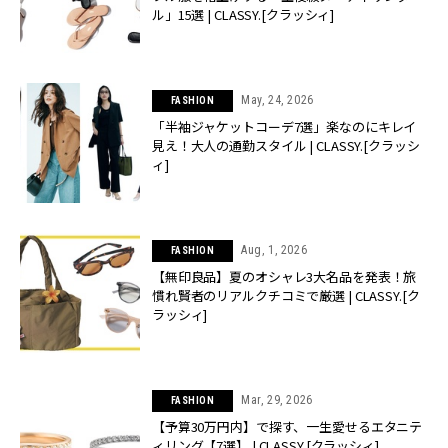
ル」15選 | CLASSY.[クラッシィ]
May, 24, 2026
FASHION
「半袖ジャケットコーデ7選」楽なのにキレイ
見え！大人の通勤スタイル | CLASSY.[クラッシ
ィ]
Aug, 1, 2026
FASHION
【無印良品】夏のオシャレ3大名品を発表！旅
慣れ賢者のリアルクチコミで厳選 | CLASSY.[ク
ラッシィ]
Mar, 29, 2026
FASHION
【予算30万円内】で探す、一生愛せるエタニテ
ィリング【7選】 | CLASSY.[クラッシィ]