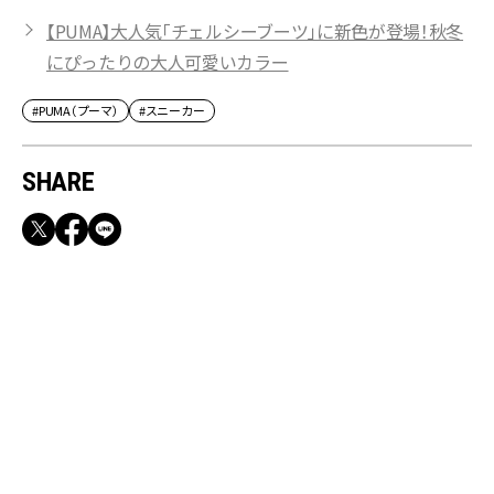
【PUMA】大人気「チェルシーブーツ」に新色が登場！秋冬
にぴったりの大人可愛いカラー
#PUMA（プーマ）
#スニーカー
SHARE
RECOMMEND
満員電車も外回りも快適！身軽になれるバッグ