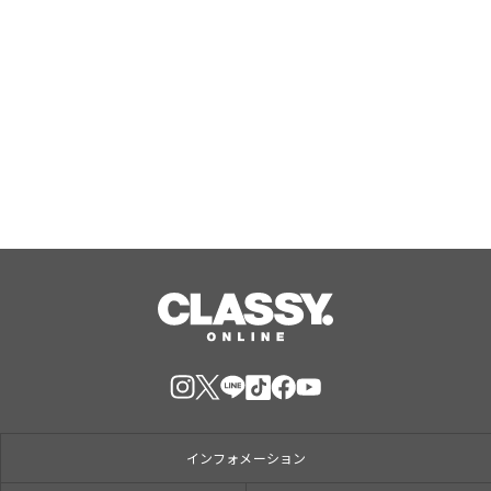
勝どき・晴海の『筋トレ×ピラティ
ス』で大人気のPBGが女性専用スタジ
オ（２号店）を開店。
Aug, 07, 2026
インフォメーション