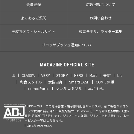
会員登録
広告掲載について
よくあるご質問
お問い合わせ
光文社オフィシャルサイト
読者モデル、ライター募集
ブラウザプッシュ通知について
MAGAZINE OFFICIAL SITE
JJ
CLASSY.
VERY
STORY
HERS
Mart
美ST
bis
和食スタイル
女性自身
SmartFLASH
COMIC熱帯
comic Pureri
マンガ コミソル
本がすき。
ABJマークは、この電子書店・電子書籍配信サービスが、著作権者からコン
テンツ使用許諾を得た正規版配信サービスであることを示す登録商標（登録
番号 第6091713号）です。ABJマークの詳細、ABJマークを掲示しているサ
ービスの一覧はこちらです。
https://aebs.or.jp/