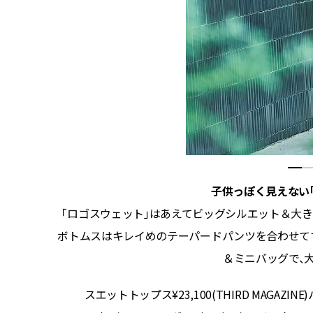
子供っぽく見えない
るのが着
「ロゴスウェット」はあえてビッグシルエット＆大き
で、抜け
ボトムスはキレイめのテーパードパンツを合わせて
＆ミニバッグで、
゙ッツ／スリ
スエットトップス¥23,100(THIRD MAGAZINE