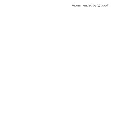
ィム ガゼット ルミネ 新宿店)ブーツ¥94,600(ペリーコ／ア
Recommended by
官山)ピアス¥9,900(メラキ
『CLASSY.』2021年