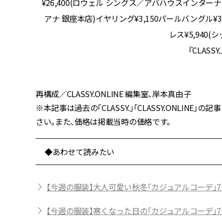
000(セル
¥26,400(ロウェル シングス／アバハウスインターナ
バング
アナ 銀座本店)イヤリング¥3,150パールバングル¥3
レス¥5,940(
『CLASS
再構成／CLASSY.ONLINE 編集室、岸本真由子
※本記事は過去の「CLASSY.」「CLASSY.ONLI
さい。また、価格は掲載当時の価格です。
◆あわせて読みたい
【今週の服装】大人可愛い秋冬「カジュアルコーデ」7
【今週の服装】寒くなった日の「カジュアルコーデ」7