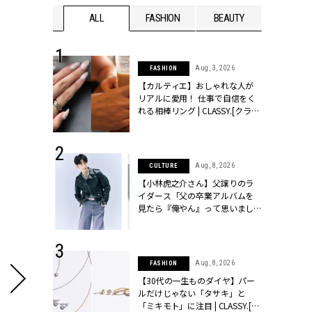
WEDDING
ALL
FASHION
BEAUTY
WEDDIN
 30, 2026
Aug, 3, 2026
FASHION
リー】1つでも
【カルティエ】おしゃれな人が
ポメラートの
リアルに愛用！ 仕事で自信をく
シリーズに注
れる相棒リング | CLASSY.[クラッ
ッシィ]
シィ]
 13, 2025
Aug, 8, 2026
CULTURE
ブランドのリ
【小林虎之介さん】父譲りのラ
0代カップルの
イダース「父の卒業アルバムを
SSY.[クラッシ
見たら『俺やん』って思いまし
た（笑）」 | CLASSY.[クラッシ
ィ]
 16, 2026
Aug, 8, 2026
FASHION
はアリ？お呼
【30代の一生ものダイヤ】パー
コーデ＆マナ
ルだけじゃない「タサキ」と
Y.[クラッシィ]
「ミキモト」に注目 | CLASSY.[ク