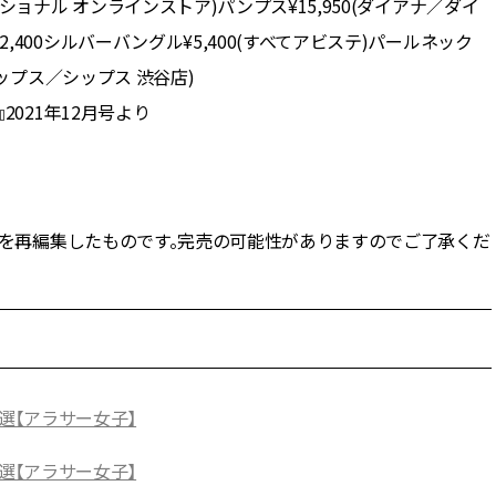
ショナル オンラインストア)パンプス¥15,950(ダイアナ／ダイ
2,400シルバーバングル¥5,400(すべてアビステ)パールネック
シップス／シップス 渋谷店)
Y.』2021年12月号より
NE」の記事を再編集したものです。完売の可能性がありますのでご了承くだ
選【アラサー女子】
選【アラサー女子】