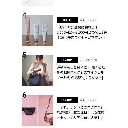
ラッシィ]
 24, 2026
Aug, 7, 2026
BEAUTY
方３選】結婚
【UV下地】酷暑に頼れる！
“シンプル黒ワ
2,000円台〜3,000円台の名品3選
フ』で盛るのが
｜30代美容ライターが正直レビ
[クラッシィ]
ュー | CLASSY.[クラッシィ]
 27, 2026
Jul, 29, 2026
FASHION
届のプレゼン
通勤がもっと身軽に！ 働く私た
だけの指輪が
ちの相棒バッグ＆スマホショル
着膨れしない「ボアブルゾン」
フェアを開
ダー3選 | CLASSY.[クラッシィ]
クラッシィ]
太って見えがちな白の「ボアブルゾン」は、ショート丈を選んで
スカートに合わせてもバランスよくまとまります。スクエアト
 9, 2025
Aug, 7, 2026
FASHION
効かせるのもポイ
】ドレスに馴
「それ、ホントにユニクロ？」
的な「サブバ
な高揚感小物に注目！【女性誌
テプリマ、フェ
スタッフのリアル買い３選】 |
ブルゾン¥25,300(スリースクエア)スカート¥64,900(カオス／
SY.[クラッシ
CLASSY.[クラッシィ]