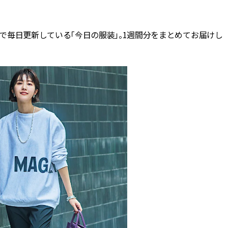
BEAUTY
で毎日更新している「今日の服装」。1週間分をまとめてお届けし
Aug, 7, 2026
Jun,
BEAUTY
WEDDING
【UV下地】酷暑に頼れる！
【一生ものジュエ
2,000円台〜3,000円台の名品3選
存在感が際立つ！
｜30代美容ライターが正直レビ
「トゥギャザー」
ュー | CLASSY.[クラッシィ]
目 | CLASSY.[クラ
Sep, 25, 2025
Aug,
BEAUTY
WEDDING
マルジェラの“レプリカ”に新作
【結婚指輪】人気
も！注目度急上昇の『フレグラ
ング22選｜20〜3
ンス』５選 | CLASSY.[クラッシ
エピソードも | CLA
ィ]
ィ]
Aug, 8, 2026
Feb,
BEAUTY
WEDDING
【シャネル】「ココ マドモアゼ
結婚式に黒ドレス
ル クラッシュ アプソリュ」の限
ばれで失敗しない
定カフェが登場！世界観に没入
ーを解説 | CLASS