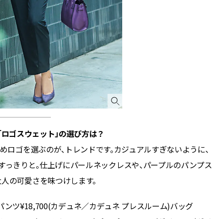
できる体験型イベントが開催 |
CLASSY.[クラッシィ]
Aug, 8, 2026
Mar,
BEAUTY
WEDDING
“盛りすぎない”がトレンド！
【トレンドの巻き
【最旬マスカラ4選】さりげない
式ゲスト服の鉄板
ボリュームと絶妙カラー |
ンピ”は『スカー
CLASSY.[クラッシィ]
正解！ | CLASSY.
Aug, 6, 2026
Jul,
BEAUTY
WEDDING
【ヘアアクセ6選】手抜きに見え
【ブルガリの婚姻
ない！アラサーのまとめ髪が垢
トも】世界に一つ
「ロゴスウェット」の選び方は？
抜ける「即戦力アクセ」たち |
作れるブライダル
CLASSY.[クラッシィ]
催！ | CLASSY.[
めロゴを選ぶのが、トレンドです。カジュアルすぎないように、
すっきりと。仕上げにパールネックレスや、パープルのパンプス
Aug, 5, 2026
Dec,
BEAUTY
WEDDING
大人の可愛さを味つけします。
忙しい毎日に「うるおいター
【結婚式お呼ばれ
ボ」を。新【SOFINA BASIC＋】
染む！上品で実用
のお手入れでうるおってなめら
ッグ」6選【アン
)パンツ¥18,700(カデュネ／カデュネ プレスルーム)バッグ
かな肌を目指す | CLASSY.[クラッ
イラー他】 | CLAS
シィ]
ィ]