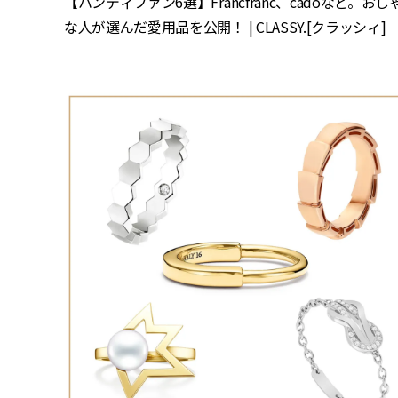
【ハンディファン6選】Francfranc、cadoなど。おし
な人が選んだ愛用品を公開！ | CLASSY.[クラッシィ]