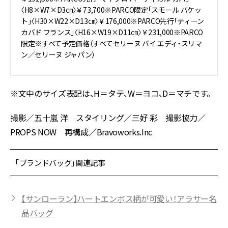
〈H8×W7×D3㎝〉￥73,700※PARCO限定「スモール バケッ
ト」〈H30×W22×D13㎝〉￥176,000※PARCO先行「ティーン
カバド フランス」〈H16×W19×D11㎝〉￥231,000※PARCO
限定※すべて予定価格（すべてセリーヌ バイ エディ・スリマ
ン／セリーヌ ジャパン）
※文中のサイズ表記は、H＝タテ、W＝ヨコ、D＝マチです。
撮影／五十嵐 洋 スタイリング／三好 彩 撮影協力／
PROPS NOW 再構成／Bravoworks.Inc
「ブランドバッグ」関連記事
【サンローラン】ハートエンボス柄が可愛い！アラサー名
品バッグ