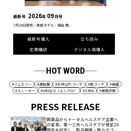
2026
09
最新号
年
月号
7月28日発売／
表紙モデル：堀田 茜
最新号購入
立ち読み
定期購読
デジタル版購入
HOT WORD
#ジュエリー
#通勤服
#お呼ばれコーデ
#旅コーデ
#結婚
#スニーカー
#UNIQLO（ユニクロ）
#ZARA
#骨格診断
PRESS RELEASE
医薬品からトータルヘルスケア企業へ
の変革。第一三共ヘルスケアが発足20
周年を記念し、製品開発・新カテゴリ