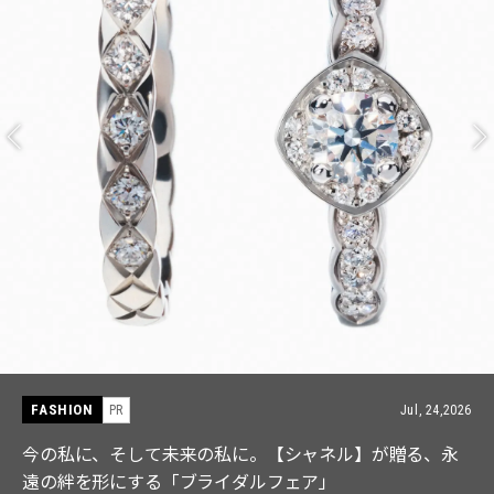
FASHION
PR
Jul, 15,2026
【ICB】人気インフルエンサーと共同制作! 週5で着たく
なる「名品ブラウス」２選