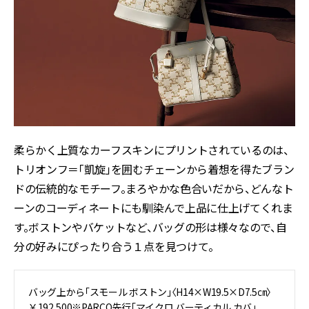
柔らかく上質なカーフスキンにプリントされているのは、
トリオンフ＝「凱旋」を囲むチェーンから着想を得たブラン
ドの伝統的なモチーフ。まろやかな色合いだから、どんなト
ーンのコーディネートにも馴染んで上品に仕上げてくれま
す。ボストンやバケットなど、バッグの形は様々なので、自
分の好みにぴったり合う１点を見つけて。
バッグ上から「スモール ボストン」〈H14×W19.5×D7.5㎝〉
￥192,500※PARCO先行「マイクロ バーティカル カバ」