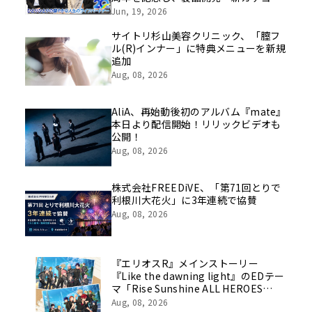
挑戦の舞台や旧社統合時のエピソード
Jun, 19, 2026
を社員の想いとともに振り返る特別映
像を公開！
サイトリ杉山美容クリニック、「膣フ
ル(R)インナー」に特典メニューを新規
追加
Aug, 08, 2026
AliA、再始動後初のアルバム『mate』
本日より配信開始！リリックビデオも
公開！
Aug, 08, 2026
株式会社FREEDiVE、「第71回とりで
利根川大花火」に3年連続で協賛
Aug, 08, 2026
『エリオスR』メインストーリー
『Like the dawning light』のEDテー
マ「Rise Sunshine ALL HEROES
Ver.」がフルサイズ配信決定！
Aug, 08, 2026