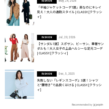
May, 24, 2026
FASHION
「半袖ジャケットコーデ7選」楽なのにキレイ
見え！大人の通勤スタイル | CLASSY.[クラッシ
ィ]
Jul, 20, 2026
FASHION
【サンダル7選】スポサン、ビーサン、華奢サン
ダルも！大人女子の上品ヘルシーな足元コーデ
| CLASSY.[クラッシィ]
Dec, 5, 2025
FASHION
失敗しない『レギンスコーデ』3選！シャツ
と“腰巻き”で品良くはける | CLASSY.[クラッシ
ィ]
Recommended by