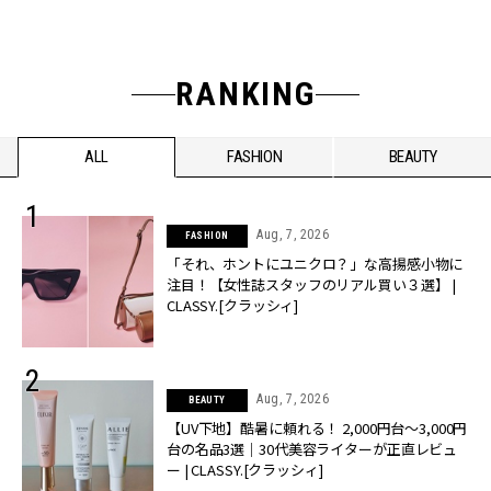
RANKING
ALL
FASHION
BEAUTY
Aug, 7, 2026
FASHION
「それ、ホントにユニクロ？」な高揚感小物に
注目！【女性誌スタッフのリアル買い３選】 |
CLASSY.[クラッシィ]
Aug, 7, 2026
BEAUTY
【UV下地】酷暑に頼れる！ 2,000円台〜3,000円
台の名品3選｜30代美容ライターが正直レビュ
ー | CLASSY.[クラッシィ]