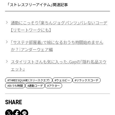
「ストレスフリーアイテム」関連記事
通勤にこっそり「楽ちんジョグパンツ」バレないコーデ
【リモートワークにも】
「サステナ部屋着」で絵になるおうち時間始めません
か？｜アンダーウェア編
スタイリストさんも気に入った、Gapの「隠れ名品スウ
ェット」
#THREE SQUARE（スリースクエア）
#ウェルビー
#リラックスコーデ
#おうち時間
#通勤コーデ
#アウター
SHARE