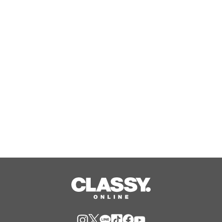
【新商品】胸を潰さずに、小さく見せ
る。洋服に合わせて着たい服をあきら
めないコンパクトブラが新発売。バス
トの大きい方も対応のE65～K90の豊
Aug, 07, 2026
富なサイズ展開。
「マトメイク ミラクルロック」予想を
上回る反響に伴う一時欠品のお詫びと
販売再開のご案内
Aug, 07, 2026