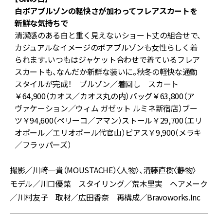
ゾ
白ボアブルゾンの軽快さが加わってフレアスカートを
新鮮な気持ちで
ー
清潔感のある白と重く見えないショート丈の組合せで、
カジュアルなイメージのボアブルゾンも女性らしく着
られます。いつもはジャケット合わせで着ているフレア
スカートも、なんだか新鮮な装いに。秋冬の軽快な通勤
スタイルが完成！ ブルゾン／着回し スカート
￥64,900（カオス／カオス丸の内）バッグ￥63,800（ア
ヴァケーション／ウィム ガゼット ルミネ新宿店）ブー
ツ￥94,600（ペリーコ／アマン）ストール￥29,700（エリ
オポール／エリオポール代官山）ピアス￥9,900（メラキ
／フラッパーズ）
撮影／川﨑一貴（MOUSTACHE）〈人物〉、清藤直樹〈静物〉
モデル／川口優菜 スタイリング／荒木里実 ヘアメーク
／川村友子 取材／広田香奈 再構成／Bravoworks.Inc