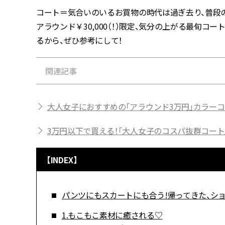
コート＝気合いのいるお買物の時代は過ぎ去り、普段
アラウンド￥30,000（！）限定、気分の上がる最旬
るから、ぜひ参考にして！
関連記事
大人女子におすすめの「アラウンド3万円」カラー
3万円以下で買える！「大人女子のコスパ抜群コート」
【INDEX】
パンツにもスカートにも合う!帰ってきた、シ
1.もこもこ素材に癒される♡