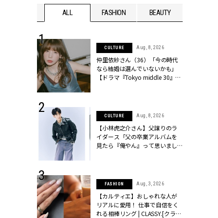
WEDDING
ALL
FASHION
BEAUTY
WEDDIN
 30, 2026
Aug, 8, 2026
CULTURE
リー】1つでも
仲里依紗さん（36）「今の時代
ポメラートの
なら結婚は選んでいないかも」
シリーズに注
【ドラマ『Tokyo middle 30』イ
ッシィ]
ンタビュー】 | CLASSY.[クラッシ
ィ]
 16, 2026
Aug, 8, 2026
CULTURE
はアリ？お呼
【小林虎之介さん】父譲りのラ
コーデ＆マナ
イダース「父の卒業アルバムを
Y.[クラッシィ]
見たら『俺やん』って思いまし
た（笑）」 | CLASSY.[クラッシ
ィ]
 13, 2025
Aug, 3, 2026
FASHION
ブランドのリ
【カルティエ】おしゃれな人が
0代カップルの
リアルに愛用！ 仕事で自信をく
SSY.[クラッシ
れる相棒リング | CLASSY.[クラッ