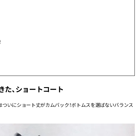
CLASSY.[クラッシィ]
ィ]
Sep, 25, 2025
Mar,
BEAUTY
WEDDING
マルジェラの“レプリカ”に新作
【10万円台から】
も！注目度急上昇の『フレグラ
ーでよりパーソナ
ンス』５選 | CLASSY.[クラッシ
ダルジュエリー』４選 
0
ィ]
[クラッシィ]
Aug, 5, 2026
Jul,
BEAUTY
WEDDING
忙しい毎日に「うるおいター
【ブルガリの婚姻
ボ」を。新【SOFINA BASIC＋】
トも】世界に一つ
のお手入れでうるおってなめら
作れるブライダル
きた、ショートコート
かな肌を目指す | CLASSY.[クラッ
催！ | CLASSY.[
シィ]
はついにショート丈がカムバック！ボトムスを選ばないバランス
Aug, 8, 2026
Aug,
BEAUTY
WEDDING
【シャネル】「ココ マドモアゼ
20万円台〜【カル
ル クラッシュ アプソリュ」の限
ング４選】ラブ、トリ
定カフェが登場！世界観に没入
を『マリッジ』に
できる体験型イベントが開催 |
ます！ | CLASSY.
CLASSY.[クラッシィ]