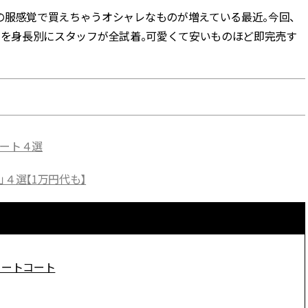
の服感覚で買えちゃうオシャレなものが増えている最近。今回、
BEAUTY
コートを身長別にスタッフが全試着。可愛くて安いものほど即完売す
Aug, 8, 2026
Jun,
BEAUTY
WEDDING
【エルメス】初の本格リップケ
【一生ものジュエ
アコレクション誕生！憧れのア
存在感が際立つ！
イテムで唇をもっと美しく |
「トゥギャザー」
CLASSY.[クラッシィ]
目 | CLASSY.[クラ
コート４選
Aug, 7, 2026
Feb,
BEAUTY
WEDDING
４選【1万円代も】
【UV下地】酷暑に頼れる！
結婚式に黒ドレス
2,000円台〜3,000円台の名品3選
ばれで失敗しない
｜30代美容ライターが正直レビ
ーを解説 | CLASS
ュー | CLASSY.[クラッシィ]
Aug, 8, 2026
Aug,
BEAUTY
WEDDING
ョートコート
“盛りすぎない”がトレンド！
【結婚指輪】人気
【最旬マスカラ4選】さりげない
ング22選｜20〜3
ボリュームと絶妙カラー |
エピソードも | CLA