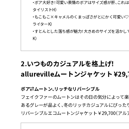
・ボア大好き！可愛い表情のボアはサイズ感が肝、これは
タイリストH）
・もこもこ×キャメルのくまっぽさがとにかく可愛い♡ち
ライターK）
・すとんとした落ち感が魅力！大きめのサイズを活かして
K）
2.いつものカジュアルを格上げ！
allurevilleムートンジャケット ¥29,
ボア⇄ムートン、リッチなリバーシブル
フェイクファーのムートンはその日の気分によって楽
あるグレーが品よく、冬のリッチカジュアルにぴったり
リバーシブルエコムートンジャケット￥29,700（ア