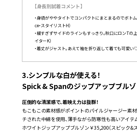
【身長別試着コメント】
・身頃がややタイトでコンパクトにまとまるのでボトム
㎝・スタイリストH）
・緩すぎずサイドのラインもすっきり。秋口にロンTの上
イターK）
・着丈がジャスト。あえて袖を折り返して着ても可愛い♡コ
3.シンプルな白が使える！
Spick & Spanのジップアップブルゾン
圧倒的な清潔感で、着映え力は抜群！
もこもこの素材感がポイントのパイルジャージー素材
チされた中綿を使用、薄手ながら防寒性も高いアイテム
ホワイトジップアップブルゾン￥35,200（スピック