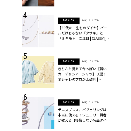
シィ]
 17, 2026
Aug, 8, 2026
FASHION
ラグジュアリ
【30代の一生ものダイヤ】パー
ルな『ブライ
ルだけじゃない「タサキ」と
| CLASSY.
「ミキモト」に注目 | CLASSY.[ク
ラッシィ]
 27, 2026
Aug, 7, 2026
FASHION
届のプレゼン
きちんと見えて今っぽい【賢い
だけの指輪が
カーデ＆シアーシャツ】３選！
フェアを開
オシャレのプロが太鼓判 |
クラッシィ]
CLASSY.[クラッシィ]
 18, 2025
Aug, 9, 2026
FASHION
ティエ人気リ
テニスブレス、パヴェリングは
ニティetc.
本当に使える！ジュエリー賢者
選ぶ人増えて
が教える【後悔しない名品ダイ
[クラッシィ]
ヤ】３選 | CLASSY.[クラッシィ]