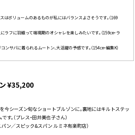
スはボリュームのあるものが私にはバランスよさそうです。（169
にラフに羽織って端境期のオシャレを楽しみたいです。（159㎝・ラ
ンサバに着られるムートン、大活躍の予感です。（154㎝・編集K）
 ¥35,200
を今シーズン旬なショートブルゾンに。裏地にはキルトステッ
です。（プレス・田井美也子さん）
&スパン／スピック&スパン ルミネ有楽町店）