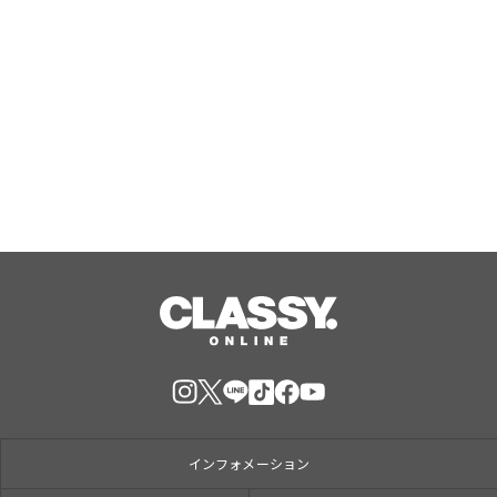
『野田クリの野望～ゲーム天下統一へ
の道～』東京ゲームショウ2026へ2年
連続出陣！開発中の番組オリジナルゲ
ームを世界最速体験！失敗したら即
Aug, 09, 2026
「打ち首」！？しんや＆青木マッチョ
参加のイベントも開催！
インフォメーション