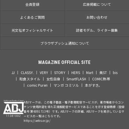
会員登録
広告掲載について
よくあるご質問
お問い合わせ
光文社オフィシャルサイト
読者モデル、ライター募集
ブラウザプッシュ通知について
MAGAZINE OFFICIAL SITE
JJ
CLASSY.
VERY
STORY
HERS
Mart
美ST
bis
和食スタイル
女性自身
SmartFLASH
COMIC熱帯
comic Pureri
マンガ コミソル
本がすき。
ABJマークは、この電子書店・電子書籍配信サービスが、著作権者からコン
テンツ使用許諾を得た正規版配信サービスであることを示す登録商標（登録
番号 第6091713号）です。ABJマークの詳細、ABJマークを掲示しているサ
ービスの一覧はこちらです。
https://aebs.or.jp/