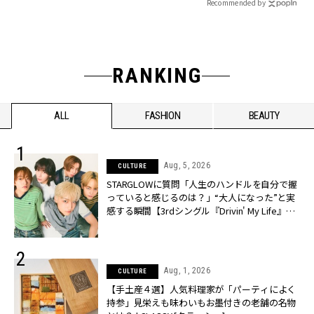
Recommended by
RANKING
ALL
FASHION
BEAUTY
Aug, 5, 2026
CULTURE
STARGLOWに質問「人生のハンドルを自分で握
っていると感じるのは？」“大️人になった”と実
感する瞬間【3rdシングル『Drivin' My Life』発
売】 | CLASSY.[クラッシィ]
Aug, 1, 2026
CULTURE
【手土産４選】人気料理家が「パーティによく
持参」見栄えも味わいもお墨付きの老舗の名物