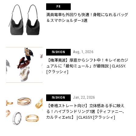
満員電車も外回りも快適！身軽になれるバッグ
＆スマホショルダー3選
Aug, 1, 2026
FASHION
【梅澤美波】厚底からシフト中！キレイめカジ
ュアルに「最旬ミュール」が最強説 | CLASSY.
[クラッシィ]
Jan, 22, 2026
FASHION
【骨格ストレート向け】立体感ある手に映え
る！ハイブランドリング7選【ティファニー、
カルティエetc】 | CLASSY.[クラッシィ]