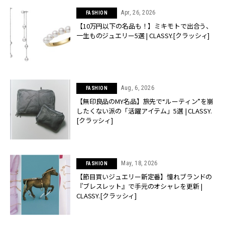
Apr, 26, 2026
FASHION
【10万円以下の名品も！】ミキモトで出合う、
一生ものジュエリー5選 | CLASSY.[クラッシィ]
Aug, 6, 2026
FASHION
【無印良品のMY名品】旅先で“ルーティン”を崩
したくない派の「活躍アイテム」5選 | CLASSY.
[クラッシィ]
May, 18, 2026
FASHION
【節目買いジュエリー新定番】憧れブランドの
『ブレスレット』で手元のオシャレを更新 |
CLASSY.[クラッシィ]