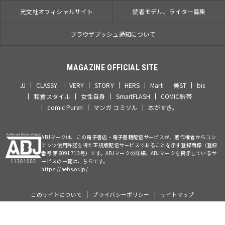
光文社オフィシャルサイト
読者モデル、ライター募集
ブラウザプッシュ通知について
MAGAZINE OFFICIAL SITE
JJ
CLASSY.
VERY
STORY
HERS
Mart
美ST
bis
和食スタイル
女性自身
SmartFLASH
COMIC熱帯
comic Pureri
マンガ コミソル
本がすき。
ABJマークは、この電子書店・電子書籍配信サービスが、著作権者からコン
テンツ使用許諾を得た正規版配信サービスであることを示す登録商標（登録
番号 第6091713号）です。ABJマークの詳細、ABJマークを掲示しているサ
ービスの一覧はこちらです。
https://aebs.or.jp/
このサイトについて
プライバシーポリシー
サイトマップ
©Kobunsha Co., Ltd. All Rights Reserved.