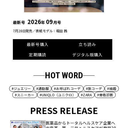
2026
09
最新号
年
月号
7月28日発売／
表紙モデル：堀田 茜
最新号購入
立ち読み
定期購読
デジタル版購入
HOT WORD
#ジュエリー
#通勤服
#お呼ばれコーデ
#旅コーデ
#結婚
#スニーカー
#UNIQLO（ユニクロ）
#ZARA
#骨格診断
PRESS RELEASE
医薬品からトータルヘルスケア企業へ