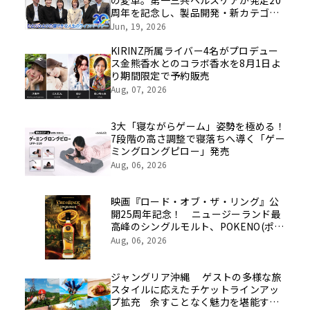
の変革。第一三共ヘルスケアが発足20
周年を記念し、製品開発・新カテゴリ
挑戦の舞台や旧社統合時のエピソード
Jun, 19, 2026
を社員の想いとともに振り返る特別映
像を公開！
KIRINZ所属ライバー4名がプロデュー
ス金熊香水とのコラボ香水を8月1日よ
り期間限定で予約販売
Aug, 07, 2026
3大「寝ながらゲーム」姿勢を極める！
7段階の高さ調整で寝落ちへ導く「ゲー
ミングロングピロー」発売
Aug, 06, 2026
映画『ロード・オブ・ザ・リング』公
開25周年記念！ ニュージーランド最
高峰のシングルモルト、POKENO(ポケ
ノ)より 数量限定ウイスキー「リング
Aug, 06, 2026
ベアラー」が誕生
ジャングリア沖縄 ゲストの多様な旅
スタイルに応えたチケットラインアッ
プ拡充 余すことなく魅力を堪能する