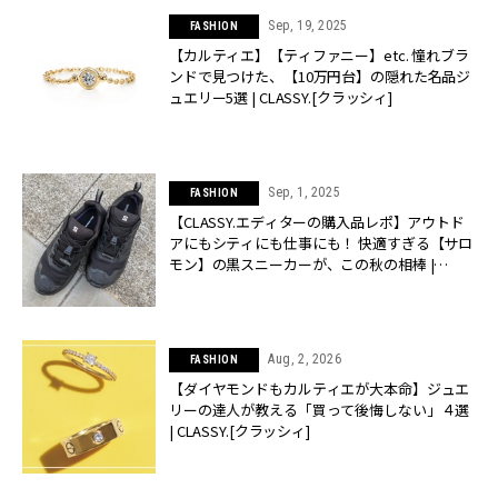
Sep, 19, 2025
FASHION
【カルティエ】【ティファニー】etc. 憧れブラ
ンドで見つけた、【10万円台】の隠れた名品ジ
ュエリー5選 | CLASSY.[クラッシィ]
Sep, 1, 2025
FASHION
【CLASSY.エディターの購入品レポ】アウトド
アにもシティにも仕事にも！ 快適すぎる【サロ
モン】の黒スニーカーが、この秋の相棒 |
CLASSY.[クラッシィ]
Aug, 2, 2026
FASHION
【ダイヤモンドもカルティエが大本命】ジュエ
リーの達人が教える「買って後悔しない」４選
| CLASSY.[クラッシィ]