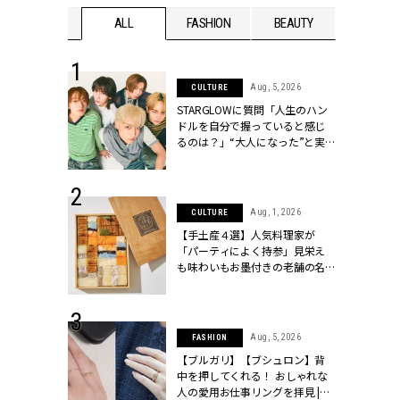
WEDDING
ALL
FASHION
BEAUTY
WEDDIN
 16, 2026
Aug, 5, 2026
CULTURE
はアリ？お呼
STARGLOWに質問「人生のハン
コーデ＆マナ
ドルを自分で握っていると感じ
Y.[クラッシィ]
るのは？」“大️人になった”と実
感する瞬間【3rdシングル
『Drivin' My Life』発売】 |
CLASSY.[クラッシィ]
 13, 2025
Aug, 1, 2026
CULTURE
ブランドのリ
【手土産４選】人気料理家が
0代カップルの
「パーティによく持参」見栄え
SSY.[クラッシ
も味わいもお墨付きの老舗の名
物とは？ | CLASSY.[クラッシィ]
 30, 2026
Aug, 5, 2026
FASHION
リー】1つでも
【ブルガリ】【ブシュロン】背
ポメラートの
中を押してくれる！ おしゃれな
シリーズに注
人の愛用お仕事リングを拝見 |