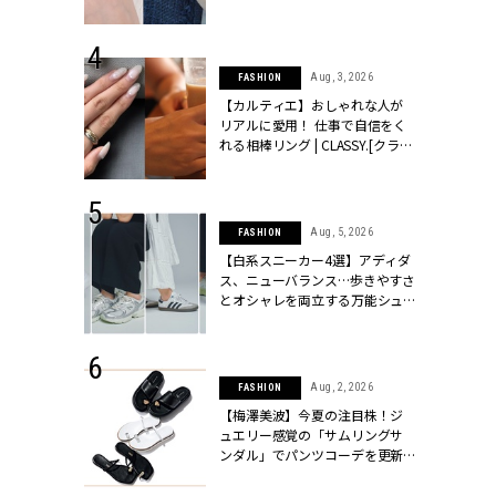
ッシィ]
CLASSY.[クラッシィ]
 24, 2026
Aug, 3, 2026
FASHION
方３選】結婚
【カルティエ】おしゃれな人が
“シンプル黒ワ
リアルに愛用！ 仕事で自信をく
フ』で盛るのが
れる相棒リング | CLASSY.[クラッ
[クラッシィ]
シィ]
 24, 2025
Aug, 5, 2026
FASHION
れバッグ最新
【白系スニーカー4選】アディダ
プラダetc.
ス、ニューバランス…歩きやすさ
力あり」が条
とオシャレを両立する万能シュ
クラッシィ]
ーズ | CLASSY.[クラッシィ]
 20, 2026
Aug, 2, 2026
FASHION
シュロン、ショ
【梅澤美波】今夏の注目株！ジ
人が選んだ婚
ュエリー感覚の「サムリングサ
公開 |
ンダル」でパンツコーデを更新 |
ィ]
CLASSY.[クラッシィ]