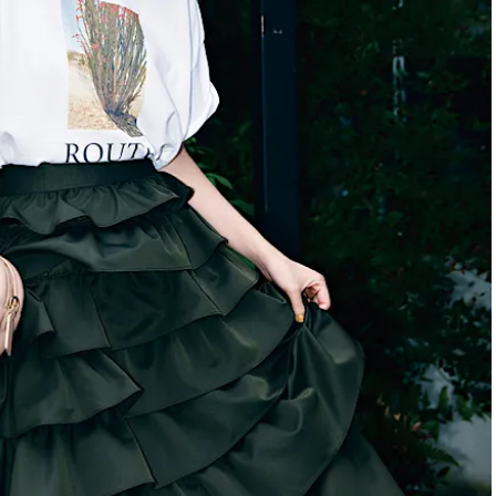
ィ]
目 | CLASSY.[クラ
Nov, 17, 2025
Mar,
BEAUTY
WEDDING
【落ちない名品リップ10選】塗
【トレンドの巻き
り直しできない・皮むけしやす
式ゲスト服の鉄板
いetc.悩みをクリア | CLASSY.[ク
ンピ”は『スカー
ラッシィ]
正解！ | CLASSY.
Aug, 5, 2026
Dec,
BEAUTY
WEDDING
夏の深刻なくすみ・色ムラにア
【結婚式のお呼ば
プローチ！【透明感を底上げ】
事情】アンテプリマ、
神コスメ３選 | CLASSY.[クラッシ
「小さくても収納
ィ]
件！ | CLASSY.[
Jul, 13, 2026
May,
BEAUTY
WEDDING
朝の“寝ぐせ直し”はもういらな
【カルティエ、ブ
い！夜に仕込む「ヘアケア家
ーメ】おしゃれな
電」3選 | CLASSY.[クラッシィ]
約指輪＆結婚指輪を
CLASSY.[クラッシ