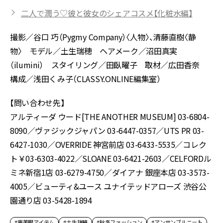
二人で潤う♡彼と彼女のシェアコスメ【化粧水編】
撮影／谷口 巧（Pygmy Company）〈人物〉、清藤直樹〈静
物〉 モデル／土生瑞穂 ヘアメーク／沼田真実
（ilumini） スタイリング／田臥曜子 取材／広田香奈
構成／浅田くみ子（CLASSY.ONLINE編集室）
【問い合わせ先】
アルティーダ ウード[THE ANOTHER MUSEUM] 03-6804-
8090／ヴァジックジャパン 03-6447-0357／UTS PR 03-
6427-1030／OVERRIDE 神宮前店 03-6433-5535／コレク
ト￥03-6303-4022／SLOANE 03-6421-2603／CELFORDル
ミネ新宿1店 03-6279-4750／ダイアナ 銀座本店 03-3573-
4005／ビューティ&ユース ユナイテッドアローズ 渋谷公
園通り店 03-5428-1894
#審美眼アイテム
#土生瑞穂
#秋冬ファッション
#アンサンブルニット