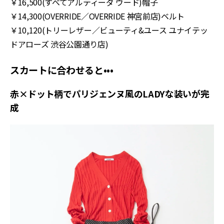
￥16,500(すべてアルティーダ ウード)帽子
￥14,300(OVERRIDE／OVERRIDE 神宮前店)ベルト
￥10,120(トリーレザー／ビューティ&ユース ユナイテッ
ドアローズ 渋谷公園通り店)
スカートに合わせると•••
赤×ドット柄でパリジェンヌ風のLADYな装いが完
成