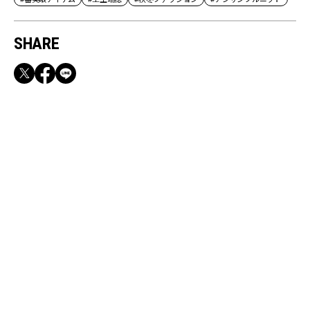
SHARE
RECOMMEND
満員電車も外回りも快適！身軽になれるバッグ
＆スマホショルダー3選