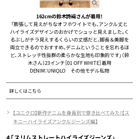
162cmの鈴木詩織さんが着用！
な
「膨張して見えがちなオフホワイトでも、アンクル丈と
し
ハイライズデザインのおかげでシュッと見えました。く
イ
るぶしがチラ見えするくらいの丈感だと、脚長＆美脚を
膨
両立できるのでおすすめ。デニムということを忘れるほ
せ
ど、ストレッチ性抜群の柔らかな生地も印象的です」（鈴
木さん）23インチ［01 OFF WHITE］着用
DENIM：UNIQLO その他モデル私物
詳しくはこちら
【ユニクロ】新作デニムを身長別で穿き比べてみた！【ス
キニーハイライズアンクルジーンズ編】
4.「スリムストレートハイライズジーンズ」