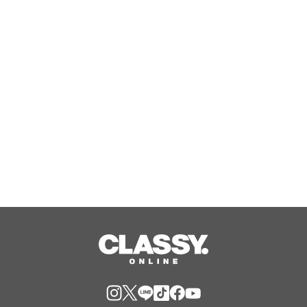
ペーン」を開催！「楽天ポイントキャ
ンペーン」で8月のお買い物がもっとお
得に！
Aug, 07, 2026
日本初のラボグロウンダイヤモンドジ
ュエリーブランド「SHINCA」 会員様
限定「SHINCA THANKS SPECIAL
2026 SUMMER ポイントアップキャン
Aug, 07, 2026
ペーン」好評開催中