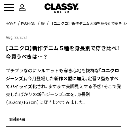
HOME
FASHION
服
【ユニクロ】新作デニム５種を身長別で穿き比
Aug, 22,2021
【ユニクロ】新作デニム５種を身長別で穿き比べ！
今買うべきは…？
プチプラなのにシルエットも穿き心地も抜群な
「ユニクロ
ジーンズ」
。今月登場した
新作３型に加え、定番２型もすべ
てハイライズ化
され、ますます美脚見えする予感！そこで発
売したばかりの新作ジーンズ5本を、身長別
（162cm/167cm）に穿き比べてみました。
関連記事