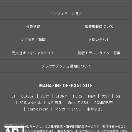
インフォメーション
会員登録
広告掲載について
よくあるご質問
お問い合わせ
光文社オフィシャルサイト
読者モデル、ライター募集
ブラウザプッシュ通知について
MAGAZINE OFFICIAL SITE
JJ
CLASSY.
VERY
STORY
HERS
Mart
美ST
bis
和食スタイル
女性自身
SmartFLASH
COMIC熱帯
comic Pureri
マンガ コミソル
本がすき。
ABJマークは、この電子書店・電子書籍配信サービスが、著作権者からコン
テンツ使用許諾を得た正規版配信サービスであることを示す登録商標（登録