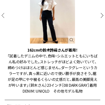
162cmの鈴木詩織さんが着用！
ア
「試着したデニムの中で、色味・シルエットともにいちば
や
ん私の好みでした。ストレッチがほどよく効いていて、
う
締めつけはほとんど感じません。ダークグレーというカ
で
ラーですが、真っ黒に近いので使い勝手が良さそう。裾
が足の甲にやや被るくらいの丈感だと、最高の美脚見え
が叶います」（鈴木さん）23インチ［08 DARK GRAY］着用
DENIM：UNIQLO その他モデル私物