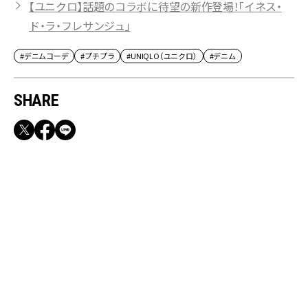
【ユニクロ】話題のコラボに待望の新作登場！「イネス・
ド・ラ・フレサンジュ」
#デニムコーデ
#プチプラ
#UNIQLO（ユニクロ）
#デニム
SHARE
RECOMMEND
【CLASSY.お仕事名品】収納力のある優秀バッ
グ&スマホショルダー3選