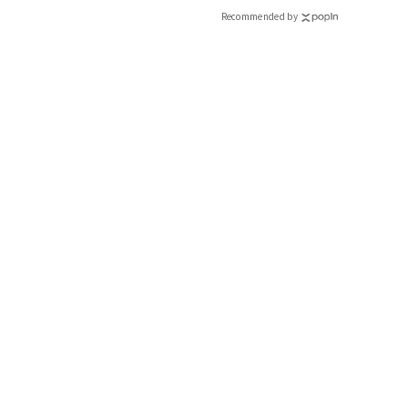
CLASSY.[クラッシィ]
Recommended by
好印象・好価格・好着心地間違いなし！やっぱり頼れる【無印良品
夏でも爽やかに映る白ニット。ボタンの間隔の狭さやドロップシ
トに強く撚りをかけていてサラリとした肌触り。紫外線対策に
ら。UVカット強撚クルーネックカーディガン￥1,990（無印良品