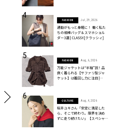
ッシィ]
シィ]
 24, 2026
Jul, 29, 2026
FASHION
方３選】結婚
通勤がもっと身軽に！ 働く私た
“シンプル黒ワ
ちの相棒バッグ＆スマホショル
フ』で盛るのが
ダー3選 | CLASSY.[クラッシィ]
[クラッシィ]
 9, 2025
Aug, 6, 2026
FASHION
】ドレスに馴
万能ジャケットは“半袖”説！品
的な「サブバ
良く着られる【サファリ型ジャ
テプリマ、フェ
ケット】は着回し力に注目 |
SY.[クラッシ
CLASSY.[クラッシィ]
 14, 2025
Aug, 4, 2026
CULTURE
彼と完全なお
桜井ユキさん「安定に満足した
て選んだリン
ら、そこで終わり。限界を決め
代のブライダルリ
ずに走り続けたい」【スペシャ
LASSY.[クラ
ルドラマ『しあわせは食べて寝
て待て ～早春の養生編～』】 |