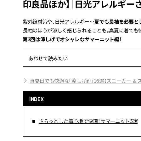
印良品ほか】｜日光アレルギー
紫外線対策や、日光アレルギー…
夏でも長袖を必要と
長袖のほうが涼しく感じられることも。真夏に着ても快
第3回は涼しげでオシャレなサマーニット編！
あわせて読みたい
真夏日でも快適な「涼しげ靴」16選【スニーカー ＆
INDEX
さらっとした着心地で快適！サマーニット5選