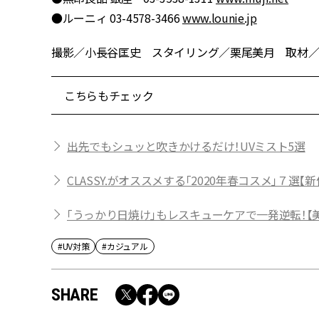
●ルーニィ 03-4578-3466
www.lounie.jp
撮影／小長谷匡史 スタイリング／栗尾美月 取材／野田
こちらもチェック
出先でもシュッと吹きかけるだけ！UVミスト5選
CLASSY.がオススメする「2020年春コスメ」７選
「うっかり日焼け」もレスキューケアで一発逆転！【美
#UV対策
#カジュアル
SHARE