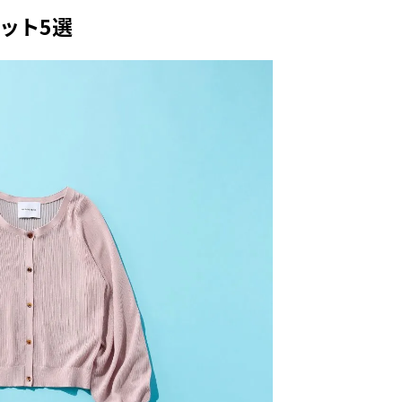
ィ]
目 | CLASSY.[クラ
ット5選
Aug, 8, 2026
Mar,
BEAUTY
WEDDING
【シャネル】「ココ マドモアゼ
【トレンドの巻き
ル クラッシュ アプソリュ」の限
式ゲスト服の鉄板
定カフェが登場！世界観に没入
ンピ”は『スカー
できる体験型イベントが開催 |
正解！ | CLASSY.
CLASSY.[クラッシィ]
Aug, 7, 2026
Dec,
BEAUTY
WEDDING
冷房・紫外線etc...「夏の隠れ乾
【結婚式お呼ばれ
燥」を防ぐ【ベタつかない名品
染む！上品で実用
クリーム】3選＜30代のベストコ
ッグ」6選【アン
スメ＞ | CLASSY.[クラッシィ]
イラー他】 | CLAS
ィ]
Aug, 5, 2026
Oct,
BEAUTY
WEDDING
忙しい毎日に「うるおいター
【ブシュロン】〝
ボ」を。新【SOFINA BASIC＋】
揃い〟にこだわっ
のお手入れでうるおってなめら
グ【CLASSY.世
かな肌を目指す | CLASSY.[クラッ
ング物語 ＃11】 | C
シィ]
ッシィ]