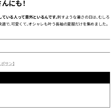
さんにも！
BEAUTY
している人って意外といるんです。
刺すような暑さの日は、むしろ
適で、可愛くて、オシャレも叶う長袖の夏服だけを集めました。
Aug, 7, 2026
Aug,
BEAUTY
WEDDING
【UV下地】酷暑に頼れる！
【結婚指輪】人気
2,000円台〜3,000円台の名品3選
ング22選｜20〜3
｜30代美容ライターが正直レビ
エピソードも | CLA
ュー | CLASSY.[クラッシィ]
ィ]
Aug, 6, 2026
Feb,
BEAUTY
WEDDING
スポサン】
【ヘアアクセ6選】手抜きに見え
結婚式に黒ドレス
ない！アラサーのまとめ髪が垢
ばれで失敗しない
抜ける「即戦力アクセ」たち |
ーを解説 | CLASS
CLASSY.[クラッシィ]
Sep, 25, 2025
Jun,
BEAUTY
WEDDING
マルジェラの“レプリカ”に新作
【一生ものジュエ
も！注目度急上昇の『フレグラ
存在感が際立つ！
ンス』５選 | CLASSY.[クラッシ
「トゥギャザー」