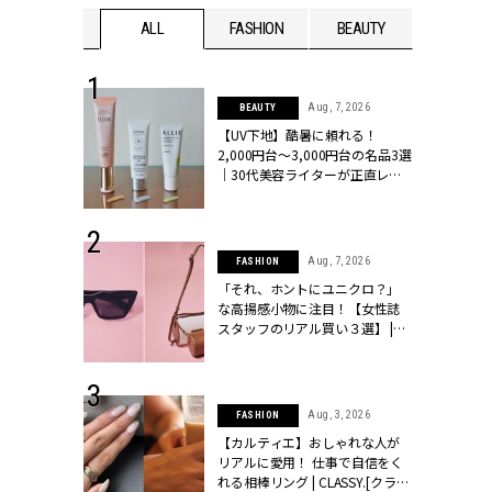
WEDDING
ALL
FASHION
BEAUTY
WEDDIN
 13, 2025
Aug, 7, 2026
BEAUTY
ブランドのリ
【UV下地】酷暑に頼れる！
0代カップルの
2,000円台〜3,000円台の名品3選
SSY.[クラッシ
｜30代美容ライターが正直レビ
ュー | CLASSY.[クラッシィ]
 16, 2026
Aug, 7, 2026
FASHION
はアリ？お呼
「それ、ホントにユニクロ？」
コーデ＆マナ
な高揚感小物に注目！【女性誌
Y.[クラッシィ]
スタッフのリアル買い３選】 |
CLASSY.[クラッシィ]
 30, 2026
Aug, 3, 2026
FASHION
リー】1つでも
【カルティエ】おしゃれな人が
ポメラートの
リアルに愛用！ 仕事で自信をく
シリーズに注
れる相棒リング | CLASSY.[クラッ