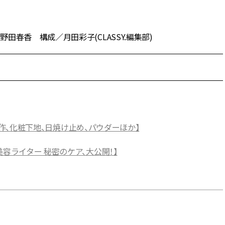
春香 構成／月田彩子(CLASSY.編集部)
【新作、化粧下地、日焼け止め、パウダーほか】
容ライター 秘密のケア、大公開！】