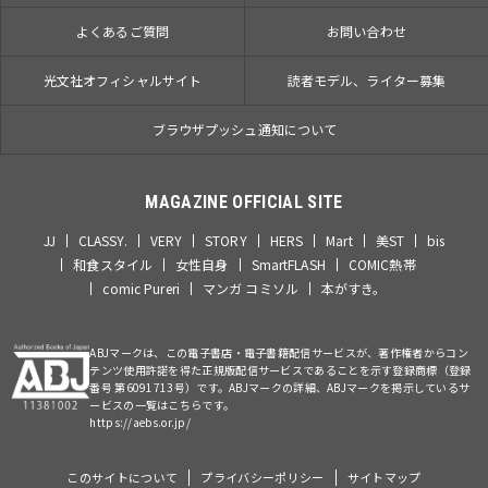
よくあるご質問
お問い合わせ
光文社オフィシャルサイト
読者モデル、ライター募集
ブラウザプッシュ通知について
MAGAZINE OFFICIAL SITE
JJ
CLASSY.
VERY
STORY
HERS
Mart
美ST
bis
和食スタイル
女性自身
SmartFLASH
COMIC熱帯
comic Pureri
マンガ コミソル
本がすき。
ABJマークは、この電子書店・電子書籍配信サービスが、著作権者からコン
テンツ使用許諾を得た正規版配信サービスであることを示す登録商標（登録
番号 第6091713号）です。ABJマークの詳細、ABJマークを掲示しているサ
ービスの一覧はこちらです。
https://aebs.or.jp/
このサイトについて
プライバシーポリシー
サイトマップ