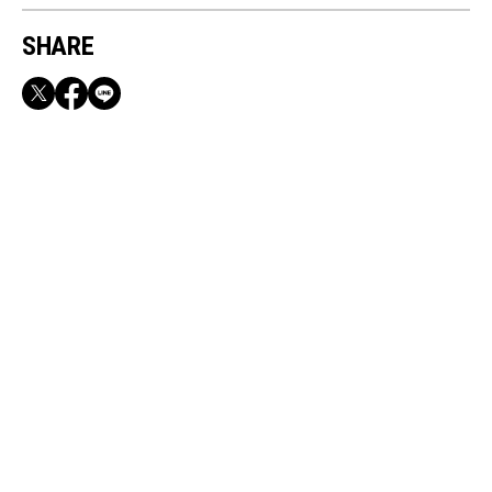
SHARE
RECOMMEND
満員電車も外回りも快適！身軽になれるバッグ
＆スマホショルダー3選
Aug, 6, 2026
FASHION