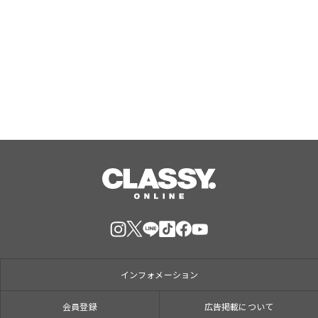
ATOMica主催「WOMAN広報人材養成
プログラム」第1期が修了、受講者目標
達成度81.8%
Aug, 07, 2026
インフォメーション
会員登録
広告掲載について