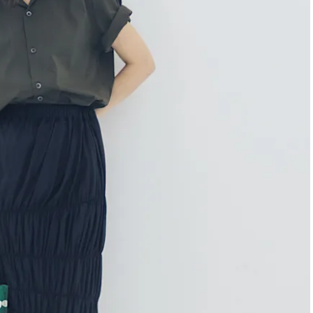
かな肌を目指す | CLASSY.[クラッ
目 | CLASSY.[クラ
シィ]
Nov, 17, 2025
Dec,
BEAUTY
WEDDING
【落ちない名品リップ10選】塗
【結婚式のお呼ば
り直しできない・皮むけしやす
事情】アンテプリマ、
いetc.悩みをクリア | CLASSY.[ク
「小さくても収納
ラッシィ]
件！ | CLASSY.[
Aug, 4, 2026
Mar,
BEAUTY
WEDDING
【猛暑ダメージ】はまずリセッ
【ティファニー】
ト！30代の夏枯れ肌を救う「先
び目”モチーフの
回りエイジングケア」美容液3選
本命 | CLASSY.[
| CLASSY.[クラッシィ]
Jul, 30, 2026
Mar,
BEAUTY
WEDDING
【30代のヘアスタイル】じわじ
【トレンドの巻き
わ人気「姫カット」ってどんな
式ゲスト服の鉄板
ヘア？今支持されている理由っ
ンピ”は『スカー
て？ | CLASSY.[クラッシィ]
正解！ | CLASSY.