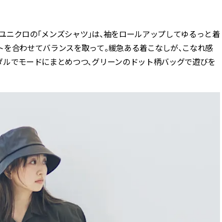
BEAUTY
いユニクロの「メンズシャツ」は、袖をロールアップしてゆるっと着
トを合わせてバランスを取って。緩急ある着こなしが、こなれ感
Aug, 5, 2026
Feb,
BEAUTY
WEDDING
ダルでモードにまとめつつ、グリーンのドット柄バッグで遊びを
夏の深刻なくすみ・色ムラにア
結婚式に黒ドレス
プローチ！【透明感を底上げ】
ばれで失敗しない
神コスメ３選 | CLASSY.[クラッシ
ーを解説 | CLASS
ィ]
Aug, 5, 2026
Aug,
BEAUTY
WEDDING
ユニクロ名品も！日焼け対策ガ
【結婚指輪】人気
チ勢の「ないと無理」なアイテ
ング22選｜20〜3
ムハック7選 | CLASSY.[クラッシ
エピソードも | CLA
ィ]
ィ]
Aug, 5, 2026
Jun,
BEAUTY
WEDDING
忙しい毎日に「うるおいター
【一生ものジュエ
ボ」を。新【SOFINA BASIC＋】
存在感が際立つ！
のお手入れでうるおってなめら
「トゥギャザー」