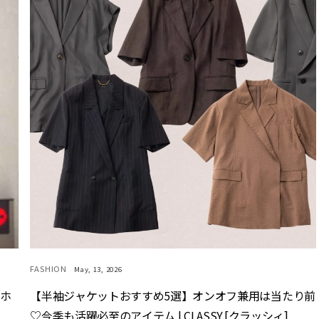
FASHION
May, 13, 2026
マホ
【半袖ジャケットおすすめ5選】オンオフ兼用は当たり前
♡今季も活躍必至のアイテム | CLASSY.[クラッシィ]