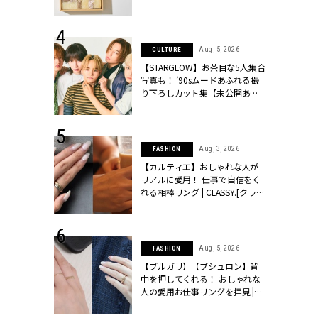
ッシィ]
物とは？ | CLASSY.[クラッシィ]
 24, 2025
Aug, 5, 2026
CULTURE
れバッグ最新
【STARGLOW】お茶目な5人集合
プラダetc.
写真も！ ’90sムードあふれる撮
力あり」が条
り下ろしカット集【未公開あ
クラッシィ]
り】 | CLASSY.[クラッシィ]
 28, 2026
Aug, 3, 2026
FASHION
結婚指輪は“結
【カルティエ】おしゃれな人が
最愛リングが大
リアルに愛用！ 仕事で自信をく
クラッシィ]
れる相棒リング | CLASSY.[クラッ
シィ]
 24, 2026
Aug, 5, 2026
FASHION
方３選】結婚
【ブルガリ】【ブシュロン】背
“シンプル黒ワ
中を押してくれる！ おしゃれな
フ』で盛るのが
人の愛用お仕事リングを拝見 |
[クラッシィ]
CLASSY.[クラッシィ]