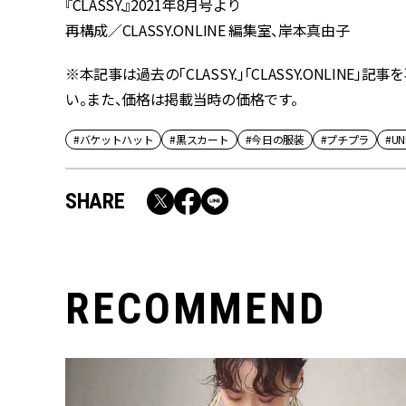
『CLASSY.』2021年8月号より
再構成／CLASSY.ONLINE 編集室、岸本真由子
※本記事は過去の「CLASSY.」「CLASSY.ONLI
い。また、価格は掲載当時の価格です。
#バケットハット
#黒スカート
#今日の服装
#プチプラ
#U
SHARE
RECOMMEND