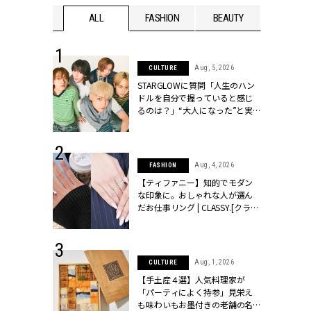
WEDDING
ALL
FASHION
BEAUTY
WEDDIN
 16, 2026
Aug, 5, 2026
CULTURE
はアリ？お呼
STARGLOWに質問「人生のハン
コーデ＆マナ
ドルを自分で握っていると感じ
Y.[クラッシィ]
るのは？」“大️人になった”と実
感する瞬間【3rdシングル
『Drivin' My Life』発売】 |
CLASSY.[クラッシィ]
 13, 2025
Aug, 4, 2026
FASHION
ブランドのリ
【ティファニー】知的でモダン
0代カップルの
な印象に。おしゃれな人が選ん
SSY.[クラッシ
だお仕事リング | CLASSY.[クラッ
シィ]
 30, 2026
Aug, 1, 2026
CULTURE
リー】1つでも
【手土産４選】人気料理家が
ポメラートの
「パーティによく持参」見栄え
シリーズに注
も味わいもお墨付きの老舗の名