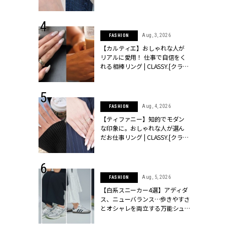
ッシィ]
CLASSY.[クラッシィ]
 24, 2025
Aug, 3, 2026
FASHION
れバッグ最新
【カルティエ】おしゃれな人が
プラダetc.
リアルに愛用！ 仕事で自信をく
力あり」が条
れる相棒リング | CLASSY.[クラッ
クラッシィ]
シィ]
 28, 2026
Aug, 4, 2026
FASHION
結婚指輪は“結
【ティファニー】知的でモダン
最愛リングが大
な印象に。おしゃれな人が選ん
クラッシィ]
だお仕事リング | CLASSY.[クラッ
シィ]
 24, 2026
Aug, 5, 2026
FASHION
方３選】結婚
【白系スニーカー4選】アディダ
“シンプル黒ワ
ス、ニューバランス…歩きやすさ
フ』で盛るのが
とオシャレを両立する万能シュ
[クラッシィ]
ーズ | CLASSY.[クラッシィ]