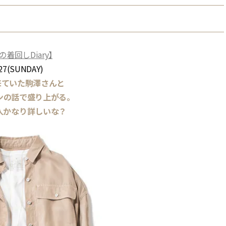
BEAUTY
Aug, 5, 2026
Feb,
BEAUTY
WEDDING
回しDiary】
ユニクロ名品も！日焼け対策ガ
結婚式に黒ドレス
27(SUNDAY)
チ勢の「ないと無理」なアイテ
ばれで失敗しない
ムハック7選 | CLASSY.[クラッシ
ーを解説 | CLASS
来ていた駒澤さんと
ィ]
ンの話で盛り上がる。
人かなり詳しいな？
Aug, 6, 2026
Aug,
BEAUTY
WEDDING
【ヘアアクセ6選】手抜きに見え
【結婚指輪】人気
ない！アラサーのまとめ髪が垢
ング22選｜20〜3
抜ける「即戦力アクセ」たち |
エピソードも | CLA
CLASSY.[クラッシィ]
ィ]
Nov, 17, 2025
Jun,
BEAUTY
WEDDING
【落ちない名品リップ10選】塗
【一生ものジュエ
り直しできない・皮むけしやす
存在感が際立つ！
いetc.悩みをクリア | CLASSY.[ク
「トゥギャザー」