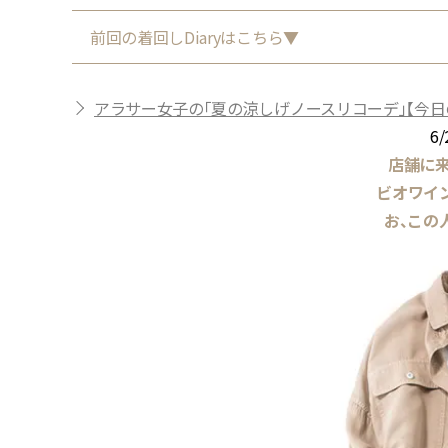
前回の着回しDiaryはこちら▼
アラサー女子の「夏の涼しげノースリコーデ」【今日の着
6/
店舗に
ビオワイ
お、この