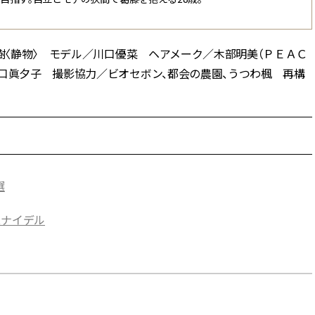
直樹〈静物〉 モデル／川口優菜 ヘアメーク／木部明美（ＰＥＡＣ
口眞夕子 撮影協力／ビオセボン、都会の農園、うつわ楓 再構
選
スナイデル