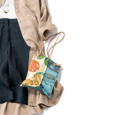
ラッシィ]
目 | CLASSY.[クラ
Aug, 5, 2026
Dec,
BEAUTY
WEDDING
忙しい毎日に「うるおいター
【結婚式のお呼ば
ボ」を。新【SOFINA BASIC＋】
事情】アンテプリマ、
のお手入れでうるおってなめら
「小さくても収納
かな肌を目指す | CLASSY.[クラッ
件！ | CLASSY.[
シィ]
Aug, 4, 2026
Mar,
BEAUTY
WEDDING
【猛暑ダメージ】はまずリセッ
【ティファニー】
ト！30代の夏枯れ肌を救う「先
び目”モチーフの
回りエイジングケア」美容液3選
本命 | CLASSY.[
| CLASSY.[クラッシィ]
Jul, 13, 2026
Mar,
BEAUTY
WEDDING
朝の“寝ぐせ直し”はもういらな
【トレンドの巻き
い！夜に仕込む「ヘアケア家
式ゲスト服の鉄板
電」3選 | CLASSY.[クラッシィ]
ンピ”は『スカー
正解！ | CLASSY.