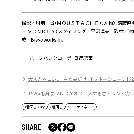
撮影／川﨑一貴（ＭＯＵＳＴＡＣＨＥ）〈人物〉、清藤
Ｅ ＭＯＮＫＥＹ）スタイリング／平沼洋美 取材／濱
成／Bravoworks.Inc
「ハーフパンツコーデ」関連記事
大人カッコいい「白と黒だけ」モノトーンコーデ12
152㎝低身長プレスがオススメする春トレンド②
#着回しDiary
#着回し
#コーディネート
SHARE