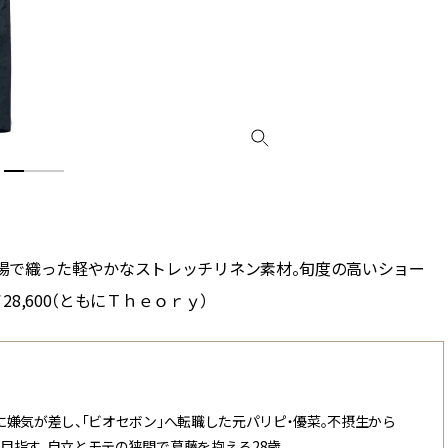
場で織った軽やかなストレッチリネン素材。旬度の高いショー
8,600（ともにＴｈｅｏｒｙ）
嫌気が差し、「ビオセボン」へ転職した元パリピ・優菜。不摂生から
目指す。自立とモテの狭間で葛藤を抱える28歳。