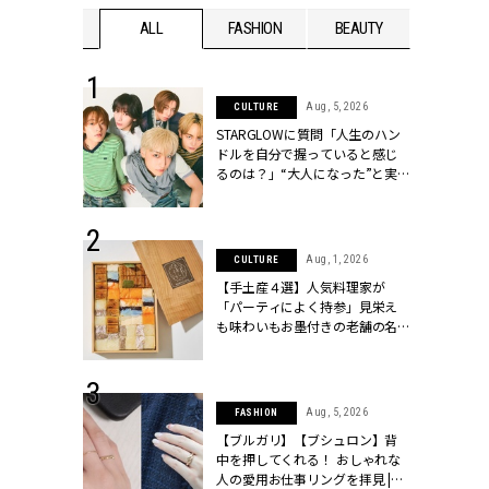
WEDDING
ALL
FASHION
BEAUTY
WEDDIN
 16, 2026
Aug, 5, 2026
CULTURE
はアリ？お呼
STARGLOWに質問「人生のハン
コーデ＆マナ
ドルを自分で握っていると感じ
Y.[クラッシィ]
るのは？」“大️人になった”と実
感する瞬間【3rdシングル
『Drivin' My Life』発売】 |
CLASSY.[クラッシィ]
 13, 2025
Aug, 1, 2026
CULTURE
ブランドのリ
【手土産４選】人気料理家が
0代カップルの
「パーティによく持参」見栄え
SSY.[クラッシ
も味わいもお墨付きの老舗の名
物とは？ | CLASSY.[クラッシィ]
 30, 2026
Aug, 5, 2026
FASHION
リー】1つでも
【ブルガリ】【ブシュロン】背
ポメラートの
中を押してくれる！ おしゃれな
シリーズに注
人の愛用お仕事リングを拝見 |