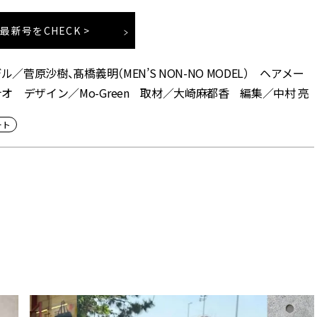
Y.最新号をCHECK >
／菅原沙樹、髙橋義明（MEN’S NON-NO MODEL） ヘアメー
オ デザイン／Mo-Green 取材／大崎麻都香 編集／中村 亮
ート