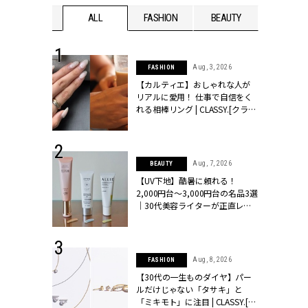
WEDDING
ALL
FASHION
BEAUTY
WEDDIN
 30, 2026
Aug, 3, 2026
FASHION
リー】1つでも
【カルティエ】おしゃれな人が
ポメラートの
リアルに愛用！ 仕事で自信をく
シリーズに注
れる相棒リング | CLASSY.[クラッ
ッシィ]
シィ]
 16, 2026
Aug, 7, 2026
BEAUTY
はアリ？お呼
【UV下地】酷暑に頼れる！
コーデ＆マナ
2,000円台〜3,000円台の名品3選
Y.[クラッシィ]
｜30代美容ライターが正直レビ
ュー | CLASSY.[クラッシィ]
 13, 2025
Aug, 8, 2026
FASHION
ブランドのリ
【30代の一生ものダイヤ】パー
0代カップルの
ルだけじゃない「タサキ」と
SSY.[クラッシ
「ミキモト」に注目 | CLASSY.[ク