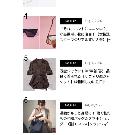
ラッシィ]
 24, 2026
Aug, 7, 2026
FASHION
方３選】結婚
「それ、ホントにユニクロ？」
“シンプル黒ワ
な高揚感小物に注目！【女性誌
フ』で盛るのが
スタッフのリアル買い３選】 |
[クラッシィ]
CLASSY.[クラッシィ]
 9, 2025
Aug, 6, 2026
FASHION
】ドレスに馴
万能ジャケットは“半袖”説！品
的な「サブバ
良く着られる【サファリ型ジャ
テプリマ、フェ
ケット】は着回し力に注目 |
SY.[クラッシ
CLASSY.[クラッシィ]
 18, 2025
Jul, 29, 2026
FASHION
ティエ人気リ
通勤がもっと身軽に！ 働く私た
ニティetc.
ちの相棒バッグ＆スマホショル
選ぶ人増えて
ダー3選 | CLASSY.[クラッシィ]
[クラッシィ]