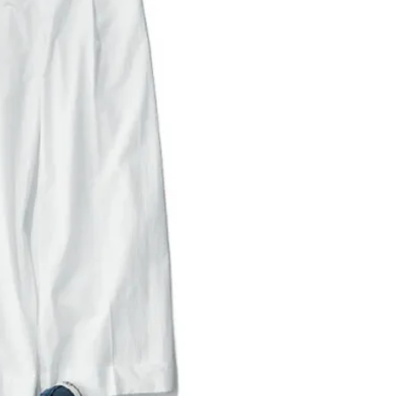
できる体験型イベントが開催 |
ィ]
CLASSY.[クラッシィ]
Aug, 6, 2026
Mar,
BEAUTY
WEDDING
【ヘアアクセ6選】手抜きに見え
【トレンドの巻き
ない！アラサーのまとめ髪が垢
式ゲスト服の鉄板
抜ける「即戦力アクセ」たち |
ンピ”は『スカー
CLASSY.[クラッシィ]
正解！ | CLASSY.
Aug, 5, 2026
Dec,
BEAUTY
WEDDING
忙しい毎日に「うるおいター
【結婚式お呼ばれ
ボ」を。新【SOFINA BASIC＋】
染む！上品で実用
のお手入れでうるおってなめら
ッグ」6選【アン
かな肌を目指す | CLASSY.[クラッ
イラー他】 | CLAS
シィ]
ィ]
Aug, 8, 2026
Aug,
BEAUTY
WEDDING
“盛りすぎない”がトレンド！
20万円台〜【カル
【最旬マスカラ4選】さりげない
ング４選】ラブ、トリ
ボリュームと絶妙カラー |
を『マリッジ』に
CLASSY.[クラッシィ]
ます！ | CLASSY.