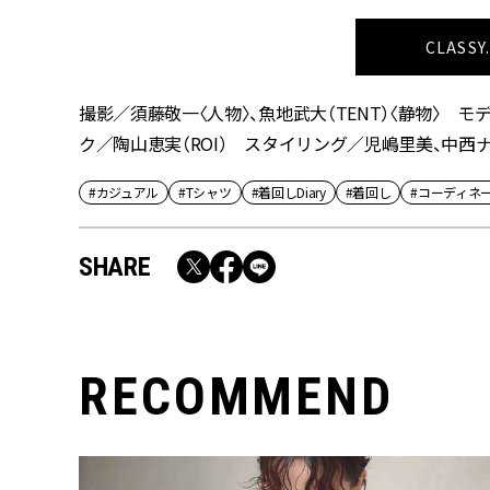
CLASS
撮影／須藤敬一〈人物〉、魚地武大（TENT）〈静物〉 モデル
ク／陶山恵実（ROI） スタイリング／児嶋里美、中西ナ
#カジュアル
#Tシャツ
#着回しDiary
#着回し
#コーディネ
SHARE
RECOMMEND