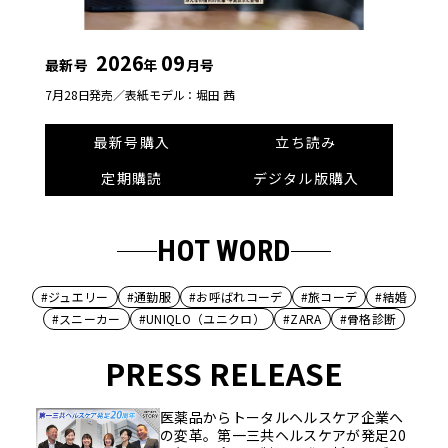
2026
09
最新号
年
月号
7月28日発売／
表紙モデル：堀田 茜
最新号購入
立ち読み
定期購読
デジタル版購入
HOT WORD
#ジュエリー
#通勤服
#お呼ばれコーデ
#旅コーデ
#結婚
#スニーカー
#UNIQLO（ユニクロ）
#ZARA
#骨格診断
PRESS RELEASE
医薬品からトータルヘルスケア企業へ
の変革。第一三共ヘルスケアが発足20