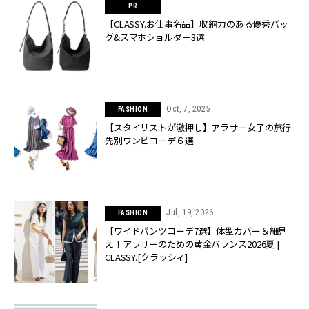
【CLASSY.お仕事名品】収納力のある優秀バッ
グ&スマホショルダー3選
Oct, 7, 2025
FASHION
【スタイリストが激押し】アラサー女子の旅行
先別ワンピコーデ６選
Jul, 19, 2026
FASHION
【ワイドパンツコーデ7選】体型カバー＆細見
え！アラサーのための黄金バランス2026夏 |
CLASSY.[クラッシィ]