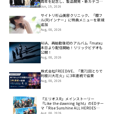
周年を記念し、製品開発・新カテゴリ
挑戦の舞台や旧社統合時のエピソード
Jun, 19, 2026
を社員の想いとともに振り返る特別映
像を公開！
サイトリ杉山美容クリニック、「膣フ
ル(R)インナー」に特典メニューを新規
追加
Aug, 08, 2026
AliA、再始動後初のアルバム『mate』
本日より配信開始！リリックビデオも
公開！
Aug, 08, 2026
株式会社FREEDiVE、「第71回とりで
利根川大花火」に3年連続で協賛
Aug, 08, 2026
『エリオスR』メインストーリー
『Like the dawning light』のEDテー
マ「Rise Sunshine ALL HEROES
Ver.」がフルサイズ配信決定！
Aug, 08, 2026