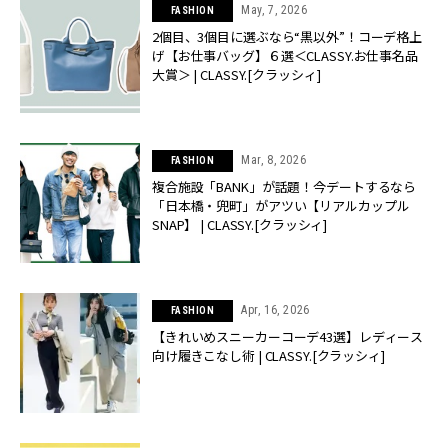
May, 7, 2026
FASHION
2個目、3個目に選ぶなら“黒以外”！コーデ格上
げ【お仕事バッグ】６選＜CLASSY.お仕事名品
大賞＞ | CLASSY.[クラッシィ]
Mar, 8, 2026
FASHION
複合施設「BANK」が話題！今デートするなら
「日本橋・兜町」がアツい【リアルカップル
SNAP】 | CLASSY.[クラッシィ]
Apr, 16, 2026
FASHION
【きれいめスニーカーコーデ43選】レディース
向け履きこなし術 | CLASSY.[クラッシィ]