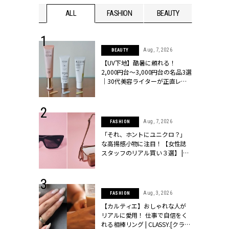
WEDDING
ALL
FASHION
BEAUTY
WEDDIN
 13, 2025
Aug, 7, 2026
BEAUTY
ブランドのリ
【UV下地】酷暑に頼れる！
0代カップルの
2,000円台〜3,000円台の名品3選
SSY.[クラッシ
｜30代美容ライターが正直レビ
ュー | CLASSY.[クラッシィ]
 30, 2026
Aug, 7, 2026
FASHION
リー】1つでも
「それ、ホントにユニクロ？」
ポメラートの
な高揚感小物に注目！【女性誌
シリーズに注
スタッフのリアル買い３選】 |
ッシィ]
CLASSY.[クラッシィ]
 16, 2026
Aug, 3, 2026
FASHION
はアリ？お呼
【カルティエ】おしゃれな人が
コーデ＆マナ
リアルに愛用！ 仕事で自信をく
Y.[クラッシィ]
れる相棒リング | CLASSY.[クラッ