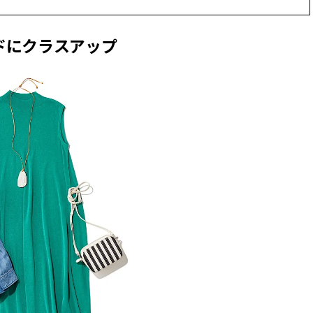
ィ]
ドにクラスアップ
Aug, 8, 2026
Mar,
BEAUTY
WEDDING
【シャネル】「ココ マドモアゼ
【トレンドの巻き
ル クラッシュ アプソリュ」の限
式ゲスト服の鉄板
定カフェが登場！世界観に没入
ンピ”は『スカー
できる体験型イベントが開催 |
正解！ | CLASSY.
CLASSY.[クラッシィ]
Aug, 5, 2026
Dec,
BEAUTY
WEDDING
忙しい毎日に「うるおいター
【結婚式お呼ばれ
ボ」を。新【SOFINA BASIC＋】
染む！上品で実用
のお手入れでうるおってなめら
ッグ」6選【アン
かな肌を目指す | CLASSY.[クラッ
イラー他】 | CLAS
シィ]
ィ]
Aug, 7, 2026
Apr,
BEAUTY
WEDDING
冷房・紫外線etc...「夏の隠れ乾
【ブルガリ】プロ
燥」を防ぐ【ベタつかない名品
れたのは、リング
クリーム】3選＜30代のベストコ
ックレスだった！【C
スメ＞ | CLASSY.[クラッシィ]
のブライダルリング物
CLASSY.[クラッシ