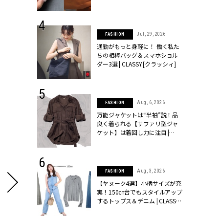
シィ]
 24, 2026
Jul, 29, 2026
FASHION
方３選】結婚
通勤がもっと身軽に！ 働く私た
“シンプル黒ワ
ちの相棒バッグ＆スマホショル
フ』で盛るのが
ダー3選 | CLASSY.[クラッシィ]
[クラッシィ]
 9, 2025
Aug, 6, 2026
FASHION
】ドレスに馴
万能ジャケットは“半袖”説！品
的な「サブバ
良く着られる【サファリ型ジャ
テプリマ、フェ
ケット】は着回し力に注目 |
SY.[クラッシ
CLASSY.[クラッシィ]
 14, 2026
Aug, 3, 2026
FASHION
ポーズで贈ら
【ヤヌーク4選】小柄サイズが充
じゃなくてネ
実！150㎝台でもスタイルアップ
LASSY.世代
するトップス＆デニム | CLASSY.
語 #15】 |
[クラッシィ]
ィ]