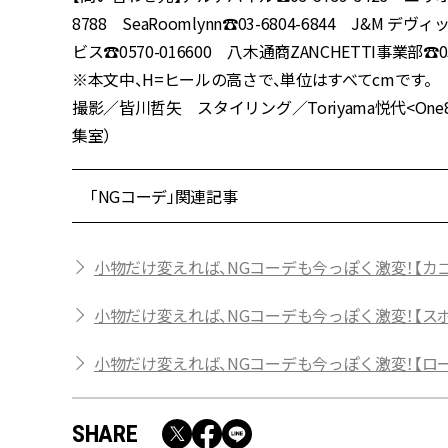
8788 SeaRoomlynn☎︎03-6804-6844 J&M 
ビス☎︎0570-016600 八木通商ZANCHETTI事業部☎︎03-
※本文中、H=ヒールの高さで、単位はすべてcmです。
撮影／皆川哲矢 スタイリング／Toriyama悦代<One8
集室）
「NGコーデ」関連記事
小物だけ変えれば、NGコーデも今っぽく激変！【カ
小物だけ変えれば、NGコーデも今っぽく激変！【ス
小物だけ変えれば、NGコーデも今っぽく激変！【ロ
SHARE