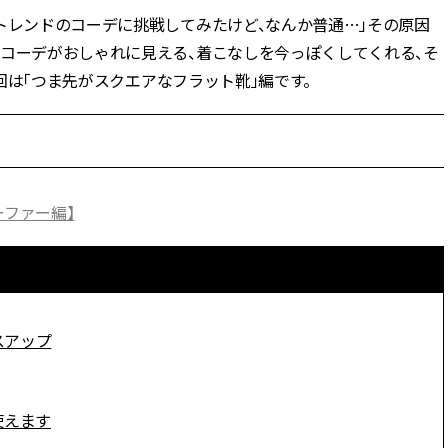
トレンドのコーデに挑戦してみたけど、なんか普通…」その原因
BEAUTY
のコーデがおしゃれに見える、着こなしを今っぽくしてくれる、そ
回は「つま先がスクエアなフラット靴」編です。
Aug, 7, 2026
Aug,
BEAUTY
WEDDING
【UV下地】酷暑に頼れる！
【結婚指輪】人気
2,000円台〜3,000円台の名品3選
ング22選｜20〜3
｜30代美容ライターが正直レビ
エピソードも | CLA
ュー | CLASSY.[クラッシィ]
ィ]
ーファー編】
Aug, 6, 2026
Jun,
BEAUTY
WEDDING
【ヘアアクセ6選】手抜きに見え
【一生ものジュエ
ない！アラサーのまとめ髪が垢
存在感が際立つ！
抜ける「即戦力アクセ」たち |
「トゥギャザー」
CLASSY.[クラッシィ]
目 | CLASSY.[クラ
スアップ
Sep, 25, 2025
Feb,
BEAUTY
WEDDING
マルジェラの“レプリカ”に新作
結婚式に黒ドレス
使えます
も！注目度急上昇の『フレグラ
ばれで失敗しない
ンス』５選 | CLASSY.[クラッシ
ーを解説 | CLASS