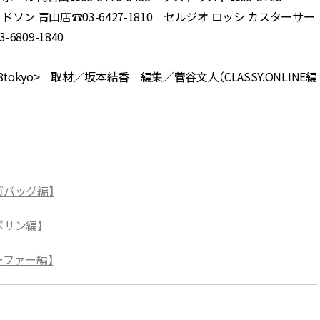
デヴィッドソン 青山店☎︎03-6427-1810 セルジオ ロッシ カスターサー
6809-1840
tokyo> 取材／坂本結香 編集／菅谷文人（CLASSY.ONLINE編
ゴバッグ編】
ポサン編】
ーファー編】