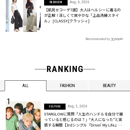
Aug, 6, 2026
FASHION
【肌見せコーデ7選】大人はヘルシーに着るの
が正解！涼しくて爽やかな「上品洗練スタイ
ル」 | CLASSY.[クラッシィ]
Recommended by
RANKING
ALL
FASHION
BEAUTY
Aug, 5, 2026
CULTURE
STARGLOWに質問「人生のハンドルを自分で握
っていると感じるのは？」“大️人になった”と実
感する瞬間【3rdシングル『Drivin' My Life』発