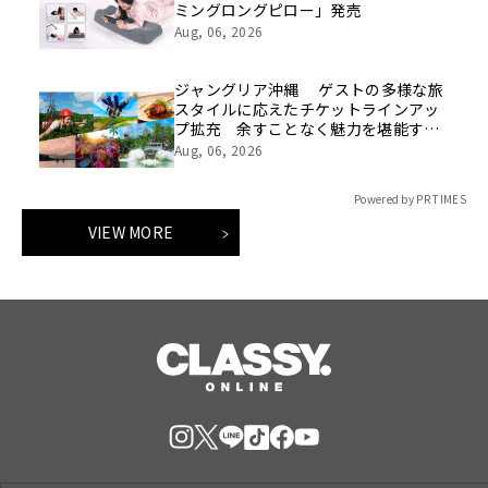
ミングロングピロー」発売
Aug, 06, 2026
ジャングリア沖縄 ゲストの多様な旅
スタイルに応えたチケットラインアッ
プ拡充 余すことなく魅力を堪能する
「ロイヤルチケット」新登場
Aug, 06, 2026
Powered by PR TIMES
VIEW MORE