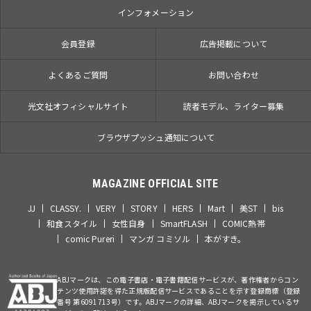
インフォメーション
会員登録
広告掲載について
よくあるご質問
お問い合わせ
光文社オフィシャルサイト
読者モデル、ライター募集
ブラウザプッシュ通知について
MAGAZINE OFFICIAL SITE
JJ
CLASSY.
VERY
STORY
HERS
Mart
美ST
bis
和食スタイル
女性自身
SmartFLASH
COMIC熱帯
comic Pureri
マンガ コミソル
本がすき。
ABJマークは、この電子書店・電子書籍配信サービスが、著作権者からコン
テンツ使用許諾を得た正規版配信サービスであることを示す登録商標（登録
番号 第6091713号）です。ABJマークの詳細、ABJマークを掲示しているサ