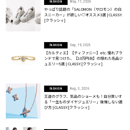
May, 11, 2026
FASHION
やっぱり話題の「SALOMON（サロモン）の白
スニーカー」が欲しい♡オススメ3選 | CLASSY.
[クラッシィ]
Sep, 19, 2025
FASHION
【カルティエ】【ティファニー】etc. 憧れブラ
ンドで見つけた、【10万円台】の隠れた名品ジ
ュエリー5選 | CLASSY.[クラッシィ]
Aug, 3, 2026
FASHION
王道のグラフ、気品のショーメも！自分買いす
る「一生ものダイヤジュエリー」後悔しない選
び方 | CLASSY.[クラッシィ]