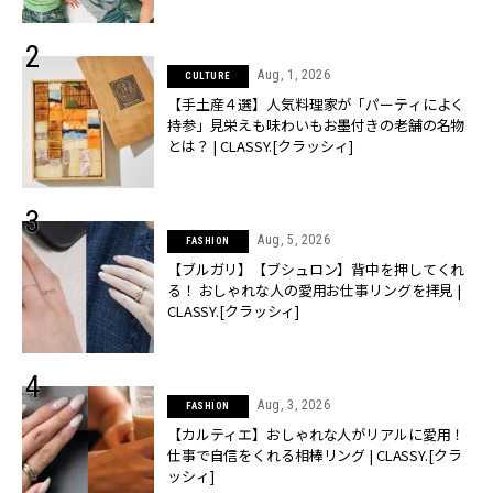
売】 | CLASSY.[クラッシィ]
Aug, 1, 2026
CULTURE
【手土産４選】人気料理家が「パーティによく
持参」見栄えも味わいもお墨付きの老舗の名物
とは？ | CLASSY.[クラッシィ]
Aug, 5, 2026
FASHION
【ブルガリ】【ブシュロン】背中を押してくれ
る！ おしゃれな人の愛用お仕事リングを拝見 |
CLASSY.[クラッシィ]
Aug, 3, 2026
FASHION
【カルティエ】おしゃれな人がリアルに愛用！
仕事で自信をくれる相棒リング | CLASSY.[クラ
ッシィ]