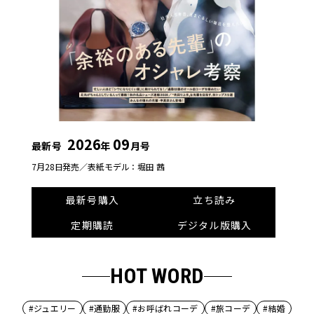
2026
09
最新号
年
月号
7月28日発売／
表紙モデル：堀田 茜
最新号購入
立ち読み
定期購読
デジタル版購入
HOT WORD
#ジュエリー
#通勤服
#お呼ばれコーデ
#旅コーデ
#結婚