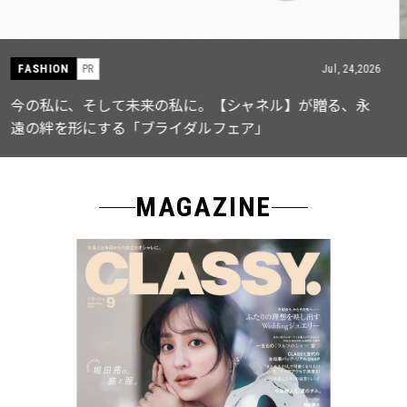
FASHION
PR
Jul, 15,2026
【ICB】人気インフルエンサーと共同制作! 週5で着たく
なる「名品ブラウス」２選
MAGAZINE