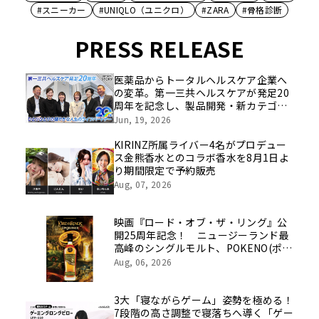
#スニーカー
#UNIQLO（ユニクロ）
#ZARA
#骨格診断
PRESS RELEASE
医薬品からトータルヘルスケア企業へ
の変革。第一三共ヘルスケアが発足20
周年を記念し、製品開発・新カテゴリ
挑戦の舞台や旧社統合時のエピソード
Jun, 19, 2026
を社員の想いとともに振り返る特別映
像を公開！
KIRINZ所属ライバー4名がプロデュー
ス金熊香水とのコラボ香水を8月1日よ
り期間限定で予約販売
Aug, 07, 2026
映画『ロード・オブ・ザ・リング』公
開25周年記念！ ニュージーランド最
高峰のシングルモルト、POKENO(ポケ
ノ)より 数量限定ウイスキー「リング
Aug, 06, 2026
ベアラー」が誕生
3大「寝ながらゲーム」姿勢を極める！
7段階の高さ調整で寝落ちへ導く「ゲー