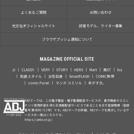
よくあるご質問
お問い合わせ
光文社オフィシャルサイト
読者モデル、ライター募集
ブラウザプッシュ通知について
MAGAZINE OFFICIAL SITE
JJ
CLASSY.
VERY
STORY
HERS
Mart
美ST
bis
和食スタイル
女性自身
SmartFLASH
COMIC熱帯
comic Pureri
マンガ コミソル
本がすき。
ABJマークは、この電子書店・電子書籍配信サービスが、著作権者からコン
テンツ使用許諾を得た正規版配信サービスであることを示す登録商標（登録
番号 第6091713号）です。ABJマークの詳細、ABJマークを掲示しているサ
ービスの一覧はこちらです。
https://aebs.or.jp/