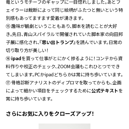
竜というモチーフのギャップに一目惚れしました。あとフ
ェイラーは裁断によって同じ絵柄がふたつと無いという特
別感もあってますます愛着が湧きます。
⑮ 趣味が観劇ということもあり、脚本を読むことが大好
き。先日、青山スパイラルで開催されていた脚本家の向田邦
子展に感化され、『
思い出トランプ』
を読んでいます。日常の
切り取り方が美しい！
⑯
ipad
を買って仕事がとにかく捗るように！コンテから資
料作りや校正のチェック、ZOOM会議もこれひとつででき
てしまいます。PCかipadどちらかは常に持ち歩いています。
⑰ 骨格診断アナリストのディプロマを取ってからも、企画
によって細かい項目をチェックするために
公式テキスト
を
常に持ち歩いています。
さらにお気に入りをクローズアップ！