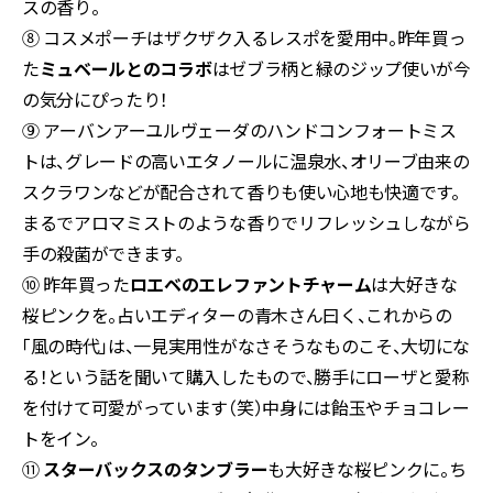
スの香り。
⑧ コスメポーチはザクザク入るレスポを愛用中。昨年買っ
た
ミュベールとのコラボ
はゼブラ柄と緑のジップ使いが今
の気分にぴったり！
⑨ アーバンアーユルヴェーダのハンドコンフォートミス
トは、グレードの高いエタノールに温泉水、オリーブ由来の
スクラワンなどが配合されて香りも使い心地も快適です。
まるでアロマミストのような香りでリフレッシュしながら
手の殺菌ができます。
⑩ 昨年買った
ロエベのエレファントチャーム
は大好きな
桜ピンクを。占いエディターの青木さん曰く、これからの
「風の時代」は、一見実用性がなさそうなものこそ、大切にな
る！という話を聞いて購入したもので、勝手にローザと愛称
を付けて可愛がっています（笑）中身には飴玉やチョコレー
トをイン。
⑪
スターバックスのタンブラー
も大好きな桜ピンクに。ち