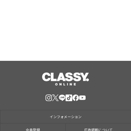
日本初のラボグロウンダイヤモンドジ
ュエリーブランド「SHINCA」 会員様
限定「SHINCA THANKS SPECIAL
2026 SUMMER ポイントアップキャン
Aug, 07, 2026
ペーン」好評開催中
インフォメーション
会員登録
広告掲載について