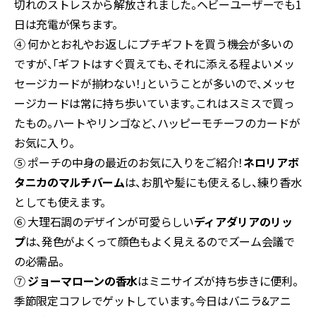
切れのストレスから解放されました。ヘビーユーザーでも1
日は充電が保ちます。
④ 何かとお礼やお返しにプチギフトを買う機会が多いの
ですが、「ギフトはすぐ買えても、それに添える程よいメッ
セージカードが揃わない！」ということが多いので、メッセ
ージカードは常に持ち歩いています。これはスミスで買っ
たもの。ハートやリンゴなど、ハッピーモチーフのカードが
お気に入り。
⑤ ポーチの中身の最近のお気に入りをご紹介！
ネロリアボ
タニカのマルチバーム
は、お肌や髪にも使えるし、練り香水
としても使えます。
⑥ 大理石調のデザインが可愛らしい
ディアダリアのリッ
プ
は、発色がよくって顔色もよく見えるのでズーム会議で
の必需品。
⑦
ジョーマローンの香水
はミニサイズが持ち歩きに便利。
季節限定コフレでゲットしています。今日はバニラ&アニ