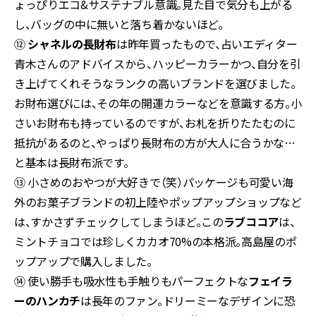
ょっぴりエコ&サステナブル意識。見た目で気分も上がる
し、バッグの中に無いと落ち着かないほど。
⑫
シャネルの長財布
は昨年買ったもので、占いエディター
青木さんのアドバイスから、ハッピーカラーかつ、自分を引
き上げてくれそうなランクの高いブランドを選びました。
お財布選びには、その年の開運カラーなどを意識する方。小
さいお財布も持っているのですが、お札を折りたたむのに
抵抗があるのと、やっぱり長財布の方が大人に合うかな…
と基本は長財布派です。
⑬ 小さめのおやつが大好きで（笑）パッケージも可愛い海
外のお菓子ブランドの初上陸やポップアップショップなど
は、すかさずチェックしてしまうほど。この
ラブココア
は、
ミントチョコでは珍しくカカオ70%の本格派。高島屋のポ
ップアップで購入しました。
⑭ 使い勝手も吸水性も手触りもパーフェクトな
フェイラ
ーのハンカチ
は長年のファン。ドリーミーなデザインに恐