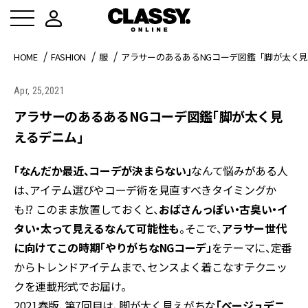
HOME
FASHION
服
アラサーのあるあるNGコーデ図鑑「脚が太く
Apr, 25,2021
アラサーのあるあるNGコーデ図鑑「脚が太く見
えるデニム」
「なんだか最近、コーデが決まらない」
なんて悩みがある人
は、アイテム選びやコーデ術を見直すべきタイミングか
も!? このまま放置しておくと、
おばさんっぽい・古臭い・イ
タい・太って見えるなんて可能性も
。そこで、
アラサー世代
に向けてこの時期「やりがちなNGコーデ」
をテーマに、定番
からトレンドアイテムまで、センスよく着こなすテクニッ
クを連載形式でお届け。
2021春版、第7回目は、脚が太く見えがちな
「ベージュデニ