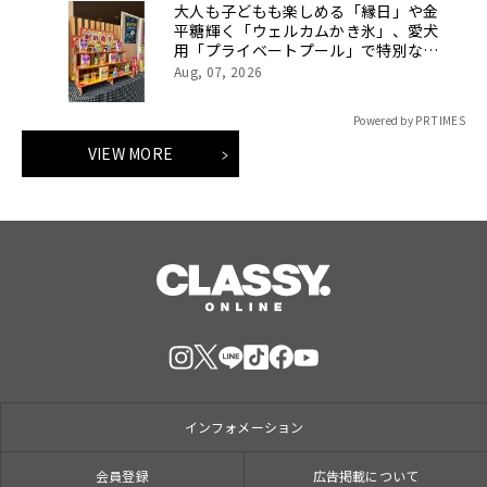
大人も子どもも楽しめる「縁日」や金
平糖輝く「ウェルカムかき氷」、愛犬
用「プライベートプール」で特別な夏
休みをお届け
Aug, 07, 2026
Powered by PR TIMES
VIEW MORE
インフォメーション
会員登録
広告掲載について