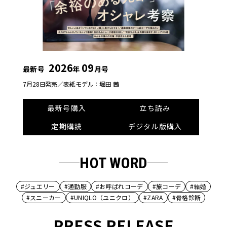
2026
09
最新号
年
月号
7月28日発売／
表紙モデル：堀田 茜
最新号購入
立ち読み
定期購読
デジタル版購入
HOT WORD
#ジュエリー
#通勤服
#お呼ばれコーデ
#旅コーデ
#結婚
#スニーカー
#UNIQLO（ユニクロ）
#ZARA
#骨格診断
PRESS RELEASE