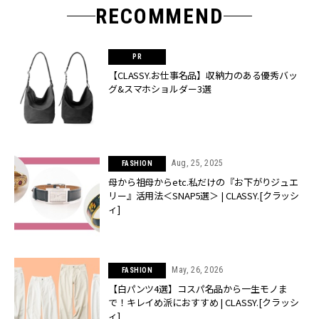
RECOMMEND
【CLASSY.お仕事名品】収納力のある優秀バッ
グ&スマホショルダー3選
Aug, 25, 2025
FASHION
母から祖母からetc.私だけの『お下がりジュエ
リー』活用法＜SNAP5選＞ | CLASSY.[クラッシ
ィ]
May, 26, 2026
FASHION
【白パンツ4選】コスパ名品から一生モノま
で！キレイめ派におすすめ | CLASSY.[クラッシ
ィ]