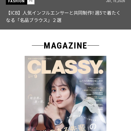
FASHION
PR
Jul, 15,2026
【ICB】人気インフルエンサーと共同制作! 週5で着たく
なる「名品ブラウス」２選
MAGAZINE