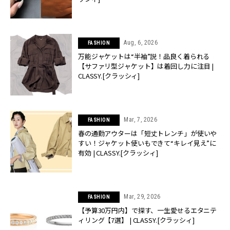
Aug, 6, 2026
FASHION
万能ジャケットは“半袖”説！品良く着られる
【サファリ型ジャケット】は着回し力に注目 |
CLASSY.[クラッシィ]
Mar, 7, 2026
FASHION
春の通勤アウターは「短丈トレンチ」が使いや
すい！ジャケット使いもできて“キレイ見え”に
有効 | CLASSY.[クラッシィ]
Mar, 29, 2026
FASHION
【予算30万円内】で探す、一生愛せるエタニテ
ィリング【7選】 | CLASSY.[クラッシィ]