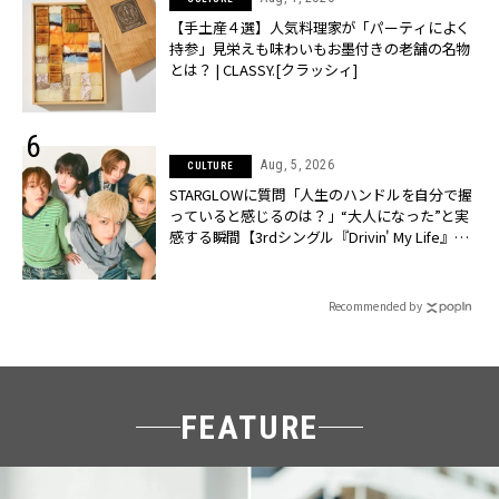
【手土産４選】人気料理家が「パーティによく
持参」見栄えも味わいもお墨付きの老舗の名物
とは？ | CLASSY.[クラッシィ]
Aug, 5, 2026
CULTURE
STARGLOWに質問「人生のハンドルを自分で握
っていると感じるのは？」“大️人になった”と実
感する瞬間【3rdシングル『Drivin' My Life』発
売】 | CLASSY.[クラッシィ]
Recommended by
FEATURE