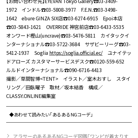
【お問い合わせ先】EYEVAN Tokyo Gallery☎︎03-3409-
1972 インドル☎︎03-5808-3977 F.E.N.☎︎03-3498-
1642 ebure GINZA SIX店☎︎03-6274-6915 Epoi本店
☎︎03-5843-1621 OVERRIDE 神宮前店☎︎03-6433-5535
オンワード樫山(uncrave)☎︎03-5476-5811 カイタックイ
ンターナショナル☎︎03-5722-3684 サザビーリーグ☎︎03-
5412-1937 Soglia
https://soglia.official.ec/
ユナイテッ
ドアローズ カスタマーサービスデスク☎︎0120-559-652
ルルドインターナショナル☎︎090-6716-4413
撮影／草間智博<TENT> イラスト／室木おすし スタイ
リング／田臥曜子 取材／坂本結香 構成／
CLASSY.ONLINE編集室
◆あわせて読みたい「あるあるNGコーデ」
アラサーのあるあるNGコーデ図鑑「ワンピが着太りす