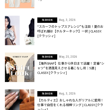
Aug, 3, 2026
FASHION
“スカーフのトップスアレンジ”も注目！夏のお
呼ばれ服は【ホルターネック】一択 | CLASSY.
[クラッシィ]
May, 25, 2026
FASHION
【海外SNAP】仕事から休日まで活躍！ 定番“シ
ャツ”を洒落見えさせる着こなし術｜5選 |
CLASSY.[クラッシィ]
Aug, 3, 2026
FASHION
【カルティエ】おしゃれな人がリアルに愛用！
仕事で自信をくれる相棒リング | CLASSY.[クラ
ッシィ]