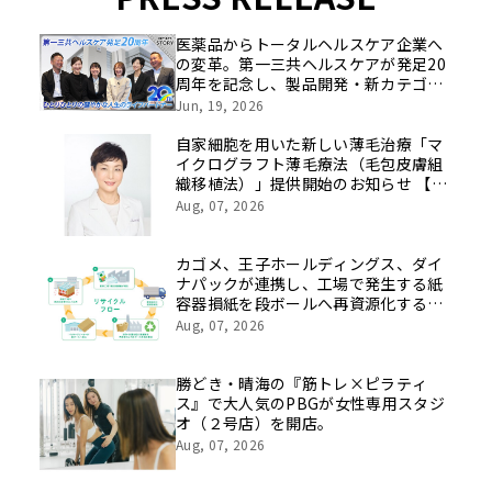
医薬品からトータルヘルスケア企業へ
の変革。第一三共ヘルスケアが発足20
周年を記念し、製品開発・新カテゴリ
挑戦の舞台や旧社統合時のエピソード
Jun, 19, 2026
を社員の想いとともに振り返る特別映
像を公開！
自家細胞を用いた新しい薄毛治療「マ
イクログラフト薄毛療法（毛包皮膚組
織移植法）」提供開始のお知らせ 【医
療法人社団 青真会 青山エルクリニ
Aug, 07, 2026
ック】
カゴメ、王子ホールディングス、ダイ
ナパックが連携し、工場で発生する紙
容器損紙を段ボールへ再資源化する実
証を開始
Aug, 07, 2026
勝どき・晴海の『筋トレ×ピラティ
ス』で大人気のPBGが女性専用スタジ
オ（２号店）を開店。
Aug, 07, 2026