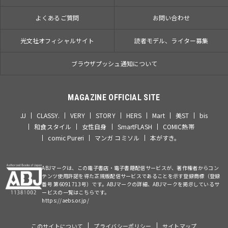
よくあるご質問
お問い合わせ
光文社オフィシャルサイト
読者モデル、ライター募集
ブラウザプッシュ通知について
MAGAZINE OFFICIAL SITE
JJ
CLASSY.
VERY
STORY
HERS
Mart
美ST
bis
和食スタイル
女性自身
SmartFLASH
COMIC熱帯
comic Pureri
マンガ コミソル
本がすき。
ABJマークは、この電子書店・電子書籍配信サービスが、著作権者からコン
テンツ使用許諾を得た正規版配信サービスであることを示す登録商標（登録
番号 第6091713号）です。ABJマークの詳細、ABJマークを掲示しているサ
ービスの一覧はこちらです。
https://aebs.or.jp/
このサイトについて
プライバシーポリシー
サイトマップ