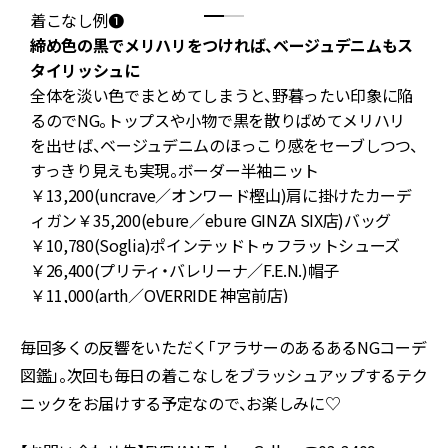
着こなし例❶
締め色の黒でメリハリをつければ、ベージュデニムもス
タイリッシュに
痩
全体を淡い色でまとめてしまうと、野暮ったい印象に陥
るのでNG。トップスや小物で黒を散りばめてメリハリ
ニ
を出せば、ベージュデニムのほっこり感をセーブしつつ、
ッ
すっきり見えも実現。ボーダー半袖ニット
￥13,200(uncrave／オンワード樫山)肩に掛けたカーデ
ィガン￥35,200(ebure／ebure GINZA SIX店)バッグ
￥10,780(Soglia)ポインテッドトゥフラットシューズ
ッ
￥26,400(プリティ・バレリーナ／F.E.N.)帽子
￥
￥11,000(arth／OVERRIDE 神宮前店)
毎回多くの反響をいただく「アラサーのあるあるNGコーデ
図鑑」。次回も毎日の着こなしをブラッシュアップするテク
ニックをお届けする予定なので、お楽しみに♡