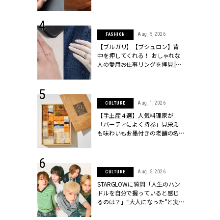
[クラッシィ]
シィ]
 13, 2025
Aug, 5, 2026
FASHION
ブランドのリ
【ブルガリ】【ブシュロン】背
0代カップルの
中を押してくれる！ おしゃれな
SSY.[クラッシ
人の愛用お仕事リングを拝見 |
CLASSY.[クラッシィ]
 18, 2025
Aug, 1, 2026
CULTURE
ティエ人気リ
【手土産４選】人気料理家が
ニティetc.
「パーティによく持参」見栄え
選ぶ人増えて
も味わいもお墨付きの老舗の名
[クラッシィ]
物とは？ | CLASSY.[クラッシィ]
 4, 2025
Aug, 5, 2026
CULTURE
急上昇【ブシ
STARGLOWに質問「人生のハン
イダルリン
ドルを自分で握っていると感じ
やすい！ |
るのは？」“大️人になった”と実
ィ]
感する瞬間【3rdシングル
『Drivin' My Life』発売】 |