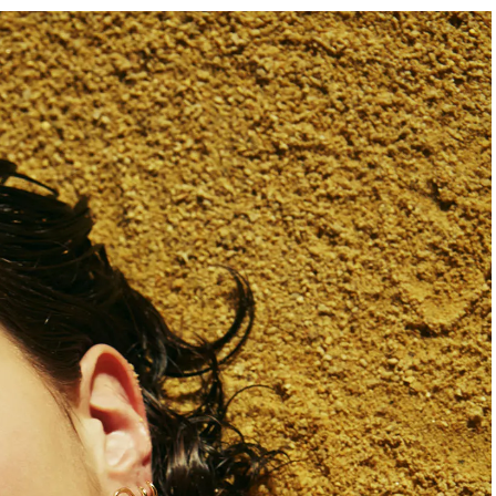
BEAUTY
Aug, 5, 2026
Feb,
BEAUTY
WEDDING
忙しい毎日に「うるおいター
結婚式に黒ドレス
ボ」を。新【SOFINA BASIC＋】
ばれで失敗しない
のお手入れでうるおってなめら
ーを解説 | CLASS
かな肌を目指す | CLASSY.[クラッ
シィ]
Aug, 6, 2026
Jun,
BEAUTY
WEDDING
【ヘアアクセ6選】手抜きに見え
【一生ものジュエ
ない！アラサーのまとめ髪が垢
存在感が際立つ！
抜ける「即戦力アクセ」たち |
「トゥギャザー」
CLASSY.[クラッシィ]
目 | CLASSY.[クラ
Aug, 7, 2026
Mar,
BEAUTY
WEDDING
冷房・紫外線etc...「夏の隠れ乾
【トレンドの巻き
燥」を防ぐ【ベタつかない名品
式ゲスト服の鉄板
クリーム】3選＜30代のベストコ
ンピ”は『スカー