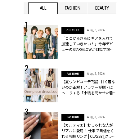
WEDDING
ALL
FASHION
BEAUTY
WEDDIN
 16, 2026
Aug, 6, 2026
CULTURE
はアリ？お呼
「ここからさらにギアを入れて
コーデ＆マナ
加速していきたい！」今年デビ
Y.[クラッシィ]
ューのSTARGLOWが目指す場所
とは？【3rdシングル『Drivin' My
Life』発売】 | CLASSY.[クラッシ
ィ]
 30, 2026
Aug, 2, 2026
FASHION
リー】1つでも
【夏ワンピコーデ7選】甘く着な
ポメラートの
いのが正解！アラサーが脱・ほ
シリーズに注
っこりする「小物を聞かせた着
ッシィ]
こなし」 | CLASSY.[クラッシィ]
 24, 2026
Aug, 3, 2026
FASHION
方３選】結婚
【カルティエ】おしゃれな人が
“シンプル黒ワ
リアルに愛用！ 仕事で自信をく
フ』で盛るのが
れる相棒リング | CLASSY.[クラッ