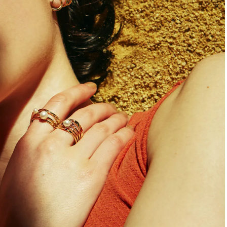
スメ＞ | CLASSY.[クラッシィ]
正解！ | CLASSY.
Nov, 17, 2025
Aug,
BEAUTY
WEDDING
【落ちない名品リップ10選】塗
【結婚指輪】人気
り直しできない・皮むけしやす
ング22選｜20〜3
いetc.悩みをクリア | CLASSY.[ク
エピソードも | CLA
ラッシィ]
ィ]
Aug, 5, 2026
Aug,
BEAUTY
WEDDING
夏の深刻なくすみ・色ムラにア
20万円台〜【カル
プローチ！【透明感を底上げ】
ング４選】ラブ、トリ
神コスメ３選 | CLASSY.[クラッシ
を『マリッジ』に
ィ]
ます！ | CLASSY.
Jul, 13, 2026
Sep,
BEAUTY
WEDDING
朝の“寝ぐせ直し”はもういらな
“キャトル”で人気
い！夜に仕込む「ヘアケア家
ュロン】の『ブラ
電」3選 | CLASSY.[クラッシィ]
グ』は普段使いもし
CLASSY.[クラッシ