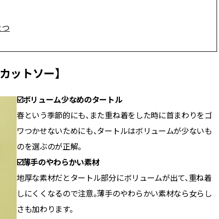
CLASSY.[クラッシィ]
ィ]
２つ
Sep, 25, 2025
Mar,
BEAUTY
WEDDING
マルジェラの“レプリカ”に新作
【10万円台から】
も！注目度急上昇の『フレグラ
ーでよりパーソナ
ンス』５選 | CLASSY.[クラッシ
ダルジュエリー』４選 
カットソー】
ィ]
[クラッシィ]
☑️ボリューム少なめのタートル
Aug, 5, 2026
Jul,
BEAUTY
WEDDING
春という季節的にも、また重ね着をした時に首まわりをゴ
忙しい毎日に「うるおいター
【ブルガリの婚姻
ボ」を。新【SOFINA BASIC＋】
トも】世界に一つ
ワつかせないためにも、タートルはボリュームが少ないも
のお手入れでうるおってなめら
作れるブライダル
かな肌を目指す | CLASSY.[クラッ
催！ | CLASSY.[
のを選ぶのが正解。
シィ]
☑️薄手のやわらかい素材
Aug, 8, 2026
Aug,
BEAUTY
WEDDING
地厚な素材だとタートル部分にボリュームが出て、重ね着
【シャネル】「ココ マドモアゼ
20万円台〜【カル
しにくくなるので注意。薄手のやわらかい素材なら女らし
ル クラッシュ アプソリュ」の限
ング４選】ラブ、トリ
定カフェが登場！世界観に没入
を『マリッジ』に
さも加わります。
できる体験型イベントが開催 |
ます！ | CLASSY.
CLASSY.[クラッシィ]