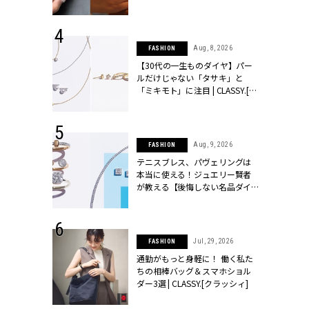
シィ]
 17, 2026
Aug, 8, 2026
FASHION
ラグジュアリ
【30代の一生ものダイヤ】パー
ルな『ブライ
ルだけじゃない「タサキ」と
| CLASSY.
「ミキモト」に注目 | CLASSY.[ク
ラッシィ]
 27, 2026
Aug, 9, 2026
FASHION
届のプレゼン
テニスブレス、パヴェリングは
だけの指輪が
本当に使える！ジュエリー賢者
フェアを開
が教える【後悔しない名品ダイ
クラッシィ]
ヤ】３選 | CLASSY.[クラッシィ]
 18, 2025
Jul, 29, 2026
FASHION
ティエ人気リ
通勤がもっと身軽に！ 働く私た
ニティetc.
ちの相棒バッグ＆スマホショル
選ぶ人増えて
ダー3選 | CLASSY.[クラッシィ]
[クラッシィ]