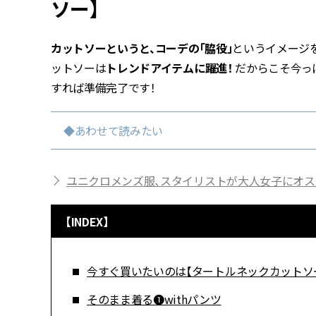
ソー】
カットソーというと、コーデの「脇役」
というイメージ
ットソーは
トレンドアイテムに躍進！
だからこそ今っ
すれば準備完了です！
◆あわせて読みたい
ユニクロメンズ服、スタイリストが大人女子にオス
【INDEX】
今すぐ買いたいのは【タートルネックカットソ
そのまま着る❶withパンツ