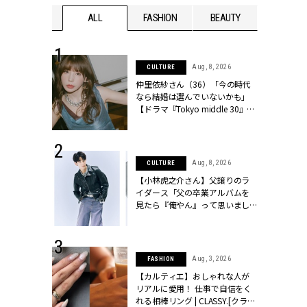
WEDDING
ALL
FASHION
BEAUTY
WEDDIN
 30, 2026
Aug, 8, 2026
CULTURE
リー】1つでも
仲里依紗さん（36）「今の時代
ポメラートの
なら結婚は選んでいないかも」
シリーズに注
【ドラマ『Tokyo middle 30』イ
ッシィ]
ンタビュー】 | CLASSY.[クラッシ
ィ]
 16, 2026
Aug, 8, 2026
CULTURE
はアリ？お呼
【小林虎之介さん】父譲りのラ
コーデ＆マナ
イダース「父の卒業アルバムを
Y.[クラッシィ]
見たら『俺やん』って思いまし
た（笑）」 | CLASSY.[クラッシ
ィ]
 13, 2025
Aug, 3, 2026
FASHION
ブランドのリ
【カルティエ】おしゃれな人が
0代カップルの
リアルに愛用！ 仕事で自信をく
SSY.[クラッシ
れる相棒リング | CLASSY.[クラッ