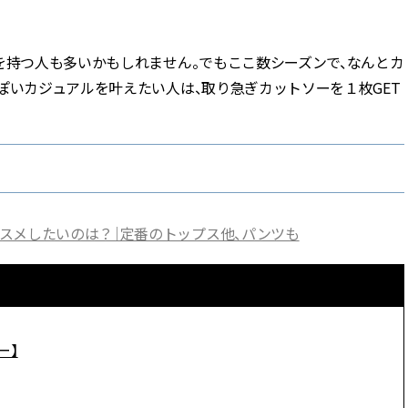
BEAUTY
を持つ人も多いかもしれません。でもここ数シーズンで、なんとカ
ぽいカジュアルを叶えたい人は、取り急ぎカットソーを１枚GET
Aug, 8, 2026
Jun,
BEAUTY
WEDDING
【エルメス】初の本格リップケ
【一生ものジュエ
アコレクション誕生！憧れのア
存在感が際立つ！
イテムで唇をもっと美しく |
「トゥギャザー」
CLASSY.[クラッシィ]
目 | CLASSY.[クラ
Aug, 7, 2026
Feb,
BEAUTY
WEDDING
スメしたいのは？｜定番のトップス他、パンツも
【UV下地】酷暑に頼れる！
結婚式に黒ドレス
2,000円台〜3,000円台の名品3選
ばれで失敗しない
｜30代美容ライターが正直レビ
ーを解説 | CLASS
ュー | CLASSY.[クラッシィ]
Aug, 8, 2026
Aug,
ー】
BEAUTY
WEDDING
“盛りすぎない”がトレンド！
【結婚指輪】人気
【最旬マスカラ4選】さりげない
ング22選｜20〜3
ボリュームと絶妙カラー |
エピソードも | CLA