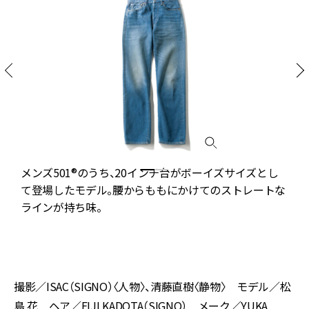
メンズ501®のうち、20インチ台がボーイズサイズとし
て登場したモデル。腰からももにかけてのストレートな
ラインが持ち味。
に
。
撮影／ISAC（SIGNO）〈人物〉、清藤直樹〈静物〉 モデル／松
島 花 ヘア／EIJI KADOTA（SIGNO） メーク／YUKA