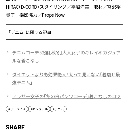
HIRAC（D-CORD）スタイリング／平沼洋美 取材／宮沢裕
貴子 撮影協力／Props Now
「デニム」に関する記事
デニムコーデ52選【秋冬】大人女子のキレイめカジュア
ルな着こなし
ダイエットよりも効果絶大！太って見えない「着痩せ最
強デニム」
アラサー女子の「冬の白パンツコーデ」着こなしのコツ
#リーバイス
#カジュアル
#デニム
SHARE