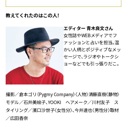
教えてくれたのはこの人！
エディター 青木良文さん
女性誌やWEBメディアでフ
ァッションと占いを担当。温
かい人柄とポジティブなメッ
セージで、ラジオやトークシ
ョーなどでも引っ張りだこ。
撮影／倉本ゴリ（Pygmy Company）〈人物〉清藤直樹〈静物〉
モデル／石井美絵子、YOOKI ヘアメーク／川村友子 ス
タイリング／濱口沙世子〈女性分〉、今井達也〈男性分〉取材
／広田香奈