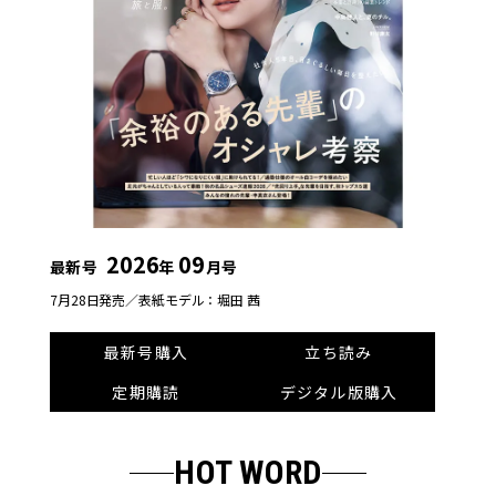
2026
09
最新号
年
月号
7月28日発売／
表紙モデル：堀田 茜
最新号購入
立ち読み
定期購読
デジタル版購入
HOT WORD