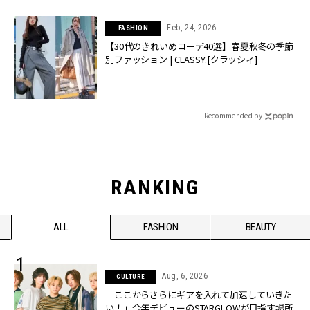
Feb, 24, 2026
FASHION
【30代のきれいめコーデ40選】春夏秋冬の季節
別ファッション | CLASSY.[クラッシィ]
Recommended by
RANKING
ALL
FASHION
BEAUTY
Aug, 6, 2026
CULTURE
「ここからさらにギアを入れて加速していきた
い！」今年デビューのSTARGLOWが目指す場所