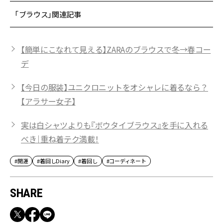
「ブラウス」関連記事
【簡単にこなれて見える】ZARAのブラウスで冬→春コー
デ
【今日の服装】ユニクロニットをオシャレに着るなら？
【アラサー女子】
実は白シャツよりも『ボウタイブラウス』を手に入れる
べき｜重ね着テク満載！
#開運
#着回しDiary
#着回し
#コーディネート
SHARE