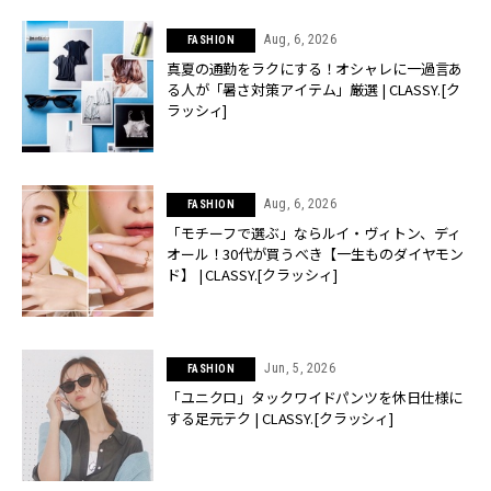
Aug, 6, 2026
FASHION
真夏の通勤をラクにする！オシャレに一過言あ
る人が「暑さ対策アイテム」厳選 | CLASSY.[ク
ラッシィ]
Aug, 6, 2026
FASHION
「モチーフで選ぶ」ならルイ・ヴィトン、ディ
オール！30代が買うべき【一生ものダイヤモン
ド】 | CLASSY.[クラッシィ]
Jun, 5, 2026
FASHION
「ユニクロ」タックワイドパンツを休日仕様に
する足元テク | CLASSY.[クラッシィ]