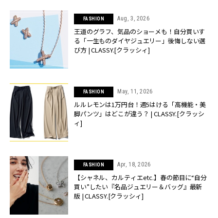
Aug, 3, 2026
FASHION
王道のグラフ、気品のショーメも！自分買いす
る「一生ものダイヤジュエリー」後悔しない選
び方 | CLASSY.[クラッシィ]
May, 11, 2026
FASHION
ルルレモンは1万円台！週5はける「高機能・美
脚パンツ」はどこが違う？ | CLASSY.[クラッシ
ィ]
Apr, 18, 2026
FASHION
【シャネル、カルティエetc.】春の節目に“自分
買い”したい『名品ジュエリー＆バッグ』最新
版 | CLASSY.[クラッシィ]