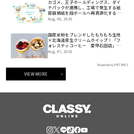
カゴメ、王子ホールディングス、ダイ
ナパックが連携し、工場で発生する紙
容器損紙を段ボールへ再資源化する実
証を開始
Aug, 08, 2026
国産米粉をブレンドしたもちもち生地
×北海道産生クリームホイップ！「フ
ォレスティコーヒー 愛甲石田店」に
て、８月１７日（月）からクレープ販
Aug, 07, 2026
売を開始
Powered by PR TIMES
VIEW MORE