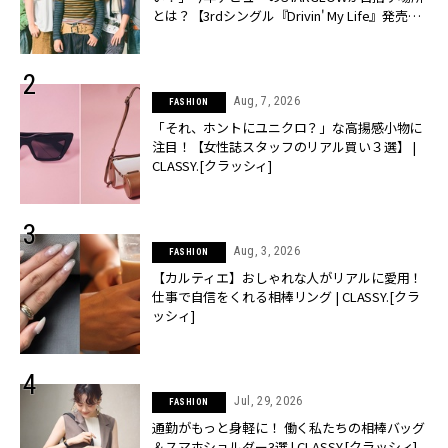
とは？【3rdシングル『Drivin' My Life』発売】 |
CLASSY.[クラッシィ]
Aug, 7, 2026
FASHION
「それ、ホントにユニクロ？」な高揚感小物に
注目！【女性誌スタッフのリアル買い３選】 |
CLASSY.[クラッシィ]
Aug, 3, 2026
FASHION
【カルティエ】おしゃれな人がリアルに愛用！
仕事で自信をくれる相棒リング | CLASSY.[クラ
ッシィ]
Jul, 29, 2026
FASHION
通勤がもっと身軽に！ 働く私たちの相棒バッグ
＆スマホショルダー3選 | CLASSY.[クラッシィ]