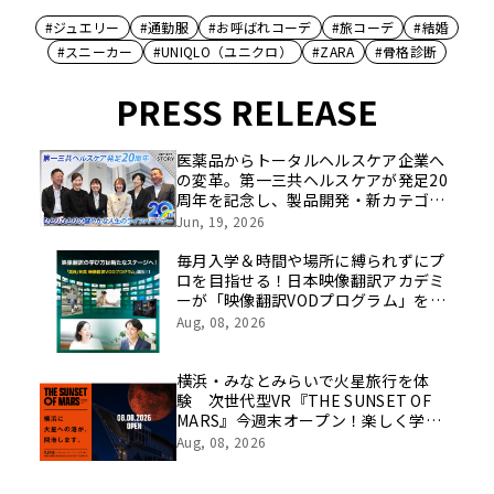
#ジュエリー
#通勤服
#お呼ばれコーデ
#旅コーデ
#結婚
#スニーカー
#UNIQLO（ユニクロ）
#ZARA
#骨格診断
PRESS RELEASE
医薬品からトータルヘルスケア企業へ
の変革。第一三共ヘルスケアが発足20
周年を記念し、製品開発・新カテゴリ
挑戦の舞台や旧社統合時のエピソード
Jun, 19, 2026
を社員の想いとともに振り返る特別映
像を公開！
毎月入学＆時間や場所に縛られずにプ
ロを目指せる！日本映像翻訳アカデミ
ーが「映像翻訳VODプログラム」を
2026年10月より開講！
Aug, 08, 2026
横浜・みなとみらいで火星旅行を体
験 次世代型VR『THE SUNSET OF
MARS』今週末オープン！楽しく学べ
るパネル展やワークショップなど関連
Aug, 08, 2026
イベントも