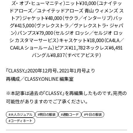
ン
ズ・ オブ・ヒューマニティ）ニット¥30,000（ユナイテッ
ト
ドアローズ／ユナイテッドアローズ 青山 ウィメンズ ス
に
トア）ジャケット¥48,000（サクラ／インターリブ）バッ
゙
グ¥415,000（ヴァレクストラ／ヴァレクストラ・ ジャパ
マ
ン）パンプス¥79,000（セルジオ ロッシ／セルジオ ロッ
ス
シ カスタマーサービス）キャスケット¥18,000（CA4LA／
ル
CA4LA ショールーム）ピアス¥11,782ネックレス¥6,491
バングル¥8,837（すべてアビステ）
『CLASSY.』2020年12月号、2021年1月号より
再構成／CLASSY.ONLINE 編集室
※本記事は過去の「CLASSY.」を再編集したものです。完売の
可能性がありますのでご了承ください。
#大人カジュアル
#明日の服装
#通勤コーデ
#今日の服装
#コーディネート