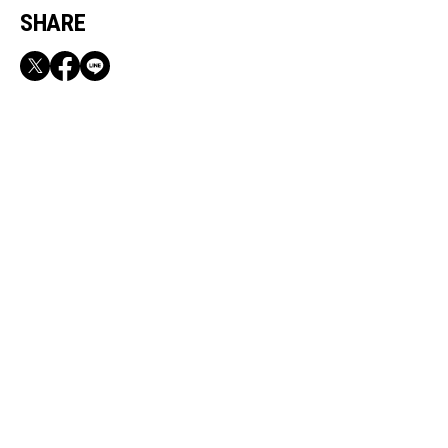
SHARE
RECOMMEND
【CLASSY.お仕事名品】収納力のある優秀バッ
グ&スマホショルダー3選
Aug, 8, 2026
FASHION
オーバーT×レギンスが見違える！街仕様にす