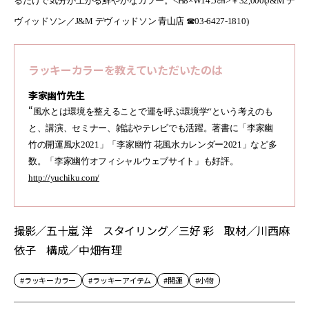
るだけで気分が上がる鮮やかなカラー。
<H8×W14.5㎝>
￥
32,000(J&M
デ
ヴィッドソン／
J&M
デヴィッドソン 青山店 ☎03-6427-1810
)
ラッキーカラーを教えていただいたのは
李家幽竹先生
“
風水とは環境を整えることで運を呼ぶ環境学“という考えのも
と、講演、セミナー、雑誌やテレビでも活躍。著書に「李家幽
竹の開運風水
2021」「李家幽竹 花風水カレンダー
2021」など多
数。「李家幽竹オフィシャルウェブサイト」も好評。
http://yuchiku.com/
撮影／五十嵐 洋 スタイリング／三好 彩 取材／川西麻
依子 構成／中畑有理
#ラッキーカラー
#ラッキーアイテム
#開運
#小物