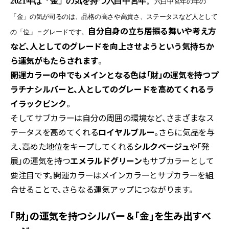
2021
年は「金」の気を持つ六白中宮年
。
六白中宮年の年の
「金」の気が司るのは、品格の高さや高貴さ、ステータスなど人として
自分自身の立ち居振る舞いや考え方
の「位」＝グレードです。
など、人としてのグレードを向上させようという気持ちか
ら運気がもたらされます
。
開運カラーの中でもメインとなる色は「財」の運気を持つプ
ラチナシルバーと、人としてのグレードを高めてくれるラ
イラックピンク
。
そしてサブカラーは自分の周囲の環境など、さまざまなス
テータスを高めてくれる
ロイヤルブルー
。さらに気品を与
え、高めた地位をキープしてくれる
シルクベージュ
や「発
展」の運気を持つ
エメラルドグリーン
もサブカラーとして
要注目です。開運カラーはメインカラーとサブカラーを組
合せることで、さらなる運気アップにつながります。
「財」の運気を持つシルバー＆「金」を生み出すベ