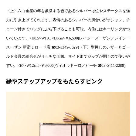
〈上〉六白金星の年を象徴する色であるシルバーは位やステータスを強
力に引き上げてくれます。表情のあるシルバーの風合いがオシャレ。チ
ェーン付きでバッグにぶら下げることも可能。内側にはキーリングがつ
いています。
<H8.5×W10.5×D1cm>
￥
6,500(
レイジースーザン／レイジー
スーザン 新宿ミロード店 ☎03-3349-5629
)
〈下〉型押しのレザーとゴー
ルド金具の組合せがリッチな印象。サイドまでジップが開くので使いや
すい。
<H7×W12cm>
￥
9,000(
ヴィオラドーロ／ピーチ ☎03-5411-2288
)
縁やステップアップをもたらすピンク