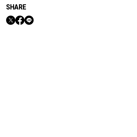
SHARE
RECOMMEND
満員電車も外回りも快適！身軽になれるバッグ
＆スマホショルダー3選
Jul, 30, 2026
FASHION
【SサイズさんのZARA4選】お直し不要！小柄