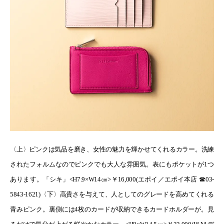
〈上〉ピンクは気品を磨き、女性の魅力を輝かせてくれるカラー。洗練
されたフォルムなのでピンクでも大人な雰囲気。表にもポケットが
1
つ
あります。「シキ」
<H7.9×W14㎝>
￥
16,000(
エポイ／エポイ本店 ☎03-
5843-1621
)
〈下〉高貴さを与えて、人としてのグレードを高めてくれる
青みピンク。裏側には
4
枚のカードが収納できるカードホルダーが。見