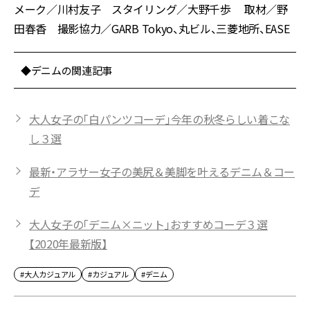
メーク／川村友子 スタイリング／大野千歩 取材／野
田春香 撮影協力／GARB Tokyo、丸ビル、三菱地所、EASE
◆デニムの関連記事
大人女子の「白パンツコーデ」今年の秋冬らしい着こな
し３選
最新・アラサー女子の美尻＆美脚を叶えるデニム＆コー
デ
大人女子の「デニム×ニット」おすすめコーデ３選
【2020年最新版】
#大人カジュアル
#カジュアル
#デニム