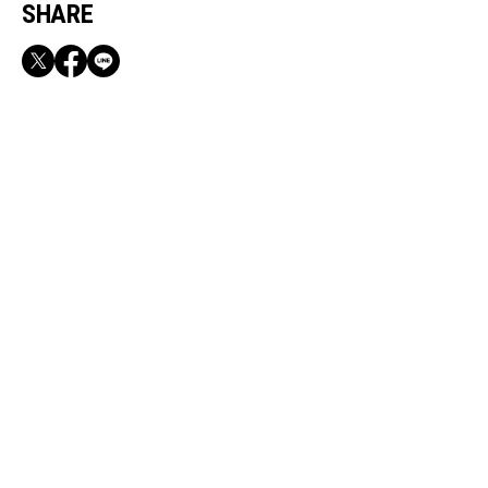
SHARE
RECOMMEND
【CLASSY.お仕事名品】収納力のある優秀バッ
グ&スマホショルダー3選
Aug, 6, 2026
FASHION
【ルルレモン】原宿に日本初のグローバル旗艦