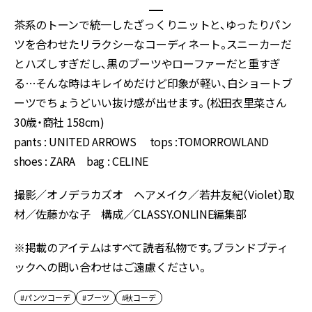
茶系のトーンで統一したざっくりニットと、ゆったりパン
ツを合わせたリラクシーなコーディネート。スニーカーだ
とハズしすぎだし、黒のブーツやローファーだと重すぎ
る…そんな時はキレイめだけど印象が軽い、白ショートブ
ーツでちょうどいい抜け感が出せます。 (松田衣里菜さん
30歳・商社 158cm)
pants : UNITED ARROWS tops :TOMORROWLAND
shoes : ZARA bag : CELINE
撮影／オノデラカズオ ヘアメイク／若井友紀（Violet）取
材／佐藤かな子 構成／CLASSY.ONLINE編集部
※掲載のアイテムはすべて読者私物です。ブランドブティ
ックへの問い合わせはご遠慮ください。
#パンツコーデ
#ブーツ
#秋コーデ