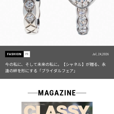
FASHION
PR
Jul, 15,2026
【ICB】人気インフルエンサーと共同制作! 週5で着たく
なる「名品ブラウス」２選
MAGAZINE