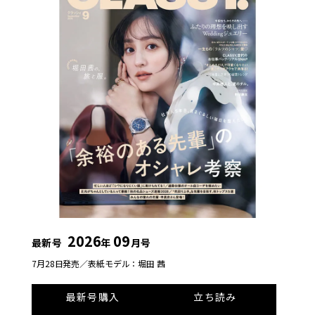
2026
09
最新号
年
月号
7月28日発売／
表紙モデル：堀田 茜
最新号購入
立ち読み