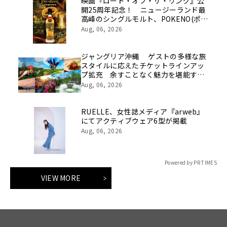
映画『ロード・オブ・ザ・リング』公
開25周年記念！ ニュージーランド最
高峰のシングルモルト、POKENO(ポケ
ノ)より 数量限定ウイスキー「リング
Aug, 06, 2026
ベアラー」が誕生
ジャングリア沖縄 ゲストの多様な旅
スタイルに応えたチケットラインアッ
プ拡充 余すことなく魅力を堪能する
「ロイヤルチケット」新登場
Aug, 06, 2026
RUELLE、女性誌メディア『arweb』
にてアクティブウェア6型が掲載
Aug, 06, 2026
Powered by PR TIMES
VIEW MORE