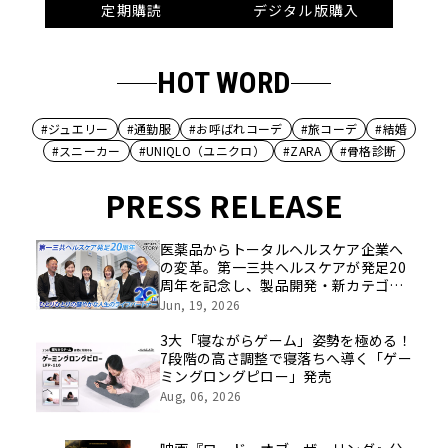
定期購読
デジタル版購入
HOT WORD
#ジュエリー
#通勤服
#お呼ばれコーデ
#旅コーデ
#結婚
#スニーカー
#UNIQLO（ユニクロ）
#ZARA
#骨格診断
PRESS RELEASE
医薬品からトータルヘルスケア企業へ
の変革。第一三共ヘルスケアが発足20
周年を記念し、製品開発・新カテゴリ
挑戦の舞台や旧社統合時のエピソード
Jun, 19, 2026
を社員の想いとともに振り返る特別映
像を公開！
3大「寝ながらゲーム」姿勢を極める！
7段階の高さ調整で寝落ちへ導く「ゲー
ミングロングピロー」発売
Aug, 06, 2026