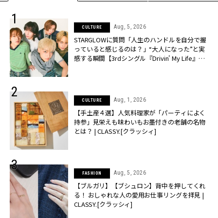
Aug, 5, 2026
CULTURE
STARGLOWに質問「人生のハンドルを自分で握
っていると感じるのは？」“大️人になった”と実
感する瞬間【3rdシングル『Drivin' My Life』発
売】 | CLASSY.[クラッシィ]
Aug, 1, 2026
CULTURE
【手土産４選】人気料理家が「パーティによく
持参」見栄えも味わいもお墨付きの老舗の名物
とは？ | CLASSY.[クラッシィ]
Aug, 5, 2026
FASHION
【ブルガリ】【ブシュロン】背中を押してくれ
る！ おしゃれな人の愛用お仕事リングを拝見 |
CLASSY.[クラッシィ]