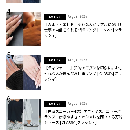
Aug, 3, 2026
FASHION
【カルティエ】おしゃれな人がリアルに愛用！
仕事で自信をくれる相棒リング | CLASSY.[クラ
ッシィ]
Aug, 4, 2026
FASHION
【ティファニー】知的でモダンな印象に。おし
ゃれな人が選んだお仕事リング | CLASSY.[クラ
ッシィ]
Aug, 5, 2026
FASHION
【白系スニーカー4選】アディダス、ニューバ
ランス…歩きやすさとオシャレを両立する万能
シューズ | CLASSY.[クラッシィ]