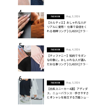
ッシィ]
CLASSY.[クラッシィ]
 24, 2026
Aug, 3, 2026
FASHION
方３選】結婚
【カルティエ】おしゃれな人が
“シンプル黒ワ
リアルに愛用！ 仕事で自信をく
フ』で盛るのが
れる相棒リング | CLASSY.[クラッ
[クラッシィ]
シィ]
 24, 2025
Aug, 4, 2026
FASHION
れバッグ最新
【ティファニー】知的でモダン
プラダetc.
な印象に。おしゃれな人が選ん
力あり」が条
だお仕事リング | CLASSY.[クラッ
クラッシィ]
シィ]
 20, 2026
Aug, 5, 2026
FASHION
シュロン、ショ
【白系スニーカー4選】アディダ
人が選んだ婚
ス、ニューバランス…歩きやすさ
公開 |
とオシャレを両立する万能シュ
ィ]
ーズ | CLASSY.[クラッシィ]