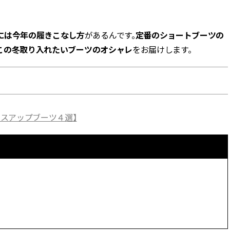
BEAUTY
には今年の履きこなし方
があるんです。
定番のショートブーツの
この冬取り入れたいブーツのオシャレ
をお届けします。
Aug, 5, 2026
Feb,
BEAUTY
WEDDING
ユニクロ名品も！日焼け対策ガ
結婚式に黒ドレス
チ勢の「ないと無理」なアイテ
ばれで失敗しない
ムハック7選 | CLASSY.[クラッシ
ーを解説 | CLASS
ィ]
ースアップブーツ４選】
Aug, 5, 2026
Aug,
BEAUTY
WEDDING
忙しい毎日に「うるおいター
【結婚指輪】人気
ボ」を。新【SOFINA BASIC＋】
ング22選｜20〜3
のお手入れでうるおってなめら
エピソードも | CLA
かな肌を目指す | CLASSY.[クラッ
ィ]
シィ]
Aug, 6, 2026
Jun,
BEAUTY
WEDDING
【ヘアアクセ6選】手抜きに見え
【一生ものジュエ
ない！アラサーのまとめ髪が垢
存在感が際立つ！
抜ける「即戦力アクセ」たち |
「トゥギャザー」