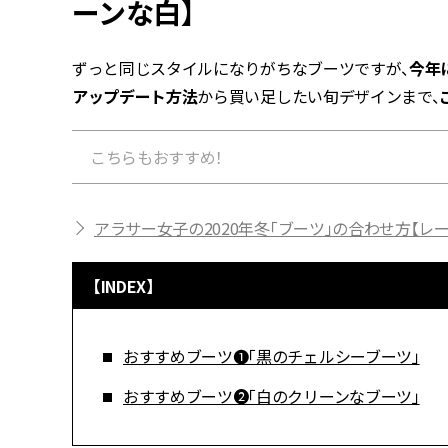
ーンな白】
ずっと同じスタイルになりがちなブーツですが、
今年
アップデート方法
から買い足したい旬デザインまで、
こちらもおすすめ！
アラサー女子の2020年冬「ブーツ」の合わせ方【レ
【INDEX】
おすすめブーツ❶「黒のチェルシーブーツ」
おすすめブーツ❷「白のクリーンなブーツ」