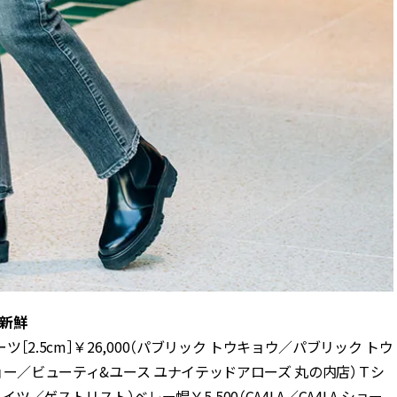
新鮮
2.5cm］￥26,000（パブリック トウキョウ／パブリック トウ
ジョー／ビューティ&ユース ユナイテッドアローズ 丸の内店）Ｔシ
イツ／ゲストリスト）ベレー帽￥5,500（CA4LA／CA4LA ショー