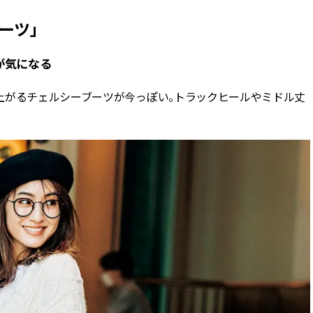
CLASSY.[クラッシィ]
目 | CLASSY.[クラ
ーツ」
Nov, 17, 2025
Mar,
BEAUTY
WEDDING
が気になる
【落ちない名品リップ10選】塗
【トレンドの巻き
り直しできない・皮むけしやす
式ゲスト服の鉄板
いetc.悩みをクリア | CLASSY.[ク
ンピ”は『スカー
上がるチェルシーブーツが今っぽい。トラックヒールやミドル丈
ラッシィ]
正解！ | CLASSY.
Aug, 5, 2026
Dec,
BEAUTY
WEDDING
夏の深刻なくすみ・色ムラにア
【結婚式のお呼ば
プローチ！【透明感を底上げ】
事情】アンテプリマ、
神コスメ３選 | CLASSY.[クラッシ
「小さくても収納
ィ]
件！ | CLASSY.[
Jul, 13, 2026
May,
BEAUTY
WEDDING
朝の“寝ぐせ直し”はもういらな
【カルティエ、ブ
い！夜に仕込む「ヘアケア家
ーメ】おしゃれな
電」3選 | CLASSY.[クラッシィ]
約指輪＆結婚指輪を
CLASSY.[クラッシ