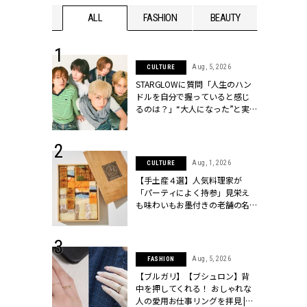
WEDDING
ALL
FASHION
BEAUTY
WEDDIN
 16, 2026
Aug, 5, 2026
CULTURE
はアリ？お呼
STARGLOWに質問「人生のハン
コーデ＆マナ
ドルを自分で握っていると感じ
Y.[クラッシィ]
るのは？」“大️人になった”と実
感する瞬間【3rdシングル
『Drivin' My Life』発売】 |
CLASSY.[クラッシィ]
 13, 2025
Aug, 1, 2026
CULTURE
ブランドのリ
【手土産４選】人気料理家が
0代カップルの
「パーティによく持参」見栄え
SSY.[クラッシ
も味わいもお墨付きの老舗の名
物とは？ | CLASSY.[クラッシィ]
 30, 2026
Aug, 5, 2026
FASHION
リー】1つでも
【ブルガリ】【ブシュロン】背
ポメラートの
中を押してくれる！ おしゃれな
シリーズに注
人の愛用お仕事リングを拝見 |