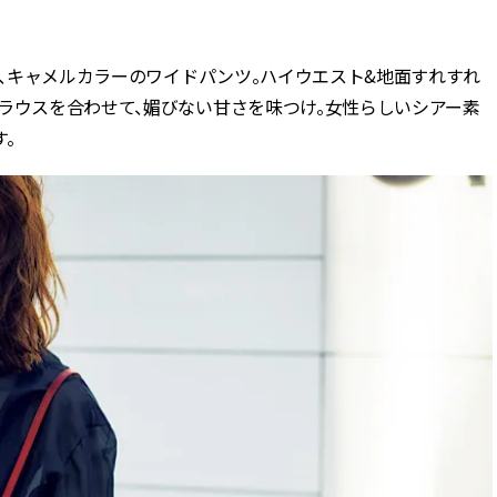
BEAUTY
る、キャメルカラーのワイドパンツ。ハイウエスト&地面すれすれ
ラウスを合わせて、媚びない甘さを味つけ。女性らしいシアー素
Aug, 5, 2026
Feb,
BEAUTY
WEDDING
。
忙しい毎日に「うるおいター
結婚式に黒ドレス
ボ」を。新【SOFINA BASIC＋】
ばれで失敗しない
のお手入れでうるおってなめら
ーを解説 | CLASS
かな肌を目指す | CLASSY.[クラッ
シィ]
Aug, 6, 2026
Aug,
BEAUTY
WEDDING
【ヘアアクセ6選】手抜きに見え
【結婚指輪】人気
ない！アラサーのまとめ髪が垢
ング22選｜20〜3
抜ける「即戦力アクセ」たち |
エピソードも | CLA
CLASSY.[クラッシィ]
ィ]
Aug, 7, 2026
Jun,
BEAUTY
WEDDING
冷房・紫外線etc...「夏の隠れ乾
【一生ものジュエ
燥」を防ぐ【ベタつかない名品
存在感が際立つ！
クリーム】3選＜30代のベストコ
「トゥギャザー」