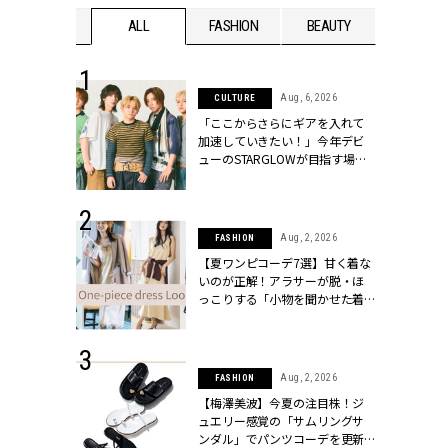
WEDDING
ALL
FASHION
BEAUTY
WEDDIN
 16, 2026
Aug, 6, 2026
CULTURE
はアリ？お呼
「ここからさらにギアを入れて
コーデ＆マナ
加速していきたい！」今年デビ
Y.[クラッシィ]
ューのSTARGLOWが目指す場所
とは？【3rdシングル『Drivin' My
Life』発売】 | CLASSY.[クラッシ
ィ]
 13, 2025
Aug, 2, 2026
FASHION
ブランドのリ
【夏ワンピコーデ7選】甘く着な
0代カップルの
いのが正解！アラサーが脱・ほ
SSY.[クラッシ
っこりする「小物を聞かせた着
こなし」 | CLASSY.[クラッシィ]
 30, 2026
Aug, 2, 2026
FASHION
リー】1つでも
【梅澤美波】今夏の注目株！ジ
ポメラートの
ュエリー感覚の「サムリングサ
シリーズに注
ンダル」でパンツコーデを更新 |