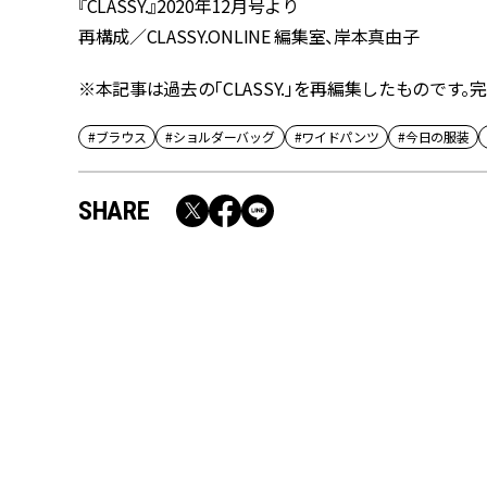
『CLASSY.』2020年12月号より
再構成／CLASSY.ONLINE 編集室、岸本真由子
※本記事は過去の「CLASSY.」を再編集したものです
#ブラウス
#ショルダーバッグ
#ワイドパンツ
#今日の服装
SHARE
RECOMMEND