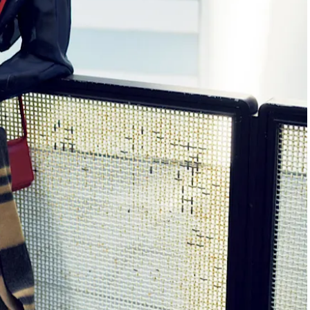
スメ＞ | CLASSY.[クラッシィ]
目 | CLASSY.[クラ
Nov, 17, 2025
Mar,
BEAUTY
WEDDING
【落ちない名品リップ10選】塗
【トレンドの巻き
り直しできない・皮むけしやす
式ゲスト服の鉄板
いetc.悩みをクリア | CLASSY.[ク
ンピ”は『スカー
ラッシィ]
正解！ | CLASSY.
Aug, 5, 2026
Aug,
BEAUTY
WEDDING
ユニクロ名品も！日焼け対策ガ
20万円台〜【カル
チ勢の「ないと無理」なアイテ
ング４選】ラブ、トリ
ムハック7選 | CLASSY.[クラッシ
を『マリッジ』に
ィ]
ます！ | CLASSY.
Aug, 5, 2026
Mar,
BEAUTY
WEDDING
夏の深刻なくすみ・色ムラにア
失敗しない“ゲスト
プローチ！【透明感を底上げ】
リー】にある！結
神コスメ３選 | CLASSY.[クラッシ
にも使える上質ベー
ィ]
CLASSY.[クラッシ