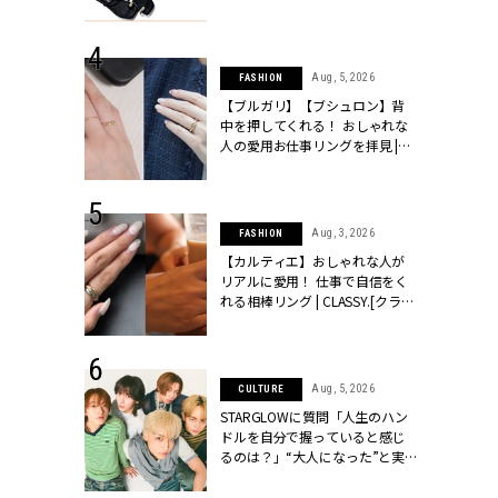
ッシィ]
CLASSY.[クラッシィ]
 24, 2026
Aug, 5, 2026
FASHION
方３選】結婚
【ブルガリ】【ブシュロン】背
“シンプル黒ワ
中を押してくれる！ おしゃれな
フ』で盛るのが
人の愛用お仕事リングを拝見 |
[クラッシィ]
CLASSY.[クラッシィ]
 18, 2025
Aug, 3, 2026
FASHION
ティエ人気リ
【カルティエ】おしゃれな人が
ニティetc.
リアルに愛用！ 仕事で自信をく
選ぶ人増えて
れる相棒リング | CLASSY.[クラッ
[クラッシィ]
シィ]
 24, 2026
Aug, 5, 2026
CULTURE
服”は【セオ
STARGLOWに質問「人生のハン
婚式にも仕事
ドルを自分で握っていると感じ
シック４選 |
るのは？」“大️人になった”と実
ィ]
感する瞬間【3rdシングル
『Drivin' My Life』発売】 |