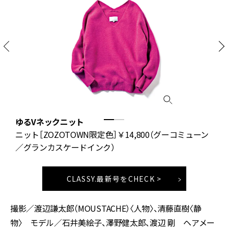
ゆるVネックニット
ト
ニット［ZOZOTOWN限定色］￥14,800（グーコミューン
／グランカスケードインク）
CLASSY.最新号をCHECK >
撮影／渡辺謙太郎（MOUSTACHE）〈人物〉、清藤直樹〈静
物〉 モデル／石井美絵子、澤野健太郎、渡辺 剛 ヘアメー