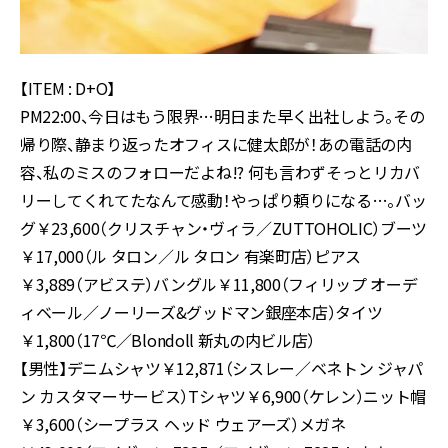
【ITEM : D+O】
PM22:00、今日はもう限界…明日また早く出社しよう。その
帰り際、静まり返ったオフィスに健太郎が！あの電話の内
容、私のミスのフォローだよね!? 何も言わずそっとリカバ
リーしてくれてたなんて感動！やっぱり頼りになる…。バッ
グ￥23,600（クリスチャン・ヴィラ／ZUTTOHOLIC）ブーツ
￥17,000（ル タロン／ル タロン 有楽町店）ピアス
￥3,889（アビステ）バングル￥11,800（フィリップ オーデ
ィベール／ノーリーズ&グッドマン銀座本店）タイツ
￥1,800（17℃／Blondoll 新丸の内ビル店）
【男性】デニムシャツ￥12,871（シスレー／ベネトン ジャパ
ン カスタマーサービス）Tシャツ￥6,900（ケレン）ニット帽
￥3,600（シープラス ヘッド ウェアーズ）メガネ