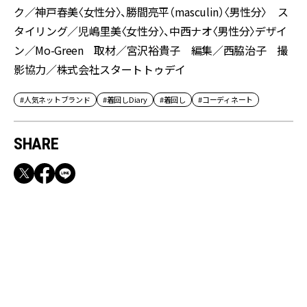
ク／神戸春美〈女性分〉、勝間亮平（masculin）〈男性分〉 ス
タイリング／児嶋里美〈女性分〉、中西ナオ〈男性分〉デザイ
ン／Mo-Green 取材／宮沢裕貴子 編集／西脇治子 撮
影協力／株式会社スタートトゥデイ
#人気ネットブランド
#着回しDiary
#着回し
#コーディネート
SHARE
RECOMMEND