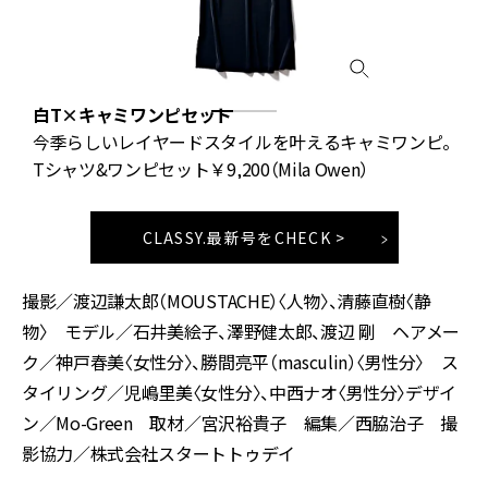
白T×キャミワンピセット
今季らしいレイヤードスタイルを叶えるキャミワンピ。
Tシャツ&ワンピセット￥9,200（Mila Owen）
CLASSY.最新号をCHECK >
撮影／渡辺謙太郎（MOUSTACHE）〈人物〉、清藤直樹〈静
物〉 モデル／石井美絵子、澤野健太郎、渡辺 剛 ヘアメー
ク／神戸春美〈女性分〉、勝間亮平（masculin）〈男性分〉 ス
タイリング／児嶋里美〈女性分〉、中西ナオ〈男性分〉デザイ
ン／Mo-Green 取材／宮沢裕貴子 編集／西脇治子 撮
影協力／株式会社スタートトゥデイ