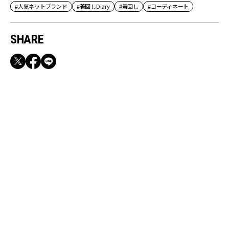
#人気ネットブランド
#着回しDiary
#着回し
#コーディネート
SHARE
RECOMMEND
【CLASSY.お仕事名品】収納力のある優秀バッ
グ&スマホショルダー3選