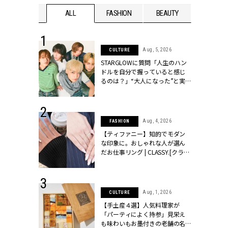
WEDDING
ALL
FASHION
BEAUTY
WEDDIN
 16, 2026
Aug, 5, 2026
CULTURE
はアリ？お呼
STARGLOWに質問「人生のハン
コーデ＆マナ
ドルを自分で握っていると感じ
Y.[クラッシィ]
るのは？」“大️人になった”と実
感する瞬間【3rdシングル
『Drivin' My Life』発売】 |
CLASSY.[クラッシィ]
 13, 2025
Aug, 4, 2026
FASHION
ブランドのリ
【ティファニー】知的でモダン
0代カップルの
な印象に。おしゃれな人が選ん
SSY.[クラッシ
だお仕事リング | CLASSY.[クラッ
シィ]
 30, 2026
Aug, 1, 2026
CULTURE
リー】1つでも
【手土産４選】人気料理家が
ポメラートの
「パーティによく持参」見栄え
シリーズに注
も味わいもお墨付きの老舗の名