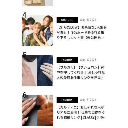
ッシィ]
物とは？ | CLASSY.[クラッシィ]
 24, 2025
Aug, 5, 2026
CULTURE
れバッグ最新
【STARGLOW】お茶目な5人集合
プラダetc.
写真も！ ’90sムードあふれる撮
力あり」が条
り下ろしカット集【未公開あ
クラッシィ]
り】 | CLASSY.[クラッシィ]
 28, 2026
Aug, 5, 2026
FASHION
結婚指輪は“結
【ブルガリ】【ブシュロン】背
最愛リングが大
中を押してくれる！ おしゃれな
クラッシィ]
人の愛用お仕事リングを拝見 |
CLASSY.[クラッシィ]
 20, 2026
Aug, 3, 2026
FASHION
シュロン、ショ
【カルティエ】おしゃれな人が
人が選んだ婚
リアルに愛用！ 仕事で自信をく
公開 |
れる相棒リング | CLASSY.[クラッ
ィ]
シィ]