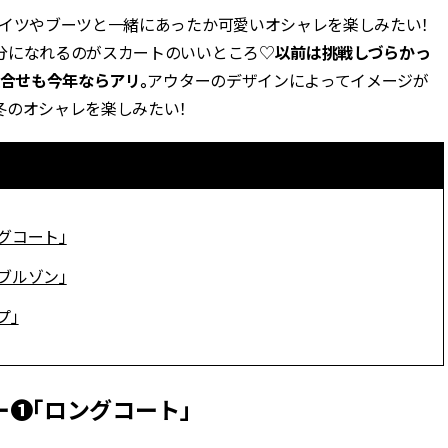
タイツやブーツと一緒にあったか可愛いオシャレを楽しみたい！
BEAUTY
分になれるのがスカートのいいところ♡
以前は挑戦しづらかっ
組合せも今年ならアリ。
アウターのデザインによってイメージが
Aug, 5, 2026
Feb,
BEAUTY
WEDDING
冬のオシャレを楽しみたい！
夏の深刻なくすみ・色ムラにア
結婚式に黒ドレス
プローチ！【透明感を底上げ】
ばれで失敗しない
神コスメ３選 | CLASSY.[クラッシ
ーを解説 | CLASS
ィ]
グコート」
Aug, 5, 2026
Aug,
BEAUTY
WEDDING
ユニクロ名品も！日焼け対策ガ
【結婚指輪】人気
ブルゾン」
チ勢の「ないと無理」なアイテ
ング22選｜20〜3
ムハック7選 | CLASSY.[クラッシ
エピソードも | CLA
プ」
ィ]
ィ]
Aug, 5, 2026
Jun,
BEAUTY
WEDDING
❶「ロングコート」
忙しい毎日に「うるおいター
【一生ものジュエ
ボ」を。新【SOFINA BASIC＋】
存在感が際立つ！
のお手入れでうるおってなめら
「トゥギャザー」