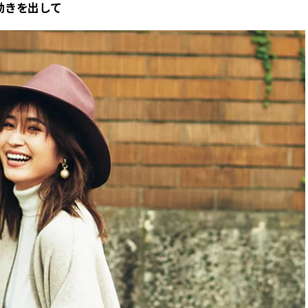
動きを出して
かな肌を目指す | CLASSY.[クラッ
目 | CLASSY.[クラ
シィ]
Nov, 17, 2025
Dec,
BEAUTY
WEDDING
【落ちない名品リップ10選】塗
【結婚式のお呼ば
り直しできない・皮むけしやす
事情】アンテプリマ、
いetc.悩みをクリア | CLASSY.[ク
「小さくても収納
ラッシィ]
件！ | CLASSY.[
Aug, 4, 2026
Mar,
BEAUTY
WEDDING
【猛暑ダメージ】はまずリセッ
【ティファニー】
ト！30代の夏枯れ肌を救う「先
び目”モチーフの
回りエイジングケア」美容液3選
本命 | CLASSY.[
| CLASSY.[クラッシィ]
Jul, 13, 2026
May,
BEAUTY
WEDDING
朝の“寝ぐせ直し”はもういらな
【カルティエ、ブ
い！夜に仕込む「ヘアケア家
ーメ】おしゃれな
電」3選 | CLASSY.[クラッシィ]
約指輪＆結婚指輪を
CLASSY.[クラッシ