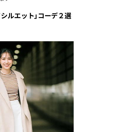
CLASSY.[クラッシィ]
ドシルエット」コーデ２選
Sep, 25, 2025
Mar,
BEAUTY
WEDDING
マルジェラの“レプリカ”に新作
【トレンドの巻き
も！注目度急上昇の『フレグラ
式ゲスト服の鉄板
ンス』５選 | CLASSY.[クラッシ
ンピ”は『スカー
ィ]
正解！ | CLASSY.
Aug, 5, 2026
Jul,
BEAUTY
WEDDING
忙しい毎日に「うるおいター
【ブルガリの婚姻
ボ」を。新【SOFINA BASIC＋】
トも】世界に一つ
のお手入れでうるおってなめら
作れるブライダル
かな肌を目指す | CLASSY.[クラッ
催！ | CLASSY.[
シィ]
Aug, 8, 2026
Aug,
BEAUTY
WEDDING
【シャネル】「ココ マドモアゼ
20万円台〜【カル
ル クラッシュ アプソリュ」の限
ング４選】ラブ、トリ
定カフェが登場！世界観に没入
を『マリッジ』に
できる体験型イベントが開催 |
ます！ | CLASSY.
CLASSY.[クラッシィ]