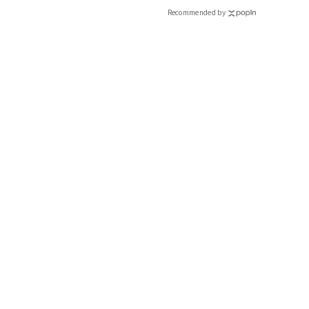
Recommended by
仕上げのウエストインとバッグ使いで 見た目身長5㎝は違って
ハイウエストパンツにトップスをインして、腰位置を高く見せ
ントラストをつけました。