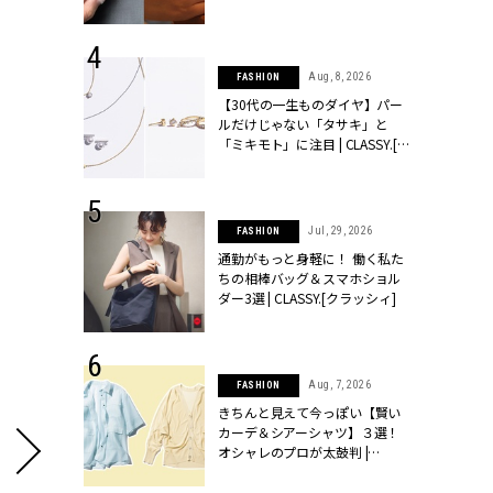
シィ]
 24, 2026
Aug, 8, 2026
FASHION
方３選】結婚
【30代の一生ものダイヤ】パー
“シンプル黒ワ
ルだけじゃない「タサキ」と
フ』で盛るのが
「ミキモト」に注目 | CLASSY.[ク
[クラッシィ]
ラッシィ]
 27, 2026
Jul, 29, 2026
FASHION
届のプレゼン
通勤がもっと身軽に！ 働く私た
だけの指輪が
ちの相棒バッグ＆スマホショル
フェアを開
ダー3選 | CLASSY.[クラッシィ]
クラッシィ]
 18, 2025
Aug, 7, 2026
FASHION
ティエ人気リ
きちんと見えて今っぽい【賢い
ニティetc.
カーデ＆シアーシャツ】３選！
選ぶ人増えて
オシャレのプロが太鼓判 |
[クラッシィ]
CLASSY.[クラッシィ]