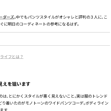
BEAUTY
.リーダーズ
。中でもパンツスタイルがオシャレと評判の３人に、こ
すぐに明日のコーディネートの参考になるはず。
Aug, 8, 2026
Jun,
BEAUTY
WEDDING
【エルメス】初の本格リップケ
【一生ものジュエ
アコレクション誕生！憧れのア
存在感が際立つ！
イテムで唇をもっと美しく |
「トゥギャザー」
CLASSY.[クラッシィ]
目 | CLASSY.[クラ
ブライフとは？
Aug, 7, 2026
Aug,
BEAUTY
WEDDING
【UV下地】酷暑に頼れる！
【結婚指輪】人気
2,000円台〜3,000円台の名品3選
ング22選｜20〜3
｜30代美容ライターが正直レビ
エピソードも | CLA
ュー | CLASSY.[クラッシィ]
ィ]
見えを狙います
Aug, 8, 2026
Feb,
BEAUTY
WEDDING
のは、とにかくスタイルが悪く見えないこと。実は服のトレンド
“盛りすぎない”がトレンド！
結婚式に黒ドレス
たどり着いたのがモノトーンのワイドパンツコーデ。ボディライン
【最旬マスカラ4選】さりげない
ばれで失敗しない
ボリュームと絶妙カラー |
ーを解説 | CLASS
ます