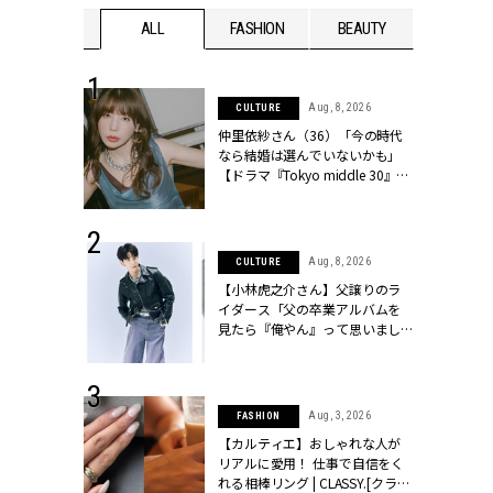
WEDDING
ALL
FASHION
BEAUTY
WEDDIN
 30, 2026
Aug, 8, 2026
CULTURE
リー】1つでも
仲里依紗さん（36）「今の時代
ポメラートの
なら結婚は選んでいないかも」
シリーズに注
【ドラマ『Tokyo middle 30』イ
ッシィ]
ンタビュー】 | CLASSY.[クラッシ
ィ]
 13, 2025
Aug, 8, 2026
CULTURE
ブランドのリ
【小林虎之介さん】父譲りのラ
0代カップルの
イダース「父の卒業アルバムを
SSY.[クラッシ
見たら『俺やん』って思いまし
た（笑）」 | CLASSY.[クラッシ
ィ]
 16, 2026
Aug, 3, 2026
FASHION
はアリ？お呼
【カルティエ】おしゃれな人が
コーデ＆マナ
リアルに愛用！ 仕事で自信をく
Y.[クラッシィ]
れる相棒リング | CLASSY.[クラッ