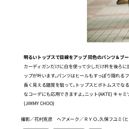
ュッとし
明るいトップスで目線をアップ 同色のパンツ＆ブー
カーディガンだけに白を使って少しだけ衿を後ろに
ップが叶います。パンツはヒールもすっぽり隠れる
長く見える錯覚を狙って。トップスとボトムスでな
なコーデにも応用できますよ。ニット(AKTE) キャミソール(fif
(JIMMY CHOO)
撮影／花村克彦 ヘアメーク／ＲＹＯ、久保フユミ（