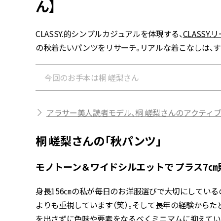
ん】
CLASSY.的シンプルカジュアルを体現する、
CLASSY
の秋着たいパンツをリサーチ。リアルな着こなしは、
今回のお手本は桐 嵯梨さん
アラサー美人読者モデル、桐 嵯梨さんのアクティ
桐 嵯梨さんの「秋パンツ」
モノトーン＆ワイドシルエットで プラス7㎝
身長156㎝の私が毎日のお洋服選びで大切にしている
よりも重視しています（笑）。そして長年の経験から
を出さずに色味や要素をなるべくミニマムに抑えてい