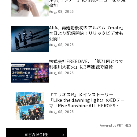
追加
Aug, 08, 2026
AliA、再始動後初のアルバム『mate』
本日より配信開始！リリックビデオも
公開！
Aug, 08, 2026
株式会社FREEDiVE、「第71回とりで
利根川大花火」に3年連続で協賛
Aug, 08, 2026
『エリオスR』メインストーリー
『Like the dawning light』のEDテー
マ「Rise Sunshine ALL HEROES
Ver.」がフルサイズ配信決定！
Aug, 08, 2026
Powered by PR TIMES
VIEW MORE