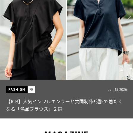
FASHION
Jul, 15,2026
ルエンサーと共同制作! 週5で着たく
【中島健人さん登場
」２選
特集｜CLASSY.9月