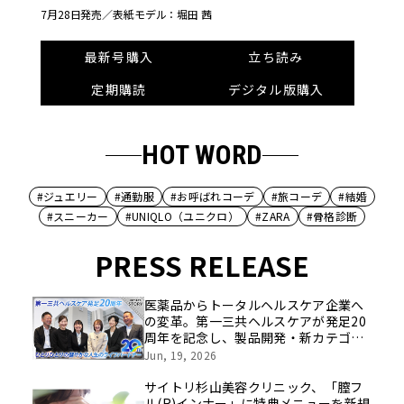
7月28日発売／
表紙モデル：堀田 茜
最新号購入
立ち読み
定期購読
デジタル版購入
HOT WORD
#ジュエリー
#通勤服
#お呼ばれコーデ
#旅コーデ
#結婚
#スニーカー
#UNIQLO（ユニクロ）
#ZARA
#骨格診断
PRESS RELEASE
医薬品からトータルヘルスケア企業へ
の変革。第一三共ヘルスケアが発足20
周年を記念し、製品開発・新カテゴリ
挑戦の舞台や旧社統合時のエピソード
Jun, 19, 2026
を社員の想いとともに振り返る特別映
像を公開！
サイトリ杉山美容クリニック、「膣フ
ル(R)インナー」に特典メニューを新規