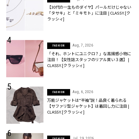
【30代の一生ものダイヤ】パールだけじゃない
「タサキ」と「ミキモト」に注目 | CLASSY.[ク
ラッシィ]
Aug, 7, 2026
FASHION
「それ、ホントにユニクロ？」な高揚感小物に
注目！【女性誌スタッフのリアル買い３選】 |
CLASSY.[クラッシィ]
Aug, 6, 2026
FASHION
万能ジャケットは“半袖”説！品良く着られる
【サファリ型ジャケット】は着回し力に注目 |
CLASSY.[クラッシィ]
Jul, 29, 2026
FASHION