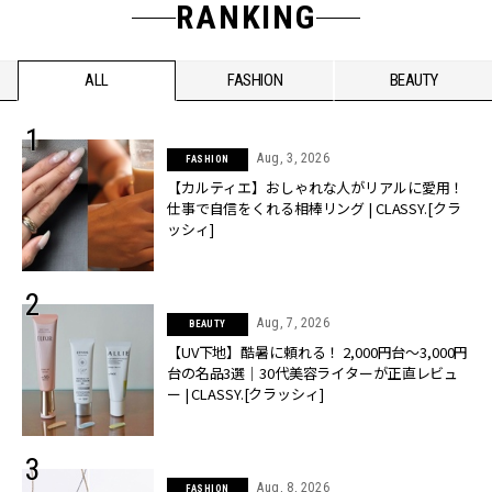
RANKING
ALL
FASHION
BEAUTY
Aug, 3, 2026
FASHION
【カルティエ】おしゃれな人がリアルに愛用！
仕事で自信をくれる相棒リング | CLASSY.[クラ
ッシィ]
Aug, 7, 2026
BEAUTY
【UV下地】酷暑に頼れる！ 2,000円台〜3,000円
台の名品3選｜30代美容ライターが正直レビュ
ー | CLASSY.[クラッシィ]
Aug, 8, 2026
FASHION