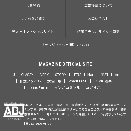
会員登録
広告掲載について
よくあるご質問
お問い合わせ
光文社オフィシャルサイト
読者モデル、ライター募集
ブラウザプッシュ通知について
MAGAZINE OFFICIAL SITE
JJ
CLASSY.
VERY
STORY
HERS
Mart
美ST
bis
和食スタイル
女性自身
SmartFLASH
COMIC熱帯
comic Pureri
マンガ コミソル
本がすき。
ABJマークは、この電子書店・電子書籍配信サービスが、著作権者からコン
テンツ使用許諾を得た正規版配信サービスであることを示す登録商標（登録
番号 第6091713号）です。ABJマークの詳細、ABJマークを掲示しているサ
ービスの一覧はこちらです。
https://aebs.or.jp/