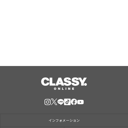
新渋谷系ガールズラップデュオ
「NIC(ハート)RY」1stミニアルバム
「NIC(ハート)RY」をリリース！
Aug, 09, 2026
インフォメーション