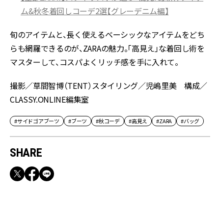
ム&秋冬着回しコーデ2選【グレーデニム編】
旬のアイテムと、長く使えるベーシックなアイテムをどち
らも網羅できるのが、ZARAの魅力。「高見え」な着回し術を
マスターして、コスパよくリッチ感を手に入れて。
撮影／草間智博（TENT）スタイリング／児嶋里美 構成／
CLASSY.ONLINE編集室
#サイドゴアブーツ
#ブーツ
#秋コーデ
#高見え
#ZARA
#バッグ
SHARE