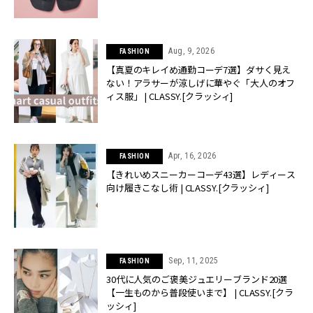
Aug, 9, 2026
FASHION
【真夏のキレイめ通勤コーデ7選】ダサく見え
ない！アラサーが涼しげに華やぐ「大人のオフ
ィス服」 | CLASSY.[クラッシィ]
Apr, 16, 2026
FASHION
【きれいめスニーカーコーデ43選】レディース
向け履きこなし術 | CLASSY.[クラッシィ]
Sep, 11, 2025
FASHION
30代に人気のご褒美ジュエリーブランド20選
【一生ものから普段使いまで】 | CLASSY.[クラ
ッシィ]