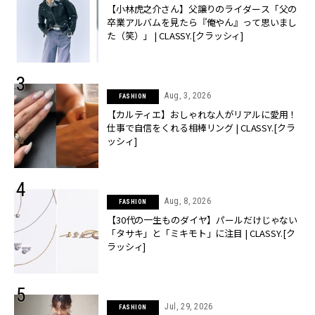
【小林虎之介さん】父譲りのライダース「父の
卒業アルバムを見たら『俺やん』って思いまし
た（笑）」 | CLASSY.[クラッシィ]
Aug, 3, 2026
FASHION
【カルティエ】おしゃれな人がリアルに愛用！
仕事で自信をくれる相棒リング | CLASSY.[クラ
ッシィ]
Aug, 8, 2026
FASHION
【30代の一生ものダイヤ】パールだけじゃない
「タサキ」と「ミキモト」に注目 | CLASSY.[ク
ラッシィ]
Jul, 29, 2026
FASHION