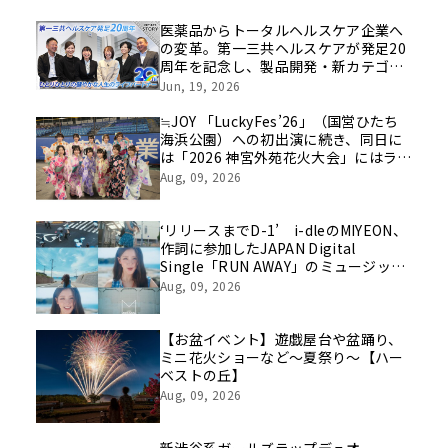
医薬品からトータルヘルスケア企業へ
の変革。第一三共ヘルスケアが発足20
周年を記念し、製品開発・新カテゴリ
挑戦の舞台や旧社統合時のエピソード
Jun, 19, 2026
を社員の想いとともに振り返る特別映
像を公開！
≒JOY 「LuckyFes’26」（国営ひたち
海浜公園）への初出演に続き、同日に
は「2026 神宮外苑花火大会」にはライ
ブ出演！浴衣に着替えたメンバーの写
Aug, 09, 2026
真もSNS上で話題に！！
‘リリースまでD-1’ i-dleのMIYEON、
作詞に参加したJAPAN Digital
Single「RUN AWAY」のミュージック
ビデオティザーを初公開
Aug, 09, 2026
【お盆イベント】遊戯屋台や盆踊り、
ミニ花火ショーなど～夏祭り～【ハー
ベストの丘】
Aug, 09, 2026
新渋谷系ガールズラップデュオ