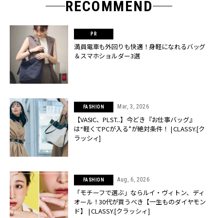
RECOMMEND
満員電車も外回りも快適！身軽になれるバッグ
＆スマホショルダー3選
Mar, 3, 2026
FASHION
【VASIC、PLST...】今どき『お仕事バッグ』
は“軽くてPCが入る”が絶対条件！ | CLASSY.[ク
ラッシィ]
Aug, 6, 2026
FASHION
「モチーフで選ぶ」ならルイ・ヴィトン、ディ
オール！30代が買うべき【一生ものダイヤモン
ド】 | CLASSY.[クラッシィ]