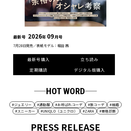
2026
09
最新号
年
月号
7月28日発売／
表紙モデル：堀田 茜
最新号購入
立ち読み
定期購読
デジタル版購入
HOT WORD
#ジュエリー
#通勤服
#お呼ばれコーデ
#旅コーデ
#結婚
#スニーカー
#UNIQLO（ユニクロ）
#ZARA
#骨格診断
PRESS RELEASE