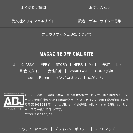
よくあるご質問
お問い合わせ
光文社オフィシャルサイト
読者モデル、ライター募集
ブラウザプッシュ通知について
MAGAZINE OFFICIAL SITE
JJ
CLASSY.
VERY
STORY
HERS
Mart
美ST
bis
和食スタイル
女性自身
SmartFLASH
COMIC熱帯
comic Pureri
マンガ コミソル
本がすき。
ABJマークは、この電子書店・電子書籍配信サービスが、著作権者からコン
テンツ使用許諾を得た正規版配信サービスであることを示す登録商標（登録
番号 第6091713号）です。ABJマークの詳細、ABJマークを掲示しているサ
ービスの一覧はこちらです。
https://aebs.or.jp/
このサイトについて
プライバシーポリシー
サイトマップ