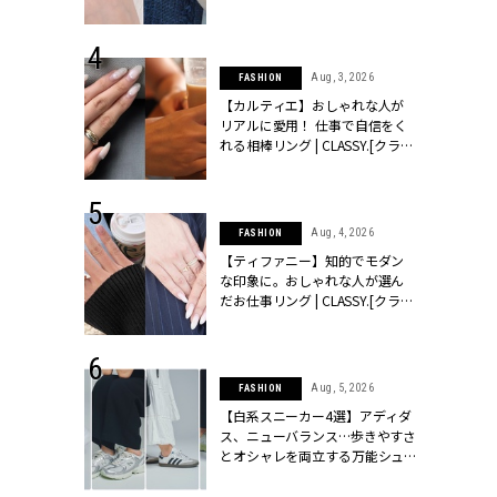
ッシィ]
CLASSY.[クラッシィ]
 24, 2026
Aug, 3, 2026
FASHION
方３選】結婚
【カルティエ】おしゃれな人が
“シンプル黒ワ
リアルに愛用！ 仕事で自信をく
フ』で盛るのが
れる相棒リング | CLASSY.[クラッ
[クラッシィ]
シィ]
 24, 2025
Aug, 4, 2026
FASHION
れバッグ最新
【ティファニー】知的でモダン
プラダetc.
な印象に。おしゃれな人が選ん
力あり」が条
だお仕事リング | CLASSY.[クラッ
クラッシィ]
シィ]
 20, 2026
Aug, 5, 2026
FASHION
シュロン、ショ
【白系スニーカー4選】アディダ
人が選んだ婚
ス、ニューバランス…歩きやすさ
公開 |
とオシャレを両立する万能シュ
ィ]
ーズ | CLASSY.[クラッシィ]