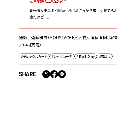
この話の主人公は…
新米魔女チエミ・150歳。おばあさまから厳しく育てら
度だけど…。
撮影／遠藤優貴（MOUSTACHE）〈人物〉、清藤直樹
／中村真弓〉
#チェックスカート
#シャツコーデ
#着回しDiary
#着回し
SHARE
RECOMMEND