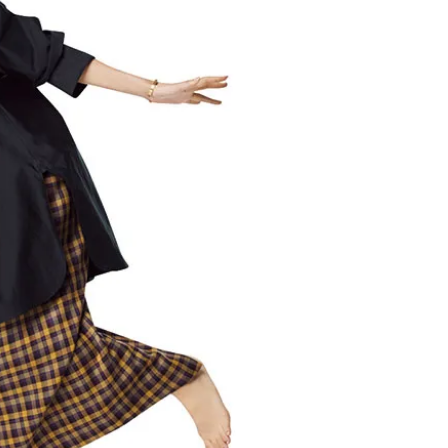
CLASSY.[クラッシィ]
目 | CLASSY.[クラ
Nov, 17, 2025
Mar,
BEAUTY
WEDDING
【落ちない名品リップ10選】塗
【トレンドの巻き
り直しできない・皮むけしやす
式ゲスト服の鉄板
いetc.悩みをクリア | CLASSY.[ク
ンピ”は『スカー
ラッシィ]
正解！ | CLASSY.
Aug, 5, 2026
Dec,
BEAUTY
WEDDING
夏の深刻なくすみ・色ムラにア
【結婚式のお呼ば
プローチ！【透明感を底上げ】
事情】アンテプリマ、
神コスメ３選 | CLASSY.[クラッシ
「小さくても収納
ィ]
件！ | CLASSY.[
Jul, 13, 2026
May,
BEAUTY
WEDDING
朝の“寝ぐせ直し”はもういらな
【カルティエ、ブ
い！夜に仕込む「ヘアケア家
ーメ】おしゃれな
電」3選 | CLASSY.[クラッシィ]
約指輪＆結婚指輪を
CLASSY.[クラッシ