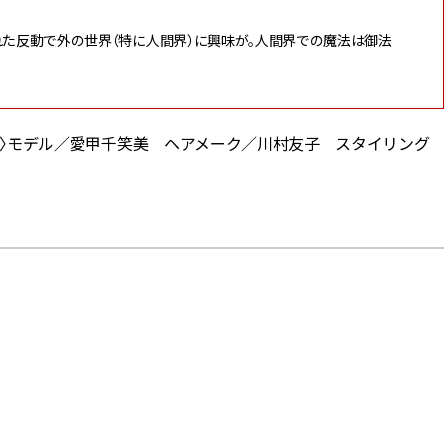
れた反動で外の世界（特に人間界）に興味が。人間界での魔法は御法
〈静物〉モデル／愛甲千笑美 ヘアメーク／川村友子 スタイリング