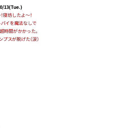
0/13
(Tue.)
BEAUTY
！寝坊したよ〜！
ルパイを魔法なしで
Aug, 5, 2026
Feb,
BEAUTY
WEDDING
超時間がかかった。
ユニクロ名品も！日焼け対策ガ
結婚式に黒ドレス
ンプスが脱げた（涙）
チ勢の「ないと無理」なアイテ
ばれで失敗しない
ムハック7選 | CLASSY.[クラッシ
ーを解説 | CLASS
ィ]
Aug, 5, 2026
Aug,
BEAUTY
WEDDING
忙しい毎日に「うるおいター
【結婚指輪】人気
ボ」を。新【SOFINA BASIC＋】
ング22選｜20〜3
のお手入れでうるおってなめら
エピソードも | CLA
かな肌を目指す | CLASSY.[クラッ
ィ]
シィ]
Aug, 6, 2026
Jun,
BEAUTY
WEDDING
【ヘアアクセ6選】手抜きに見え
【一生ものジュエ
ない！アラサーのまとめ髪が垢
存在感が際立つ！
抜ける「即戦力アクセ」たち |
「トゥギャザー」