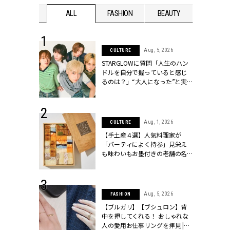
WEDDING
ALL
FASHION
BEAUTY
WEDDIN
 16, 2026
Aug, 5, 2026
CULTURE
はアリ？お呼
STARGLOWに質問「人生のハン
コーデ＆マナ
ドルを自分で握っていると感じ
Y.[クラッシィ]
るのは？」“大️人になった”と実
感する瞬間【3rdシングル
『Drivin' My Life』発売】 |
CLASSY.[クラッシィ]
 13, 2025
Aug, 1, 2026
CULTURE
ブランドのリ
【手土産４選】人気料理家が
0代カップルの
「パーティによく持参」見栄え
SSY.[クラッシ
も味わいもお墨付きの老舗の名
物とは？ | CLASSY.[クラッシィ]
 30, 2026
Aug, 5, 2026
FASHION
リー】1つでも
【ブルガリ】【ブシュロン】背
ポメラートの
中を押してくれる！ おしゃれな
シリーズに注
人の愛用お仕事リングを拝見 |