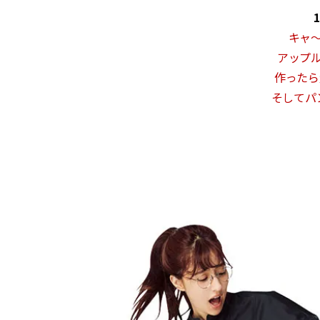
1
キャ〜
アップ
作ったら
そしてパ